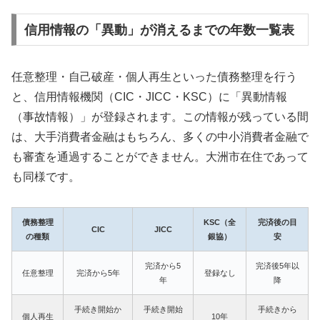
信用情報の「異動」が消えるまでの年数一覧表
任意整理・自己破産・個人再生といった債務整理を行う
と、信用情報機関（CIC・JICC・KSC）に「異動情報
（事故情報）」が登録されます。この情報が残っている間
は、大手消費者金融はもちろん、多くの中小消費者金融で
も審査を通過することができません。大洲市在住であって
も同様です。
債務整理
KSC（全
完済後の目
CIC
JICC
の種類
銀協）
安
完済から5
完済後5年以
任意整理
完済から5年
登録なし
年
降
手続き開始か
手続き開始
手続きから
個人再生
10年