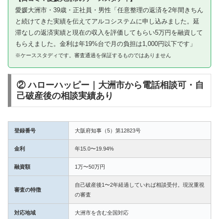
愛媛大洲市・39歳・正社員・男性「任意整理の返済を2年間きちん
と続けてきた実績を伝えてアルコシステムに申し込みました。延
滞なしの返済実績と現在の収入を評価してもらい5万円を融資して
もらえました。金利は年19%台で月の負担は1,000円以下です」
※ケーススタディです。審査通過を保証するものではありません
② ハローハッピー｜大洲市から電話相談可・自
己破産後の相談実績あり
登録番号
大阪府知事（5）第12823号
金利
年15.0〜19.94%
融資額
1万〜50万円
自己破産後1〜2年経過していれば相談受付。現況重視
審査の特徴
の審査
対応地域
大洲市を含む全国対応