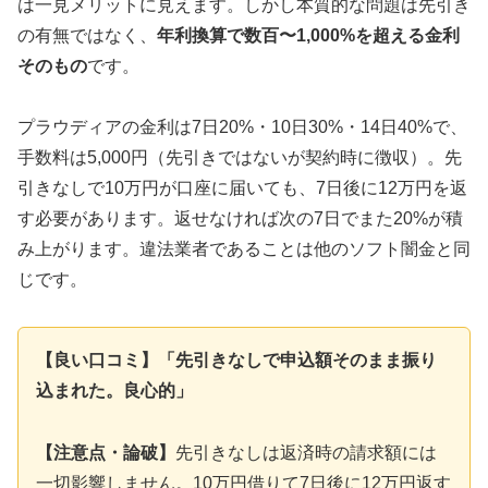
は一見メリットに見えます。しかし本質的な問題は先引き
の有無ではなく、
年利換算で数百〜1,000%を超える金利
そのもの
です。
プラウディアの金利は7日20%・10日30%・14日40%で、
手数料は5,000円（先引きではないが契約時に徴収）。先
引きなしで10万円が口座に届いても、7日後に12万円を返
す必要があります。返せなければ次の7日でまた20%が積
み上がります。違法業者であることは他のソフト闇金と同
じです。
【良い口コミ】「先引きなしで申込額そのまま振り
込まれた。良心的」
【注意点・論破】
先引きなしは返済時の請求額には
一切影響しません。10万円借りて7日後に12万円返す