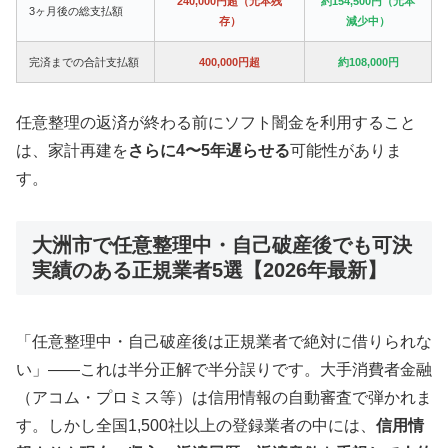
240,000円超（元本残
約154,500円（元本
3ヶ月後の総支払額
存）
減少中）
完済までの合計支払額
400,000円超
約108,000円
任意整理の返済が終わる前にソフト闇金を利用すること
は、家計再建を
さらに4〜5年遅らせる
可能性がありま
す。
大洲市で任意整理中・自己破産後でも可決
実績のある正規業者5選【2026年最新】
「任意整理中・自己破産後は正規業者で絶対に借りられな
い」——これは半分正解で半分誤りです。大手消費者金融
（アコム・プロミス等）は信用情報の自動審査で弾かれま
す。しかし全国1,500社以上の登録業者の中には、
信用情