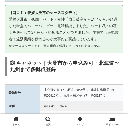
【口コミ：愛媛大洲市のケーススタディ】
愛媛大洲市・46歳・パート・女性「自己破産から1年4ヶ月が経過
した時点でハローハッピーに電話相談しました。パート収入の証
明を送付して3万円から始めることができました。少額でも正規業
者で返済実績を積めるのが大事だと実感しています」
※ケーススタディです。審査通過を保証するものではありません
③ キャネット｜大洲市から申込み可・北海道〜
九州まで多拠点登録
北海道知事（8）石第02857号 ／ 近畿財務局長（6）
登録番号
第00813号 ／ 九州財務局長（7）第00127号
金利
年14.4〜19.94%
融資額
1万〜50万円
ホーム
検索
トップ
サイドバー
3拠点登録の信頼性。大洲市からWEB完結で申込み可