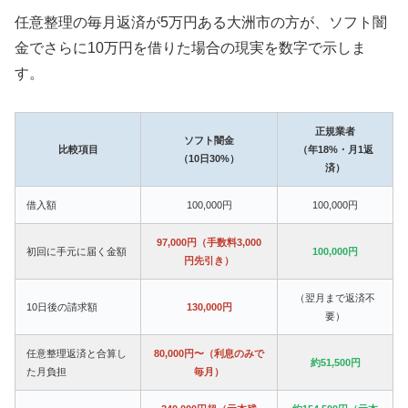
任意整理の毎月返済が5万円ある大洲市の方が、ソフト闇
金でさらに10万円を借りた場合の現実を数字で示しま
す。
正規業者
ソフト闇金
比較項目
（年18%・月1返
（10日30%）
済）
借入額
100,000円
100,000円
97,000円（手数料3,000
初回に手元に届く金額
100,000円
円先引き）
（翌月まで返済不
10日後の請求額
130,000円
要）
任意整理返済と合算し
80,000円〜（利息のみで
約51,500円
た月負担
毎月）