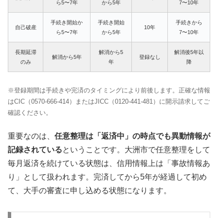
ら5〜7年
から5年
7〜10年
手続き開始か
手続き開始
手続きから
自己破産
10年
ら5〜7年
から5年
7〜10年
長期延滞
解消から5
解消後5年以
解消から5年
登録なし
のみ
年
降
※登録期間は手続きや完済のタイミングにより前後します。正確な情報
はCIC（0570-666-414）またはJICC（0120-441-481）に開示請求してご
確認ください。
重要なのは、
任意整理は「返済中」の時点でも異動情報が
記録されている
ということです。大洲市で任意整理をして
毎月返済を続けている状態は、信用情報上は「事故情報あ
り」として扱われます。完済してから5年が経過して初め
て、大手の審査に申し込める状態になります。