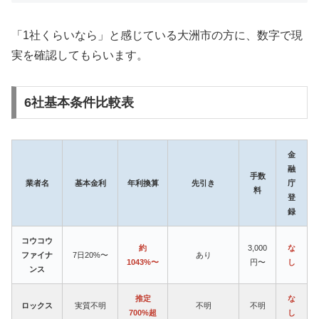
「1社くらいなら」と感じている大洲市の方に、数字で現
実を確認してもらいます。
6社基本条件比較表
金
融
手数
業者名
基本金利
年利換算
先引き
庁
料
登
録
コウコウ
約
3,000
な
ファイナ
7日20%〜
あり
1043%〜
円〜
し
ンス
推定
な
ロックス
実質不明
不明
不明
700%超
し