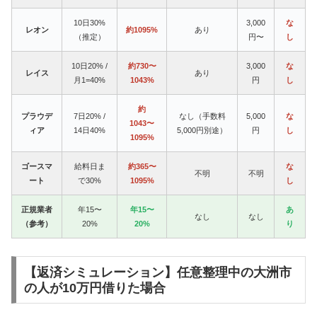
10日30%
3,000
な
レオン
約1095%
あり
（推定）
円〜
し
10日20% /
約730〜
3,000
な
レイス
あり
月1=40%
1043%
円
し
約
プラウデ
7日20% /
なし（手数料
5,000
な
1043〜
ィア
14日40%
5,000円別途）
円
し
1095%
ゴースマ
給料日ま
約365〜
な
不明
不明
ート
で30%
1095%
し
正規業者
年15〜
年15〜
あ
なし
なし
（参考）
20%
20%
り
【返済シミュレーション】任意整理中の大洲市
の人が10万円借りた場合