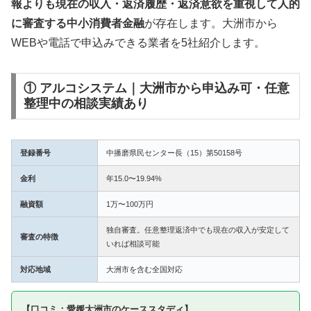
報よりも現在の収入・返済履歴・返済意欲を重視して人的
に審査する中小消費者金融
が存在します。大洲市から
WEBや電話で申込みできる業者を5社紹介します。
① アルコシステム｜大洲市から申込み可・任意
整理中の相談実績あり
登録番号
中播磨県民センター長（15）第50158号
金利
年15.0〜19.94%
融資額
1万〜100万円
独自審査。任意整理返済中でも現在の収入が安定して
審査の特徴
いれば相談可能
対応地域
大洲市を含む全国対応
【口コミ：愛媛大洲市のケーススタディ】