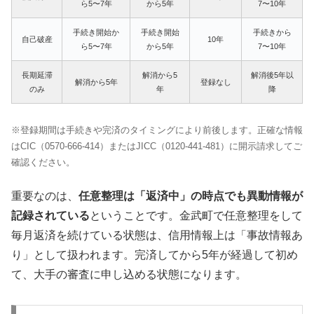
ら5〜7年
から5年
7〜10年
手続き開始か
手続き開始
手続きから
自己破産
10年
ら5〜7年
から5年
7〜10年
長期延滞
解消から5
解消後5年以
解消から5年
登録なし
のみ
年
降
※登録期間は手続きや完済のタイミングにより前後します。正確な情報
はCIC（0570-666-414）またはJICC（0120-441-481）に開示請求してご
確認ください。
重要なのは、
任意整理は「返済中」の時点でも異動情報が
記録されている
ということです。金武町で任意整理をして
毎月返済を続けている状態は、信用情報上は「事故情報あ
り」として扱われます。完済してから5年が経過して初め
て、大手の審査に申し込める状態になります。