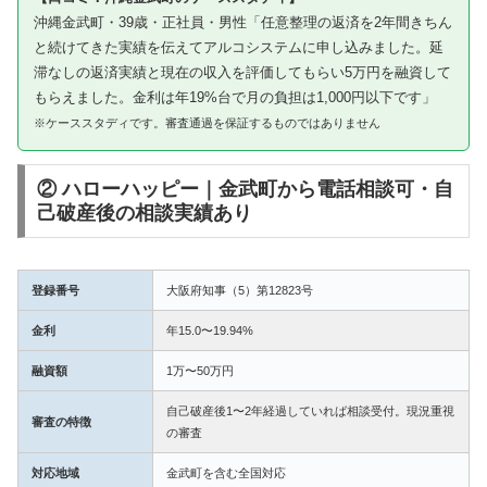
沖縄金武町・39歳・正社員・男性「任意整理の返済を2年間きちん
と続けてきた実績を伝えてアルコシステムに申し込みました。延
滞なしの返済実績と現在の収入を評価してもらい5万円を融資して
もらえました。金利は年19%台で月の負担は1,000円以下です」
※ケーススタディです。審査通過を保証するものではありません
② ハローハッピー｜金武町から電話相談可・自
己破産後の相談実績あり
登録番号
大阪府知事（5）第12823号
金利
年15.0〜19.94%
融資額
1万〜50万円
自己破産後1〜2年経過していれば相談受付。現況重視
審査の特徴
の審査
対応地域
金武町を含む全国対応