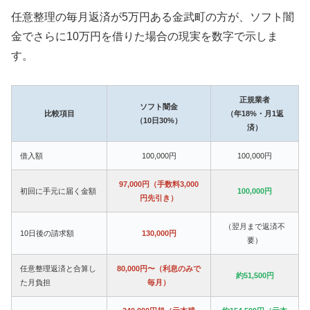
任意整理の毎月返済が5万円ある金武町の方が、ソフト闇
金でさらに10万円を借りた場合の現実を数字で示しま
す。
正規業者
ソフト闇金
比較項目
（年18%・月1返
（10日30%）
済）
借入額
100,000円
100,000円
97,000円（手数料3,000
初回に手元に届く金額
100,000円
円先引き）
（翌月まで返済不
10日後の請求額
130,000円
要）
任意整理返済と合算し
80,000円〜（利息のみで
約51,500円
た月負担
毎月）