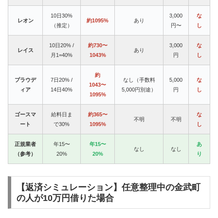
10日30%
3,000
な
レオン
約1095%
あり
（推定）
円〜
し
10日20% /
約730〜
3,000
な
レイス
あり
月1=40%
1043%
円
し
約
プラウデ
7日20% /
なし（手数料
5,000
な
1043〜
ィア
14日40%
5,000円別途）
円
し
1095%
ゴースマ
給料日ま
約365〜
な
不明
不明
ート
で30%
1095%
し
正規業者
年15〜
年15〜
あ
なし
なし
（参考）
20%
20%
り
【返済シミュレーション】任意整理中の金武町
の人が10万円借りた場合