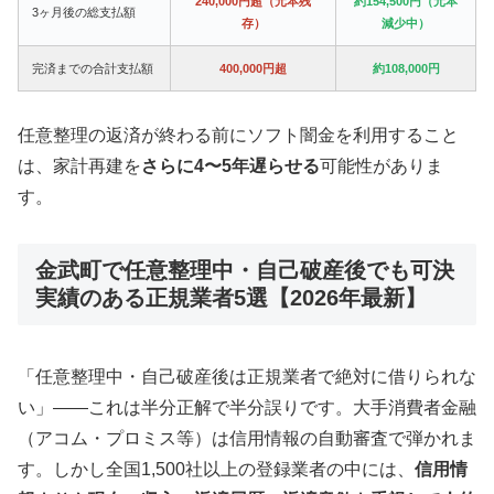
240,000円超（元本残
約154,500円（元本
3ヶ月後の総支払額
存）
減少中）
完済までの合計支払額
400,000円超
約108,000円
任意整理の返済が終わる前にソフト闇金を利用すること
は、家計再建を
さらに4〜5年遅らせる
可能性がありま
す。
金武町で任意整理中・自己破産後でも可決
実績のある正規業者5選【2026年最新】
「任意整理中・自己破産後は正規業者で絶対に借りられな
い」——これは半分正解で半分誤りです。大手消費者金融
（アコム・プロミス等）は信用情報の自動審査で弾かれま
す。しかし全国1,500社以上の登録業者の中には、
信用情