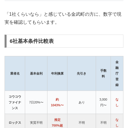
「1社くらいなら」と感じている金武町の方に、数字で現
実を確認してもらいます。
6社基本条件比較表
金
融
手数
業者名
基本金利
年利換算
先引き
庁
料
登
録
コウコウ
約
3,000
な
ファイナ
7日20%〜
あり
1043%〜
円〜
し
ンス
推定
な
ロックス
実質不明
不明
不明
700%超
し