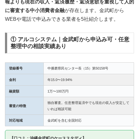
報よりも現在の収入・返済履歴・返済意欲を重視して人的
に審査する中小消費者金融
が存在します。金武町から
WEBや電話で申込みできる業者を5社紹介します。
① アルコシステム｜金武町から申込み可・任意
整理中の相談実績あり
登録番号
中播磨県民センター長（15）第50158号
金利
年15.0〜19.94%
融資額
1万〜100万円
独自審査。任意整理返済中でも現在の収入が安定して
審査の特徴
いれば相談可能
対応地域
金武町を含む全国対応
【口コミ：沖縄金武町のケーススタディ】