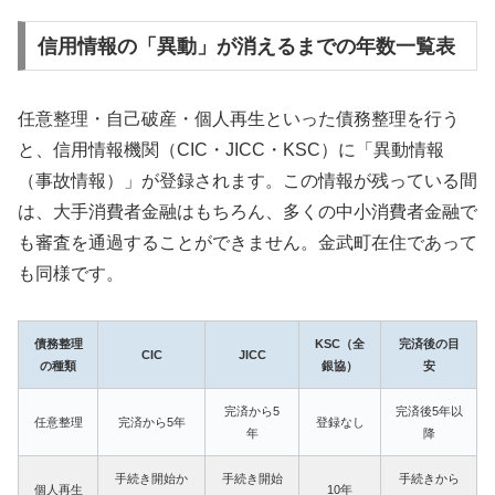
信用情報の「異動」が消えるまでの年数一覧表
任意整理・自己破産・個人再生といった債務整理を行う
と、信用情報機関（CIC・JICC・KSC）に「異動情報
（事故情報）」が登録されます。この情報が残っている間
は、大手消費者金融はもちろん、多くの中小消費者金融で
も審査を通過することができません。金武町在住であって
も同様です。
債務整理
KSC（全
完済後の目
CIC
JICC
の種類
銀協）
安
完済から5
完済後5年以
任意整理
完済から5年
登録なし
年
降
手続き開始か
手続き開始
手続きから
個人再生
10年