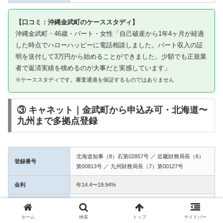
【口コミ：沖縄金武町のケーススタディ】
沖縄金武町・46歳・パート・女性「自己破産から1年4ヶ月が経過
した時点でハローハッピーに電話相談しました。パート収入の証
明を送付して3万円から始めることができました。少額でも正規業
者で返済実績を積めるのが大事だと実感しています」
※ケーススタディです。審査通過を保証するものではありません
③ キャネット｜金武町から申込み可・北海道〜
九州まで多拠点登録
北海道知事（8）石第02857号 ／ 近畿財務局長（6）
登録番号
第00813号 ／ 九州財務局長（7）第00127号
金利
年14.4〜19.94%
融資額
1万〜50万円
ホーム
検索
トップ
サイドバー
3拠点登録の信頼性。金武町からWEB完結で申込み可