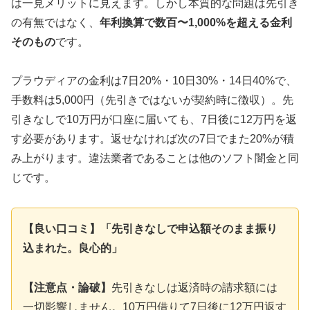
は一見メリットに見えます。しかし本質的な問題は先引き
の有無ではなく、
年利換算で数百〜1,000%を超える金利
そのもの
です。
プラウディアの金利は7日20%・10日30%・14日40%で、
手数料は5,000円（先引きではないが契約時に徴収）。先
引きなしで10万円が口座に届いても、7日後に12万円を返
す必要があります。返せなければ次の7日でまた20%が積
み上がります。違法業者であることは他のソフト闇金と同
じです。
【良い口コミ】「先引きなしで申込額そのまま振り
込まれた。良心的」
【注意点・論破】
先引きなしは返済時の請求額には
一切影響しません。10万円借りて7日後に12万円返す