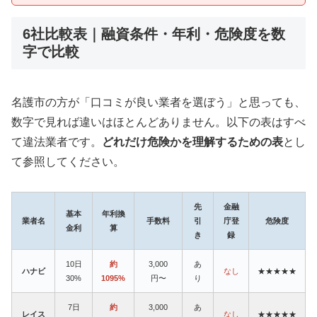
6社比較表｜融資条件・年利・危険度を数
字で比較
名護市の方が「口コミが良い業者を選ぼう」と思っても、
数字で見れば違いはほとんどありません。以下の表はすべ
て違法業者です。
どれだけ危険かを理解するための表
とし
て参照してください。
先
金融
基本
年利換
業者名
手数料
引
庁登
危険度
金利
算
き
録
10日
約
3,000
あ
ハナビ
なし
★★★★★
30%
1095%
円〜
り
7日
約
3,000
あ
レイス
なし
★★★★★