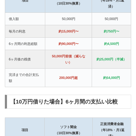
項目
（年18%・月1返
（10日30%換算）
済）
借入額
50,000円
50,000円
毎月の利息
約15,000円〜
約750円〜
6ヶ月間の利息総額
約90,000円〜
約4,500円
50,000円前後（減らな
6ヶ月後の残債
約25,000円（半減）
い）
完済までの合計支払
200,000円超
約54,000円
額
【10万円借りた場合】6ヶ月間の支払い比較
正規消費者金融
ソフト闇金
項目
（年18%・月1返
（10日30%換算）
済）