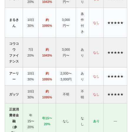
20%
1043%
円〜
り
条
まるき
10日
約
3,000
件
なし
★★★★★
ん
30%
1095%
円〜
付
き
コウコ
ウ
7日
約
3,000
あ
なし
★★★★★
ファイ
20%
1043%
円〜
り
ナンス
アーリ
10日
約
2,000〜
あ
なし
★★★★★
ー
30%
1095%
3,000円
り
10日
約
不
ガッツ
不明
なし
★★★★★
30%
1095%
明
正規消
費者金
年
年15〜
な
融
15〜
なし
あり
—
20%
し
（参
20%