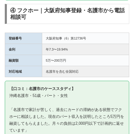
④ フクホー｜大阪府知事登録・名護市から電話
相談可
登録番号
大阪府知事（6）第12736号
金利
年7.3〜19.94%
融資額
5万〜200万円
対応地域
名護市を含む全国対応
【口コミ：名護市のケーススタディ】
沖縄名護市・51歳・パート・女性
「名護市で家計が苦しく、過去にカードの滞納がある状態でフク
ホーに相談しました。現在のパート収入を説明したところ5万円を
融資してもらえました。月々の負担は2,000円以下で計画的に返せ
ています」