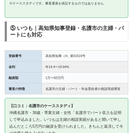
※ケーススタディです。審査通過を保証するものではありません
⑤ いつも｜高知県知事登録・名護市の主婦・パ
ートにも対応
登録番号
高知県知事（4）第01519号
金利
年14.4〜19.94%
融資額
1万〜50万円
審査の特徴
名護市の主婦・パート・年金受給者の相談実績豊富
【口コミ：名護市のケーススタディ】
沖縄名護市・38歳・専業主婦・女性「名護市でパート収入を証明
して申込みました。いつもは主婦の相談実績があると聞いて申し
込んだところ5万円の融資を受けられました。きちんと返済して今