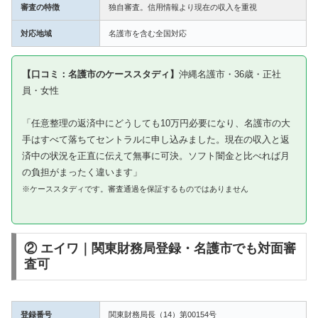
審査の特徴
独自審査。信用情報より現在の収入を重視
対応地域
名護市を含む全国対応
【口コミ：名護市のケーススタディ】
沖縄名護市・36歳・正社
員・女性
「任意整理の返済中にどうしても10万円必要になり、名護市の大
手はすべて落ちてセントラルに申し込みました。現在の収入と返
済中の状況を正直に伝えて無事に可決。ソフト闇金と比べれば月
の負担がまったく違います」
※ケーススタディです。審査通過を保証するものではありません
② エイワ｜関東財務局登録・名護市でも対面審
査可
登録番号
関東財務局長（14）第00154号