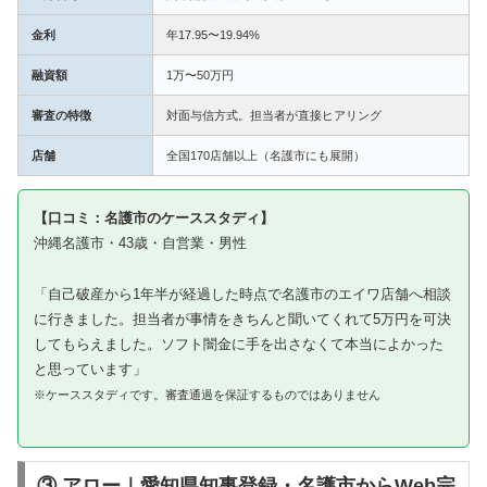
金利
年17.95〜19.94%
融資額
1万〜50万円
審査の特徴
対面与信方式。担当者が直接ヒアリング
店舗
全国170店舗以上（名護市にも展開）
【口コミ：名護市のケーススタディ】
沖縄名護市・43歳・自営業・男性
「自己破産から1年半が経過した時点で名護市のエイワ店舗へ相談
に行きました。担当者が事情をきちんと聞いてくれて5万円を可決
してもらえました。ソフト闇金に手を出さなくて本当によかった
と思っています」
※ケーススタディです。審査通過を保証するものではありません
③ アロー｜愛知県知事登録・名護市からWeb完