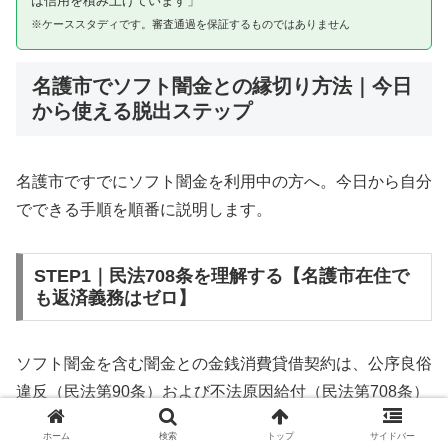
は信用を積み上げています」
※ケーススタディです。審査通過を保証するものではありません
名護市でソフト闇金との縁切り方法｜今日
から使える脱出ステップ
名護市ですでにソフト闇金を利用中の方へ。今日から自分
でできる手順を順番に説明します。
STEP1｜民法708条を理解する【名護市在住で
も返済義務はゼロ】
ソフト闇金を含む闇金との金銭消費貸借契約は、公序良俗
違反（民法第90条）および不法原因給付（民法第708条）
に該当するため、法的には無効です。名護市在住であって
ホーム
検索
トップ
サイドバー
も同様です。