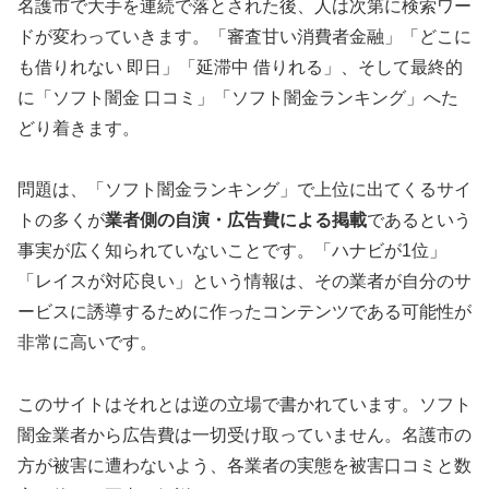
名護市で大手を連続で落とされた後、人は次第に検索ワー
ドが変わっていきます。「審査甘い消費者金融」「どこに
も借りれない 即日」「延滞中 借りれる」、そして最終的
に「ソフト闇金 口コミ」「ソフト闇金ランキング」へた
どり着きます。
問題は、「ソフト闇金ランキング」で上位に出てくるサイ
トの多くが
業者側の自演・広告費による掲載
であるという
事実が広く知られていないことです。「ハナビが1位」
「レイスが対応良い」という情報は、その業者が自分のサ
ービスに誘導するために作ったコンテンツである可能性が
非常に高いです。
このサイトはそれとは逆の立場で書かれています。ソフト
闇金業者から広告費は一切受け取っていません。名護市の
方が被害に遭わないよう、各業者の実態を被害口コミと数