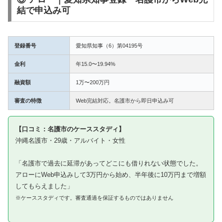
結で申込み可
登録番号
愛知県知事（6）第04195号
金利
年15.0〜19.94%
融資額
1万〜200万円
審査の特徴
Web完結対応。名護市から即日申込み可
【口コミ：名護市のケーススタディ】
沖縄名護市・29歳・アルバイト・女性
「名護市で過去に延滞があってどこにも借りれない状態でした。
アローにWeb申込みして3万円から始め、半年後に10万円まで増額
してもらえました」
※ケーススタディです。審査通過を保証するものではありません