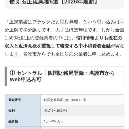
使える正規業者5選【2026年最新】
「正規業者はブラックだと絶対無理」という思い込みは半
分正解で半分誤りです。大手はほぼ無理です。しかし全国
1,500社以上の登録業者の中には、
信用情報よりも現在の
収入と返済意欲を重視して審査する中小消費者金融
が実在
します。名護市からでも全国対応の業者に申し込めます。
① セントラル｜四国財務局登録・名護市から
Web申込み可
登録番号
四国財務局長（8）第00091号
金利
年17.0〜19.94%
融資額
1万〜300万円