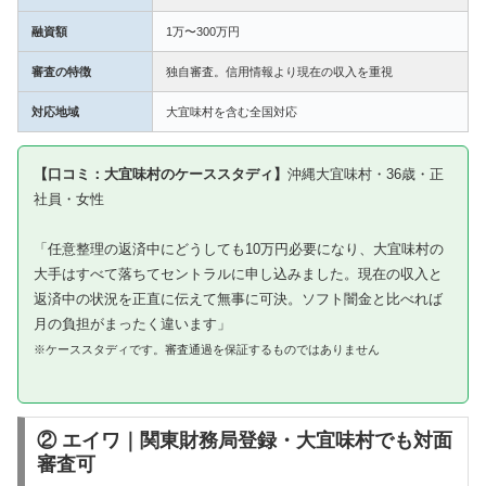
融資額
1万〜300万円
審査の特徴
独自審査。信用情報より現在の収入を重視
対応地域
大宜味村を含む全国対応
【口コミ：大宜味村のケーススタディ】
沖縄大宜味村・36歳・正
社員・女性
「任意整理の返済中にどうしても10万円必要になり、大宜味村の
大手はすべて落ちてセントラルに申し込みました。現在の収入と
返済中の状況を正直に伝えて無事に可決。ソフト闇金と比べれば
月の負担がまったく違います」
※ケーススタディです。審査通過を保証するものではありません
② エイワ｜関東財務局登録・大宜味村でも対面
審査可