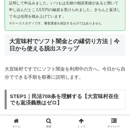
証明して申込みました。いつもは主婦の相談実績があると聞いて
申し込んだところ5万円の融資を受けられました。きちんと返済し
て今は信用を積み上げています」
※ケーススタディです。審査通過を保証するものではありません
大宜味村でソフト闇金との縁切り方法｜今
日から使える脱出ステップ
大宜味村ですでにソフト闇金を利用中の方へ。今日から自
分でできる手順を順番に説明します。
STEP1｜民法708条を理解する【大宜味村在住
でも返済義務はゼロ】
ソフト闇金を含む闇金との金銭消費貸借契約は、公序良俗
ホーム
検索
トップ
サイドバー
違反（民法第90条）および不法原因給付（民法第708条）