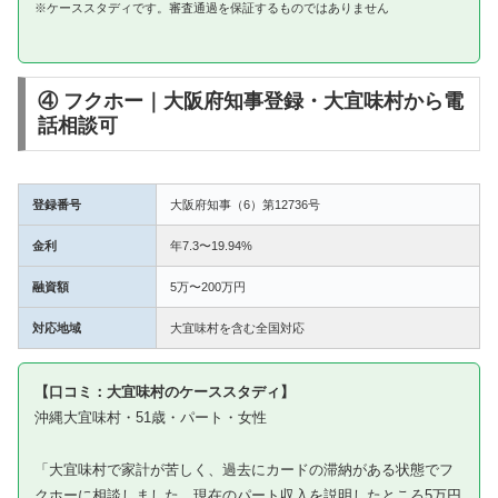
※ケーススタディです。審査通過を保証するものではありません
④ フクホー｜大阪府知事登録・大宜味村から電
話相談可
登録番号
大阪府知事（6）第12736号
金利
年7.3〜19.94%
融資額
5万〜200万円
対応地域
大宜味村を含む全国対応
【口コミ：大宜味村のケーススタディ】
沖縄大宜味村・51歳・パート・女性
「大宜味村で家計が苦しく、過去にカードの滞納がある状態でフ
クホーに相談しました。現在のパート収入を説明したところ5万円