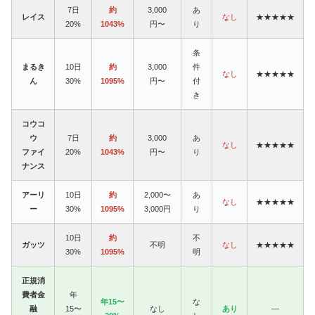
7日
約
3,000
あ
レイス
なし
★★★★★
20%
1043%
円〜
り
条
まるき
10日
約
3,000
件
なし
★★★★★
ん
30%
1095%
円〜
付
き
コウコ
ウ
7日
約
3,000
あ
なし
★★★★★
ファイ
20%
1043%
円〜
り
ナンス
アーリ
10日
約
2,000〜
あ
なし
★★★★★
ー
30%
1095%
3,000円
り
10日
約
不
ガッツ
不明
なし
★★★★★
30%
1095%
明
正規消
費者金
年
年15〜
な
融
15〜
なし
あり
—