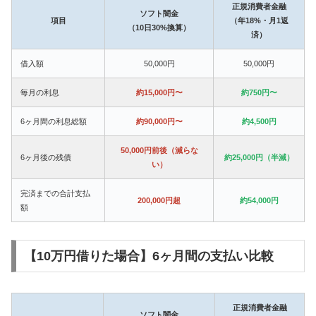
正規消費者金融
ソフト闇金
項目
（年18%・月1返
（10日30%換算）
済）
借入額
50,000円
50,000円
毎月の利息
約15,000円〜
約750円〜
6ヶ月間の利息総額
約90,000円〜
約4,500円
50,000円前後（減らな
6ヶ月後の残債
約25,000円（半減）
い）
完済までの合計支払
200,000円超
約54,000円
額
【10万円借りた場合】6ヶ月間の支払い比較
正規消費者金融
ソフト闇金