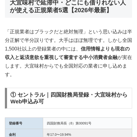
大宜味村で延滞中・どこにも借りれない人
が使える正規業者5選【2026年最新】
「正規業者はブラックだと絶対無理」という思い込みは半
分正解で半分誤りです。大手はほぼ無理です。しかし全国
1,500社以上の登録業者の中には、
信用情報よりも現在の
収入と返済意欲を重視して審査する中小消費者金融
が実在
します。大宜味村からでも全国対応の業者に申し込めま
す。
① セントラル｜四国財務局登録・大宜味村から
Web申込み可
登録番号
四国財務局長（8）第00091号
金利
年17.0〜19.94%