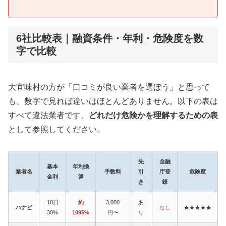
6社比較表｜融資条件・年利・危険度を数
字で比較
大宜味村の方が「口コミが良い業者を選ぼう」と思って
も、数字で見れば違いはほとんどありません。以下の表は
すべて違法業者です。
どれだけ危険かを理解するための表
として参照してください。
先
金融
基本
年利換
業者名
手数料
引
庁登
危険度
金利
算
き
録
10日
約
3,000
あ
ハナビ
なし
★★★★★
30%
1095%
円〜
り