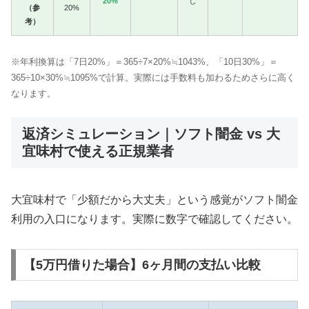
20%
し
（参
20%
考）
※年利換算は「7日20%」＝365÷7×20%≒1043%、「10日30%」＝
365÷10×30%≒1095%で計算。実際には手数料も加わるためさらに高く
なります。
返済シミュレーション｜ソフト闇金 vs 大
宜味村で使える正規業者
大宜味村で「少額だから大丈夫」という感覚がソフト闇金
利用の入口になります。実際に数字で確認してください。
【5万円借りた場合】6ヶ月間の支払い比較