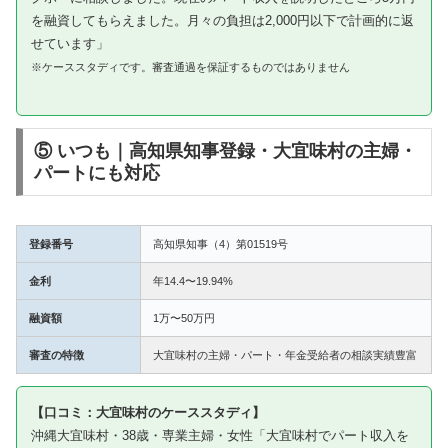
を融資してもらえました。月々の負担は2,000円以下で計画的に返
せています」
※ケーススタディです。審査通過を保証するものではありません
⑤ いつも｜高知県知事登録・大宜味村の主婦・
パートにも対応
登録番号
高知県知事（4）第01519号
金利
年14.4〜19.94%
融資額
1万〜50万円
審査の特徴
大宜味村の主婦・パート・年金受給者の相談実績豊富
【口コミ：大宜味村のケーススタディ】
沖縄大宜味村・38歳・専業主婦・女性「大宜味村でパート収入を