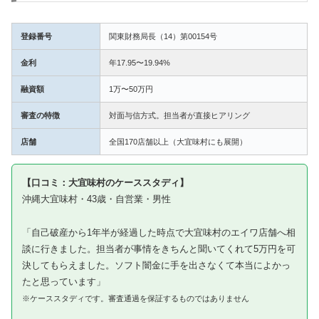
登録番号
関東財務局長（14）第00154号
金利
年17.95〜19.94%
融資額
1万〜50万円
審査の特徴
対面与信方式。担当者が直接ヒアリング
店舗
全国170店舗以上（大宜味村にも展開）
【口コミ：大宜味村のケーススタディ】
沖縄大宜味村・43歳・自営業・男性
「自己破産から1年半が経過した時点で大宜味村のエイワ店舗へ相
談に行きました。担当者が事情をきちんと聞いてくれて5万円を可
決してもらえました。ソフト闇金に手を出さなくて本当によかっ
たと思っています」
※ケーススタディです。審査通過を保証するものではありません