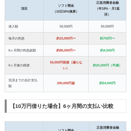
正規消費者金融
ソフト闇金
項目
（年18%・月1返
（10日30%換算）
済）
借入額
50,000円
50,000円
毎月の利息
約15,000円〜
約750円〜
6ヶ月間の利息総額
約90,000円〜
約4,500円
50,000円前後（減らな
6ヶ月後の残債
約25,000円（半減）
い）
完済までの合計支払
200,000円超
約54,000円
額
【10万円借りた場合】6ヶ月間の支払い比較
正規消費者金融
ソフト闇金