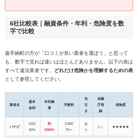
6社比較表｜融資条件・年利・危険度を数
字で比較
嘉手納町の方が「口コミが良い業者を選ぼう」と思って
も、数字で見れば違いはほとんどありません。以下の表は
すべて違法業者です。
どれだけ危険かを理解するための表
として参照してください。
先
金融
基本
年利換
業者名
手数料
引
庁登
危険度
金利
算
き
録
10日
約
3,000
あ
ハナビ
なし
★★★★★
30%
1095%
円〜
り