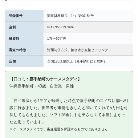
登録番号
関東財務局長（14）第00154号
金利
年17.95〜19.94%
融資額
1万〜50万円
審査の特徴
対面与信方式。担当者が直接ヒアリング
店舗
全国170店舗以上（嘉手納町にも展開）
【口コミ：嘉手納町のケーススタディ】
沖縄嘉手納町・43歳・自営業・男性
「自己破産から1年半が経過した時点で嘉手納町のエイワ店舗へ相
談に行きました。担当者が事情をきちんと聞いてくれて5万円を可
決してもらえました。ソフト闇金に手を出さなくて本当によかっ
たと思っています」
※ケーススタディです。審査通過を保証するものではありません