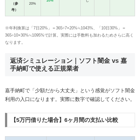
20%
し
（参
20%
考）
※年利換算は「7日20%」＝365÷7×20%≒1043%、「10日30%」＝
365÷10×30%≒1095%で計算。実際には手数料も加わるためさらに高く
なります。
返済シミュレーション｜ソフト闇金 vs 嘉
手納町で使える正規業者
嘉手納町で「少額だから大丈夫」という感覚がソフト闇金
利用の入口になります。実際に数字で確認してください。
【5万円借りた場合】6ヶ月間の支払い比較