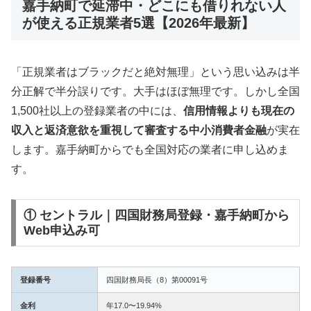
嘉手納町で延滞中・どこにも借りれない人
が使える正規業者5選【2026年最新】
「正規業者はブラックだと絶対無理」という思い込みは半
分正解で半分誤りです。大手はほぼ無理です。しかし全国
1,500社以上の登録業者の中には、
信用情報よりも現在の
収入と返済意欲を重視して審査する中小消費者金融
が実在
します。嘉手納町からでも全国対応の業者に申し込めま
す。
① セントラル｜四国財務局登録・嘉手納町から
Web申込み可
登録番号
四国財務局長（8）第00091号
金利
年17.0〜19.94%