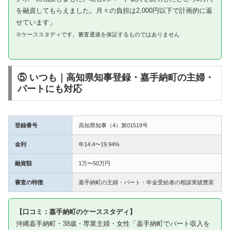
を融資してもらえました。月々の負担は2,000円以下で計画的に返
せています」
※ケーススタディです。審査通過を保証するものではありません
⑤ いつも｜高知県知事登録・嘉手納町の主婦・
パートにも対応
登録番号
高知県知事（4）第01519号
金利
年14.4〜19.94%
融資額
1万〜50万円
審査の特徴
嘉手納町の主婦・パート・年金受給者の相談実績豊富
【口コミ：嘉手納町のケーススタディ】
沖縄嘉手納町・38歳・専業主婦・女性「嘉手納町でパート収入を