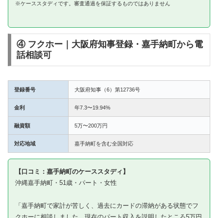
※ケーススタディです。審査通過を保証するものではありません
④ フクホー｜大阪府知事登録・嘉手納町から電
話相談可
登録番号
大阪府知事（6）第12736号
金利
年7.3〜19.94%
融資額
5万〜200万円
対応地域
嘉手納町を含む全国対応
【口コミ：嘉手納町のケーススタディ】
沖縄嘉手納町・51歳・パート・女性
「嘉手納町で家計が苦しく、過去にカードの滞納がある状態でフ
クホーに相談しました。現在のパート収入を説明したところ5万円