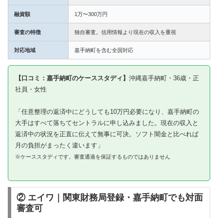
融資額
1万〜300万円
審査の特徴
独自審査。信用情報より現在の収入を重視
対応地域
嘉手納町を含む全国対応
【口コミ：嘉手納町のケーススタディ】
沖縄嘉手納町・36歳・正
社員・女性
「任意整理の返済中にどうしても10万円必要になり、嘉手納町の
大手はすべて落ちてセントラルに申し込みました。現在の収入と
返済中の状況を正直に伝えて無事に可決。ソフト闇金と比べれば
月の負担がまったく違います」
※ケーススタディです。審査通過を保証するものではありません
② エイワ｜関東財務局登録・嘉手納町でも対面
審査可