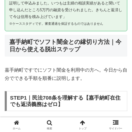
証明して申込みました。いつもは主婦の相談実績があると聞いて
申し込んだところ5万円の融資を受けられました。きちんと返済し
て今は信用を積み上げています」
※ケーススタディです。審査通過を保証するものではありません
嘉手納町でソフト闇金との縁切り方法｜今
日から使える脱出ステップ
嘉手納町ですでにソフト闇金を利用中の方へ。今日から自
分でできる手順を順番に説明します。
STEP1｜民法708条を理解する【嘉手納町在住
でも返済義務はゼロ】
ソフト闇金を含む闇金との金銭消費貸借契約は、公序良俗
ホーム
検索
トップ
サイドバー
違反（民法第90条）および不法原因給付（民法第708条）