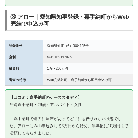
③ アロー｜愛知県知事登録・嘉手納町からWeb
完結で申込み可
登録番号
愛知県知事（6）第04195号
金利
年15.0〜19.94%
融資額
1万〜200万円
審査の特徴
Web完結対応。嘉手納町から即日申込み可
【口コミ：嘉手納町のケーススタディ】
沖縄嘉手納町・29歳・アルバイト・女性
「嘉手納町で過去に延滞があってどこにも借りれない状態でし
た。アローにWeb申込みして3万円から始め、半年後に10万円まで
増額してもらえました」