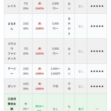
7日
約
3,000
あ
レイス
なし
★★★★★
20%
1043%
円〜
り
条
まるき
10日
約
3,000
件
なし
★★★★★
ん
30%
1095%
円〜
付
き
コウコ
ウ
7日
約
3,000
あ
なし
★★★★★
ファイ
20%
1043%
円〜
り
ナンス
アーリ
10日
約
2,000〜
あ
なし
★★★★★
ー
30%
1095%
3,000円
り
10日
約
不
ガッツ
不明
なし
★★★★★
30%
1095%
明
正規消
費者金
年
年15〜
な
融
15〜
なし
あり
—