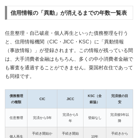
信用情報の「異動」が消えるまでの年数一覧表
任意整理・自己破産・個人再生といった債務整理を行う
と、信用情報機関（CIC・JICC・KSC）に「異動情報
（事故情報）」が登録されます。この情報が残っている間
は、大手消費者金融はもちろん、多くの中小消費者金融で
も審査を通過することができません。粟国村在住であって
も同様です。
債務整理
KSC（全
完済後の目
CIC
JICC
の種類
銀協）
安
完済から5
完済後5年以
任意整理
完済から5年
登録なし
年
降
手続き開始か
手続き開始
手続きから
個人再生
10年