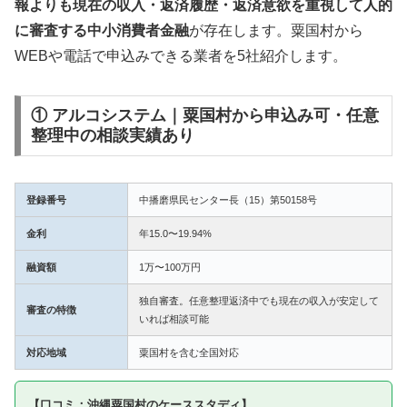
報よりも現在の収入・返済履歴・返済意欲を重視して人的
に審査する中小消費者金融
が存在します。粟国村から
WEBや電話で申込みできる業者を5社紹介します。
① アルコシステム｜粟国村から申込み可・任意
整理中の相談実績あり
登録番号
中播磨県民センター長（15）第50158号
金利
年15.0〜19.94%
融資額
1万〜100万円
独自審査。任意整理返済中でも現在の収入が安定して
審査の特徴
いれば相談可能
対応地域
粟国村を含む全国対応
【口コミ：沖縄粟国村のケーススタディ】