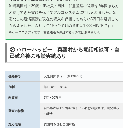
沖縄粟国村・39歳・正社員・男性「任意整理の返済を2年間きちん
と続けてきた実績を伝えてアルコシステムに申し込みました。延
滞なしの返済実績と現在の収入を評価してもらい5万円を融資して
もらえました。金利は年19%台で月の負担は1,000円以下です」
※ケーススタディです。審査通過を保証するものではありません
② ハローハッピー｜粟国村から電話相談可・自
己破産後の相談実績あり
登録番号
大阪府知事（5）第12823号
金利
年15.0〜19.94%
融資額
1万〜50万円
自己破産後1〜2年経過していれば相談受付。現況重視
審査の特徴
の審査
対応地域
粟国村を含む全国対応