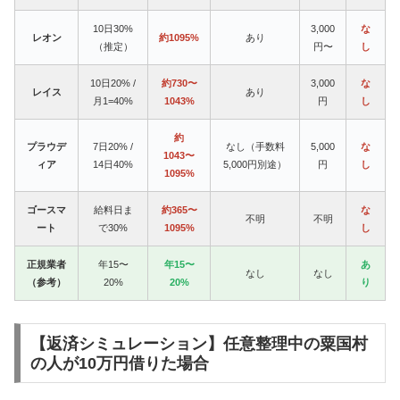
10日30%
3,000
な
レオン
約1095%
あり
（推定）
円〜
し
10日20% /
約730〜
3,000
な
レイス
あり
月1=40%
1043%
円
し
約
プラウデ
7日20% /
なし（手数料
5,000
な
1043〜
ィア
14日40%
5,000円別途）
円
し
1095%
ゴースマ
給料日ま
約365〜
な
不明
不明
ート
で30%
1095%
し
正規業者
年15〜
年15〜
あ
なし
なし
（参考）
20%
20%
り
【返済シミュレーション】任意整理中の粟国村
の人が10万円借りた場合