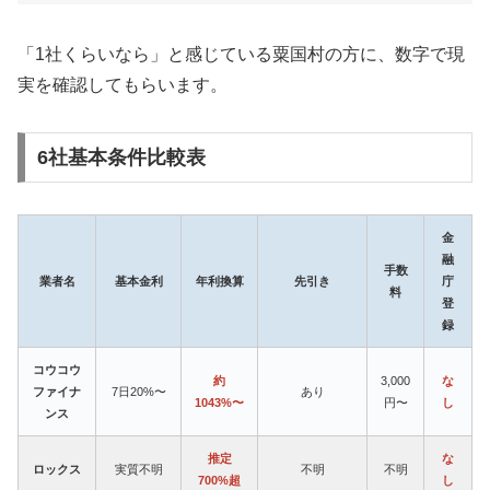
「1社くらいなら」と感じている粟国村の方に、数字で現
実を確認してもらいます。
6社基本条件比較表
金
融
手数
業者名
基本金利
年利換算
先引き
庁
料
登
録
コウコウ
約
3,000
な
ファイナ
7日20%〜
あり
1043%〜
円〜
し
ンス
推定
な
ロックス
実質不明
不明
不明
700%超
し