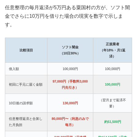
任意整理の毎月返済が5万円ある粟国村の方が、ソフト闇
金でさらに10万円を借りた場合の現実を数字で示しま
す。
正規業者
ソフト闇金
比較項目
（年18%・月1返
（10日30%）
済）
借入額
100,000円
100,000円
97,000円（手数料3,000
初回に手元に届く金額
100,000円
円先引き）
（翌月まで返済不
10日後の請求額
130,000円
要）
任意整理返済と合算し
80,000円〜（利息のみで
約51,500円
た月負担
毎月）