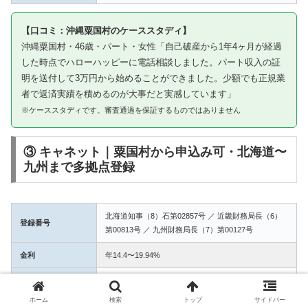
【口コミ：沖縄粟国村のケーススタディ】
沖縄粟国村・46歳・パート・女性「自己破産から1年4ヶ月が経過
した時点でハローハッピーに電話相談しました。パート収入の証
明を送付して3万円から始めることができました。少額でも正規業
者で返済実績を積めるのが大事だと実感しています」
※ケーススタディです。審査通過を保証するものではありません
③ キャネット｜粟国村から申込み可・北海道〜
九州まで多拠点登録
北海道知事（8）石第02857号 ／ 近畿財務局長（6）
登録番号
第00813号 ／ 九州財務局長（7）第00127号
金利
年14.4〜19.94%
融資額
1万〜50万円
ホーム
検索
トップ
サイドバー
3拠点登録の信頼性。粟国村からWEB完結で申込み可