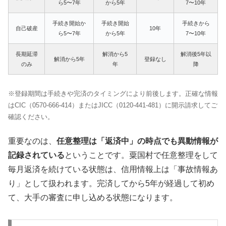
ら5〜7年
から5年
7〜10年
手続き開始か
手続き開始
手続きから
自己破産
10年
ら5〜7年
から5年
7〜10年
長期延滞
解消から5
解消後5年以
解消から5年
登録なし
のみ
年
降
※登録期間は手続きや完済のタイミングにより前後します。正確な情報
はCIC（0570-666-414）またはJICC（0120-441-481）に開示請求してご
確認ください。
重要なのは、
任意整理は「返済中」の時点でも異動情報が
記録されている
ということです。粟国村で任意整理をして
毎月返済を続けている状態は、信用情報上は「事故情報あ
り」として扱われます。完済してから5年が経過して初め
て、大手の審査に申し込める状態になります。