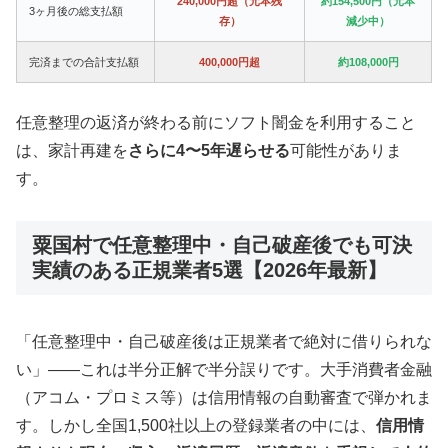
240,000円超（元本残
約154,500円（元本
3ヶ月後の総支払額
存）
減少中）
完済までの合計支払額
400,000円超
約108,000円
任意整理の返済が終わる前にソフト闇金を利用すること
は、家計再建を
さらに4〜5年遅らせる
可能性がありま
す。
粟国村で任意整理中・自己破産後でも可決
実績のある正規業者5選【2026年最新】
「任意整理中・自己破産後は正規業者で絶対に借りられな
い」——これは半分正解で半分誤りです。大手消費者金融
（アコム・プロミス等）は信用情報の自動審査で弾かれま
す。しかし全国1,500社以上の登録業者の中には、
信用情