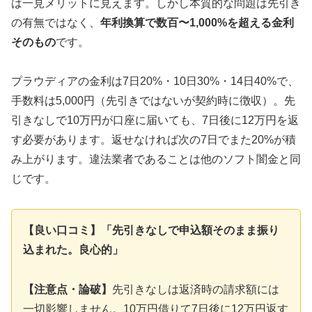
は一見メリットに見えます。しかし本質的な問題は先引き
の有無ではなく、
年利換算で数百〜1,000%を超える金利
そのもの
です。
プラウディアの金利は7日20%・10日30%・14日40%で、
手数料は5,000円（先引きではないが契約時に徴収）。先
引きなしで10万円が口座に届いても、7日後に12万円を返
す必要があります。返せなければ次の7日でまた20%が積
み上がります。違法業者であることは他のソフト闇金と同
じです。
【良い口コミ】「先引きなしで申込額そのまま振り
込まれた。良心的」
【注意点・論破】
先引きなしは返済時の請求額には
一切影響しません。10万円借りて7日後に12万円返す