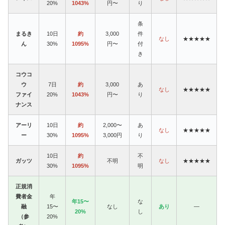
20%
1043%
円〜
り
条
まるき
10日
約
3,000
件
なし
★★★★★
ん
30%
1095%
円〜
付
き
コウコ
ウ
7日
約
3,000
あ
なし
★★★★★
ファイ
20%
1043%
円〜
り
ナンス
アーリ
10日
約
2,000〜
あ
なし
★★★★★
ー
30%
1095%
3,000円
り
10日
約
不
ガッツ
不明
なし
★★★★★
30%
1095%
明
正規消
費者金
年
年15〜
な
融
15〜
なし
あり
—
20%
し
（参
20%