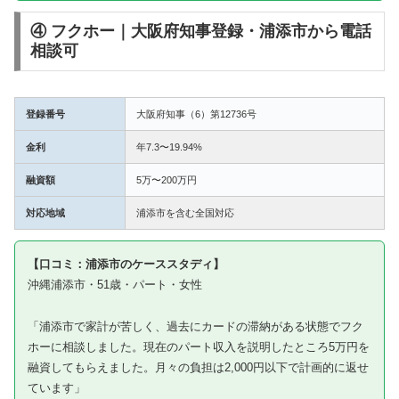
④ フクホー｜大阪府知事登録・浦添市から電話
相談可
登録番号
大阪府知事（6）第12736号
金利
年7.3〜19.94%
融資額
5万〜200万円
対応地域
浦添市を含む全国対応
【口コミ：浦添市のケーススタディ】
沖縄浦添市・51歳・パート・女性
「浦添市で家計が苦しく、過去にカードの滞納がある状態でフク
ホーに相談しました。現在のパート収入を説明したところ5万円を
融資してもらえました。月々の負担は2,000円以下で計画的に返せ
ています」