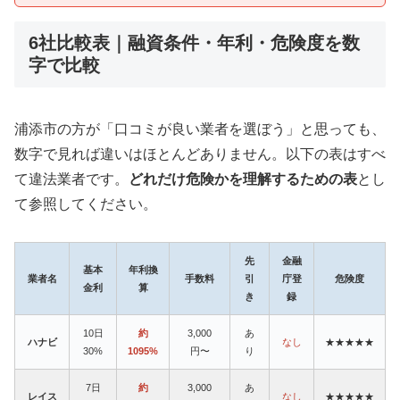
6社比較表｜融資条件・年利・危険度を数
字で比較
浦添市の方が「口コミが良い業者を選ぼう」と思っても、
数字で見れば違いはほとんどありません。以下の表はすべ
て違法業者です。
どれだけ危険かを理解するための表
とし
て参照してください。
先
金融
基本
年利換
業者名
手数料
引
庁登
危険度
金利
算
き
録
10日
約
3,000
あ
ハナビ
なし
★★★★★
30%
1095%
円〜
り
7日
約
3,000
あ
レイス
なし
★★★★★