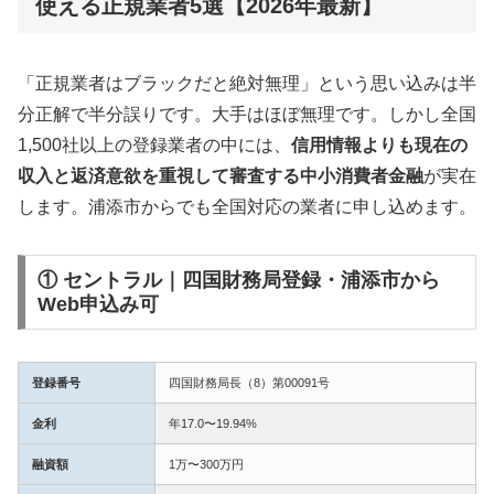
使える正規業者5選【2026年最新】
「正規業者はブラックだと絶対無理」という思い込みは半
分正解で半分誤りです。大手はほぼ無理です。しかし全国
1,500社以上の登録業者の中には、
信用情報よりも現在の
収入と返済意欲を重視して審査する中小消費者金融
が実在
します。浦添市からでも全国対応の業者に申し込めます。
① セントラル｜四国財務局登録・浦添市から
Web申込み可
登録番号
四国財務局長（8）第00091号
金利
年17.0〜19.94%
融資額
1万〜300万円