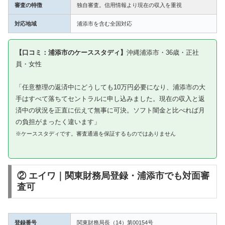
審査の特徴
独自審査。信用情報より現在の収入を重視
対応地域
浦添市を含む全国対応
【口コミ：浦添市のケーススタディ】
沖縄浦添市・36歳・正社
員・女性
「任意整理の返済中にどうしても10万円必要になり、浦添市の大
手はすべて落ちてセントラルに申し込みました。現在の収入と返
済中の状況を正直に伝えて無事に可決。ソフト闇金と比べれば月
の負担がまったく違います」
※ケーススタディです。審査通過を保証するものではありません
② エイワ｜関東財務局登録・浦添市でも対面審
査可
登録番号
関東財務局長（14）第00154号