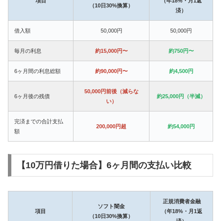
項目
（年18%・月1返
（10日30%換算）
済）
借入額
50,000円
50,000円
毎月の利息
約15,000円〜
約750円〜
6ヶ月間の利息総額
約90,000円〜
約4,500円
50,000円前後（減らな
6ヶ月後の残債
約25,000円（半減）
い）
完済までの合計支払
200,000円超
約54,000円
額
【10万円借りた場合】6ヶ月間の支払い比較
正規消費者金融
ソフト闇金
項目
（年18%・月1返
（10日30%換算）
済）