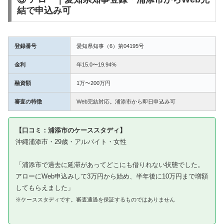
結で申込み可
登録番号
愛知県知事（6）第04195号
金利
年15.0〜19.94%
融資額
1万〜200万円
審査の特徴
Web完結対応。浦添市から即日申込み可
【口コミ：浦添市のケーススタディ】
沖縄浦添市・29歳・アルバイト・女性
「浦添市で過去に延滞があってどこにも借りれない状態でした。
アローにWeb申込みして3万円から始め、半年後に10万円まで増額
してもらえました」
※ケーススタディです。審査通過を保証するものではありません