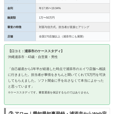
金利
年17.95〜19.94%
融資額
1万〜50万円
審査の特徴
対面与信方式。担当者が直接ヒアリング
店舗
全国170店舗以上（浦添市にも展開）
【口コミ：浦添市のケーススタディ】
沖縄浦添市・43歳・自営業・男性
「自己破産から1年半が経過した時点で浦添市のエイワ店舗へ相談
に行きました。担当者が事情をきちんと聞いてくれて5万円を可決
してもらえました。ソフト闇金に手を出さなくて本当によかった
と思っています」
※ケーススタディです。審査通過を保証するものではありません
③ アロー｜愛知県知事登録・浦添市からWeb完