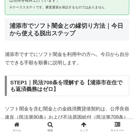
は信用を積み上げています」
※ケーススタディです。審査通過を保証するものではありません
浦添市でソフト闇金との縁切り方法｜今日
から使える脱出ステップ
浦添市ですでにソフト闇金を利用中の方へ。今日から自分
でできる手順を順番に説明します。
STEP1｜民法708条を理解する【浦添市在住で
も返済義務はゼロ】
ソフト闇金を含む闇金との金銭消費貸借契約は、公序良俗
違反（民法第90条）および不法原因給付（民法第708条）
に該当するため、法的には無効です。浦添市在住であって
ホーム
検索
トップ
サイドバー
も同様です。