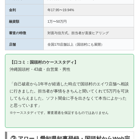
金利
年17.95〜19.94%
融資額
1万〜50万円
審査の特徴
対面与信方式。担当者が直接ヒアリング
店舗
全国170店舗以上（国頭村にも展開）
【口コミ：国頭村のケーススタディ】
沖縄国頭村・43歳・自営業・男性
「自己破産から1年半が経過した時点で国頭村のエイワ店舗へ相談
に行きました。担当者が事情をきちんと聞いてくれて5万円を可決
してもらえました。ソフト闇金に手を出さなくて本当によかった
と思っています」
※ケーススタディです。審査通過を保証するものではありません
③ アロー｜愛知県知事登録・国頭村からWeb完