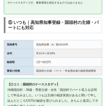
※ケーススタディです。審査通過を保証するものではありません
⑤ いつも｜高知県知事登録・国頭村の主婦・パ
ートにも対応
登録番号
高知県知事（4）第01519号
金利
年14.4〜19.94%
融資額
1万〜50万円
審査の特徴
国頭村の主婦・パート・年金受給者の相談実績豊富
【口コミ：国頭村のケーススタディ】
沖縄国頭村・38歳・専業主婦・女性「国頭村でパート収入を証明
して申込みました。いつもは主婦の相談実績があると聞いて申し
込んだところ5万円の融資を受けられました。きちんと返済して今