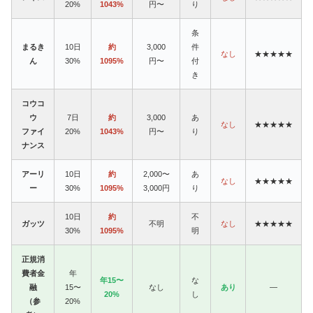
20%
1043%
円〜
り
条
まるき
10日
約
3,000
件
なし
★★★★★
ん
30%
1095%
円〜
付
き
コウコ
ウ
7日
約
3,000
あ
なし
★★★★★
ファイ
20%
1043%
円〜
り
ナンス
アーリ
10日
約
2,000〜
あ
なし
★★★★★
ー
30%
1095%
3,000円
り
10日
約
不
ガッツ
不明
なし
★★★★★
30%
1095%
明
正規消
費者金
年
年15〜
な
融
15〜
なし
あり
—
20%
し
（参
20%