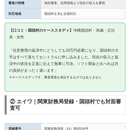
審査の特徴
独自審査。信用情報より現在の収入を重視
対応地域
国頭村を含む全国対応
【口コミ：国頭村のケーススタディ】
沖縄国頭村・36歳・正社
員・女性
「任意整理の返済中にどうしても10万円必要になり、国頭村の大
手はすべて落ちてセントラルに申し込みました。現在の収入と返
済中の状況を正直に伝えて無事に可決。ソフト闇金と比べれば月
の負担がまったく違います」
※ケーススタディです。審査通過を保証するものではありません
② エイワ｜関東財務局登録・国頭村でも対面審
査可
登録番号
関東財務局長（14）第00154号