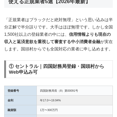
使える正規業者5選【2026年最新】
「正規業者はブラックだと絶対無理」という思い込みは半
分正解で半分誤りです。大手はほぼ無理です。しかし全国
1,500社以上の登録業者の中には、
信用情報よりも現在の
収入と返済意欲を重視して審査する中小消費者金融
が実在
します。国頭村からでも全国対応の業者に申し込めます。
① セントラル｜四国財務局登録・国頭村から
Web申込み可
登録番号
四国財務局長（8）第00091号
金利
年17.0〜19.94%
融資額
1万〜300万円