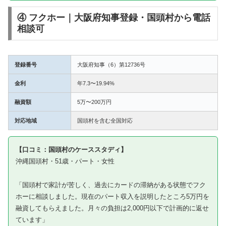
④ フクホー｜大阪府知事登録・国頭村から電話
相談可
登録番号
大阪府知事（6）第12736号
金利
年7.3〜19.94%
融資額
5万〜200万円
対応地域
国頭村を含む全国対応
【口コミ：国頭村のケーススタディ】
沖縄国頭村・51歳・パート・女性
「国頭村で家計が苦しく、過去にカードの滞納がある状態でフク
ホーに相談しました。現在のパート収入を説明したところ5万円を
融資してもらえました。月々の負担は2,000円以下で計画的に返せ
ています」