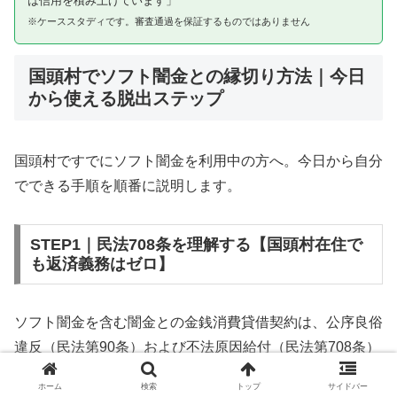
は信用を積み上げています」
※ケーススタディです。審査通過を保証するものではありません
国頭村でソフト闇金との縁切り方法｜今日
から使える脱出ステップ
国頭村ですでにソフト闇金を利用中の方へ。今日から自分
でできる手順を順番に説明します。
STEP1｜民法708条を理解する【国頭村在住で
も返済義務はゼロ】
ソフト闇金を含む闇金との金銭消費貸借契約は、公序良俗
違反（民法第90条）および不法原因給付（民法第708条）
に該当するため、法的には無効です。国頭村在住であって
ホーム
検索
トップ
サイドバー
も同様です。