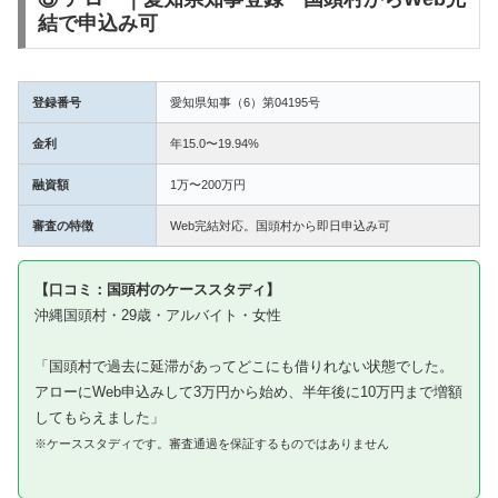
結で申込み可
登録番号
愛知県知事（6）第04195号
金利
年15.0〜19.94%
融資額
1万〜200万円
審査の特徴
Web完結対応。国頭村から即日申込み可
【口コミ：国頭村のケーススタディ】
沖縄国頭村・29歳・アルバイト・女性
「国頭村で過去に延滞があってどこにも借りれない状態でした。
アローにWeb申込みして3万円から始め、半年後に10万円まで増額
してもらえました」
※ケーススタディです。審査通過を保証するものではありません