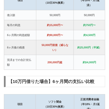
項目
（年18%・月1返
（10日30%換算）
済）
借入額
50,000円
50,000円
毎月の利息
約15,000円〜
約750円〜
6ヶ月間の利息総額
約90,000円〜
約4,500円
50,000円前後（減らな
6ヶ月後の残債
約25,000円（半減）
い）
完済までの合計支払
200,000円超
約54,000円
額
【10万円借りた場合】6ヶ月間の支払い比較
正規消費者金融
ソフト闇金
項目
（年18%・月1返
（10日30%換算）
済）