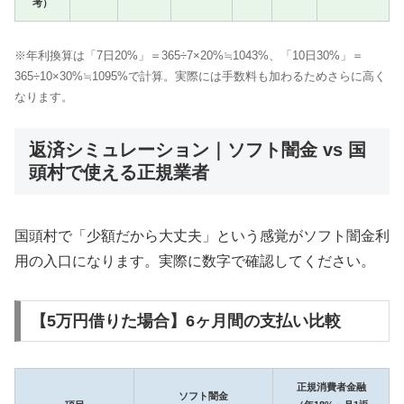
考）
※年利換算は「7日20%」＝365÷7×20%≒1043%、「10日30%」＝
365÷10×30%≒1095%で計算。実際には手数料も加わるためさらに高く
なります。
返済シミュレーション｜ソフト闇金 vs 国
頭村で使える正規業者
国頭村で「少額だから大丈夫」という感覚がソフト闇金利
用の入口になります。実際に数字で確認してください。
【5万円借りた場合】6ヶ月間の支払い比較
正規消費者金融
ソフト闇金