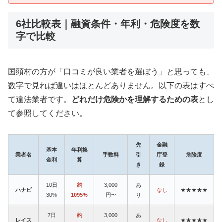
6社比較表｜融資条件・年利・危険度を数
字で比較
国頭村の方が「口コミが良い業者を選ぼう」と思っても、
数字で見れば違いはほとんどありません。以下の表はすべ
て違法業者です。
どれだけ危険かを理解するための表
とし
て参照してください。
先
金融
基本
年利換
業者名
手数料
引
庁登
危険度
金利
算
き
録
10日
約
3,000
あ
ハナビ
なし
★★★★★
30%
1095%
円〜
り
7日
約
3,000
あ
レイス
なし
★★★★★