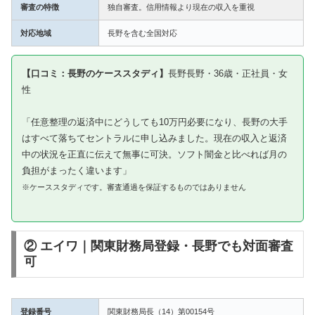
審査の特徴
独自審査。信用情報より現在の収入を重視
対応地域
長野を含む全国対応
【口コミ：長野のケーススタディ】
長野長野・36歳・正社員・女
性
「任意整理の返済中にどうしても10万円必要になり、長野の大手
はすべて落ちてセントラルに申し込みました。現在の収入と返済
中の状況を正直に伝えて無事に可決。ソフト闇金と比べれば月の
負担がまったく違います」
※ケーススタディです。審査通過を保証するものではありません
② エイワ｜関東財務局登録・長野でも対面審査
可
登録番号
関東財務局長（14）第00154号