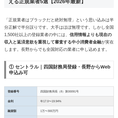
える正規業者5選【2026年最新】
「正規業者はブラックだと絶対無理」という思い込みは半
分正解で半分誤りです。大手はほぼ無理です。しかし全国
1,500社以上の登録業者の中には、
信用情報よりも現在の
収入と返済意欲を重視して審査する中小消費者金融
が実在
します。長野からでも全国対応の業者に申し込めます。
① セントラル｜四国財務局登録・長野からWeb
申込み可
登録番号
四国財務局長（8）第00091号
金利
年17.0〜19.94%
融資額
1万〜300万円