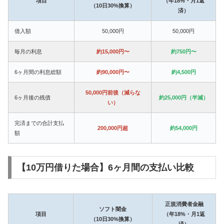
項目
（年18%・月1返
（10日30%換算）
済）
借入額
50,000円
50,000円
毎月の利息
約15,000円〜
約750円〜
6ヶ月間の利息総額
約90,000円〜
約4,500円
50,000円前後（減らな
6ヶ月後の残債
約25,000円（半減）
い）
完済までの合計支払
200,000円超
約54,000円
額
【10万円借りた場合】6ヶ月間の支払い比較
正規消費者金融
ソフト闇金
項目
（年18%・月1返
（10日30%換算）
済）