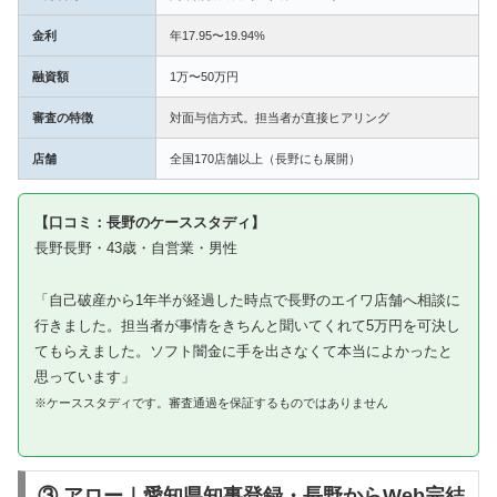
金利
年17.95〜19.94%
融資額
1万〜50万円
審査の特徴
対面与信方式。担当者が直接ヒアリング
店舗
全国170店舗以上（長野にも展開）
【口コミ：長野のケーススタディ】
長野長野・43歳・自営業・男性
「自己破産から1年半が経過した時点で長野のエイワ店舗へ相談に
行きました。担当者が事情をきちんと聞いてくれて5万円を可決し
てもらえました。ソフト闇金に手を出さなくて本当によかったと
思っています」
※ケーススタディです。審査通過を保証するものではありません
③ アロー｜愛知県知事登録・長野からWeb完結