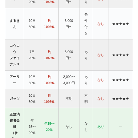
20%
1043%
円〜
り
条
まるき
10日
約
3,000
件
なし
★★★★★
ん
30%
1095%
円〜
付
き
コウコ
ウ
7日
約
3,000
あ
なし
★★★★★
ファイ
20%
1043%
円〜
り
ナンス
アーリ
10日
約
2,000〜
あ
なし
★★★★★
ー
30%
1095%
3,000円
り
10日
約
不
ガッツ
不明
なし
★★★★★
30%
1095%
明
正規消
費者金
年
年15〜
な
融
15〜
なし
あり
—
20%
し
（参
20%