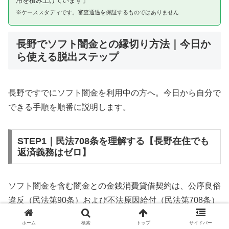
用を積み上げています」
※ケーススタディです。審査通過を保証するものではありません
長野でソフト闇金との縁切り方法｜今日か
ら使える脱出ステップ
長野ですでにソフト闇金を利用中の方へ。今日から自分で
できる手順を順番に説明します。
STEP1｜民法708条を理解する【長野在住でも
返済義務はゼロ】
ソフト闇金を含む闇金との金銭消費貸借契約は、公序良俗
違反（民法第90条）および不法原因給付（民法第708条）
に該当するため、法的には無効です。長野在住であっても
ホーム
検索
トップ
サイドバー
同様です。