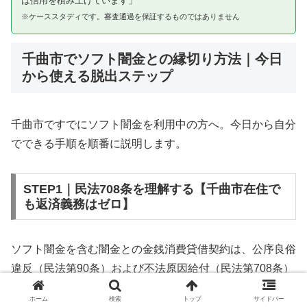
は信用を積み上げています」
※ケーススタディです。審査通過を保証するものではありません
千曲市でソフト闇金との縁切り方法｜今日
から使える脱出ステップ
千曲市ですでにソフト闇金を利用中の方へ。今日から自分
でできる手順を順番に説明します。
STEP1｜民法708条を理解する【千曲市在住で
も返済義務はゼロ】
ソフト闇金を含む闇金との金銭消費貸借契約は、公序良俗
違反（民法第90条）および不法原因給付（民法第708条）
に該当するため、法的には無効です。千曲市在住であって
ホーム
検索
トップ
サイドバー
も同様です。