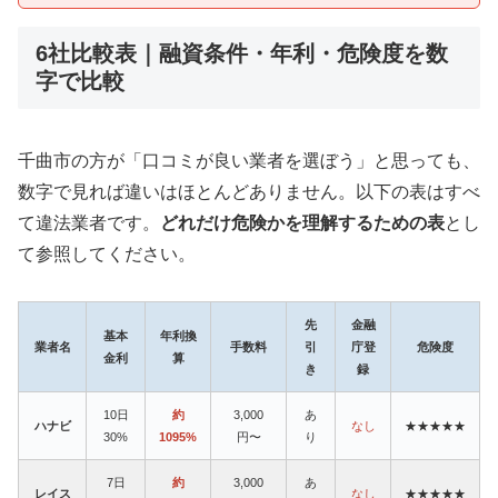
6社比較表｜融資条件・年利・危険度を数
字で比較
千曲市の方が「口コミが良い業者を選ぼう」と思っても、
数字で見れば違いはほとんどありません。以下の表はすべ
て違法業者です。
どれだけ危険かを理解するための表
とし
て参照してください。
先
金融
基本
年利換
業者名
手数料
引
庁登
危険度
金利
算
き
録
10日
約
3,000
あ
ハナビ
なし
★★★★★
30%
1095%
円〜
り
7日
約
3,000
あ
レイス
なし
★★★★★