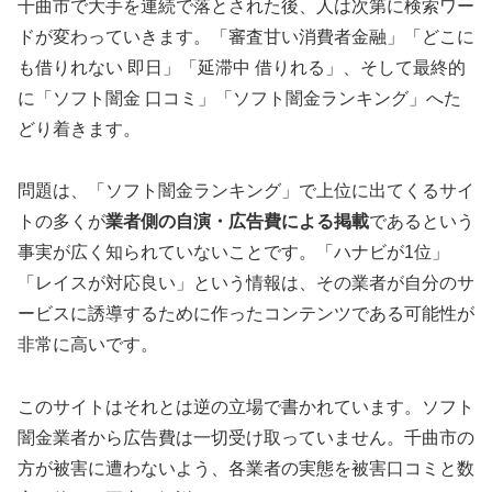
千曲市で大手を連続で落とされた後、人は次第に検索ワー
ドが変わっていきます。「審査甘い消費者金融」「どこに
も借りれない 即日」「延滞中 借りれる」、そして最終的
に「ソフト闇金 口コミ」「ソフト闇金ランキング」へた
どり着きます。
問題は、「ソフト闇金ランキング」で上位に出てくるサイ
トの多くが
業者側の自演・広告費による掲載
であるという
事実が広く知られていないことです。「ハナビが1位」
「レイスが対応良い」という情報は、その業者が自分のサ
ービスに誘導するために作ったコンテンツである可能性が
非常に高いです。
このサイトはそれとは逆の立場で書かれています。ソフト
闇金業者から広告費は一切受け取っていません。千曲市の
方が被害に遭わないよう、各業者の実態を被害口コミと数