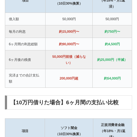
項目
（年18%・月1返
（10日30%換算）
済）
借入額
50,000円
50,000円
毎月の利息
約15,000円〜
約750円〜
6ヶ月間の利息総額
約90,000円〜
約4,500円
50,000円前後（減らな
6ヶ月後の残債
約25,000円（半減）
い）
完済までの合計支払
200,000円超
約54,000円
額
【10万円借りた場合】6ヶ月間の支払い比較
正規消費者金融
ソフト闇金
項目
（年18%・月1返
（10日30%換算）
済）