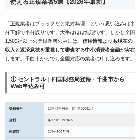
使える正規業者5選【2026年最新】
「正規業者はブラックだと絶対無理」という思い込みは半
分正解で半分誤りです。大手はほぼ無理です。しかし全国
1,500社以上の登録業者の中には、
信用情報よりも現在の
収入と返済意欲を重視して審査する中小消費者金融
が実在
します。千曲市からでも全国対応の業者に申し込めます。
① セントラル｜四国財務局登録・千曲市から
Web申込み可
登録番号
四国財務局長（8）第00091号
金利
年17.0〜19.94%
融資額
1万〜300万円