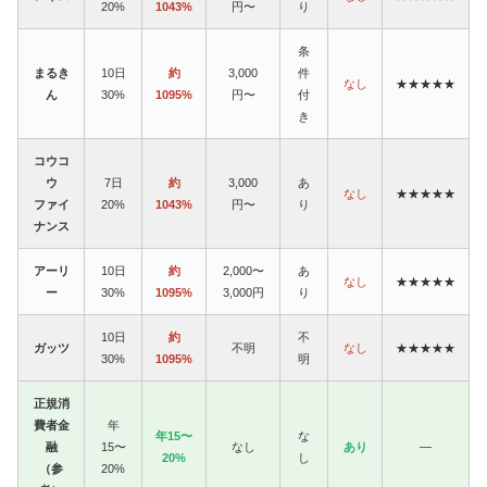
20%
1043%
円〜
り
条
まるき
10日
約
3,000
件
なし
★★★★★
ん
30%
1095%
円〜
付
き
コウコ
ウ
7日
約
3,000
あ
なし
★★★★★
ファイ
20%
1043%
円〜
り
ナンス
アーリ
10日
約
2,000〜
あ
なし
★★★★★
ー
30%
1095%
3,000円
り
10日
約
不
ガッツ
不明
なし
★★★★★
30%
1095%
明
正規消
費者金
年
年15〜
な
融
15〜
なし
あり
—
20%
し
（参
20%