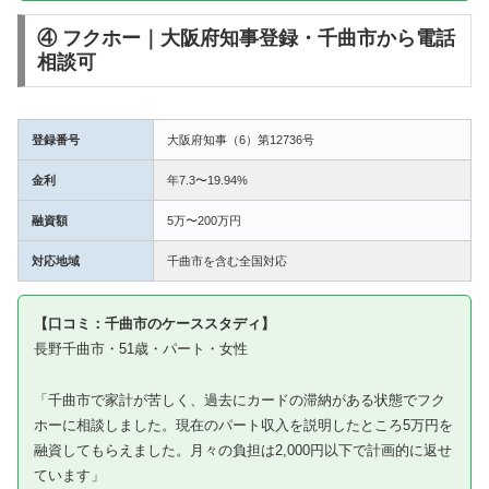
④ フクホー｜大阪府知事登録・千曲市から電話
相談可
登録番号
大阪府知事（6）第12736号
金利
年7.3〜19.94%
融資額
5万〜200万円
対応地域
千曲市を含む全国対応
【口コミ：千曲市のケーススタディ】
長野千曲市・51歳・パート・女性
「千曲市で家計が苦しく、過去にカードの滞納がある状態でフク
ホーに相談しました。現在のパート収入を説明したところ5万円を
融資してもらえました。月々の負担は2,000円以下で計画的に返せ
ています」