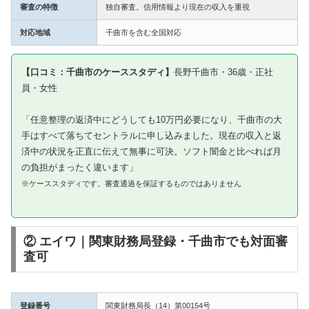
審査の特徴
独自審査。信用情報より現在の収入を重視
対応地域
千曲市を含む全国対応
【口コミ：千曲市のケーススタディ】
長野千曲市・36歳・正社
員・女性
「任意整理の返済中にどうしても10万円必要になり、千曲市の大
手はすべて落ちてセントラルに申し込みました。現在の収入と返
済中の状況を正直に伝えて無事に可決。ソフト闇金と比べれば月
の負担がまったく違います」
※ケーススタディです。審査通過を保証するものではありません
② エイワ｜関東財務局登録・千曲市でも対面審
査可
登録番号
関東財務局長（14）第00154号