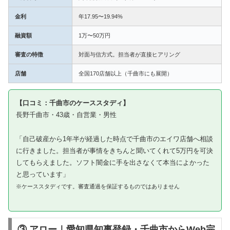
金利
年17.95〜19.94%
融資額
1万〜50万円
審査の特徴
対面与信方式。担当者が直接ヒアリング
店舗
全国170店舗以上（千曲市にも展開）
【口コミ：千曲市のケーススタディ】
長野千曲市・43歳・自営業・男性
「自己破産から1年半が経過した時点で千曲市のエイワ店舗へ相談
に行きました。担当者が事情をきちんと聞いてくれて5万円を可決
してもらえました。ソフト闇金に手を出さなくて本当によかった
と思っています」
※ケーススタディです。審査通過を保証するものではありません
③ アロー｜愛知県知事登録・千曲市からWeb完