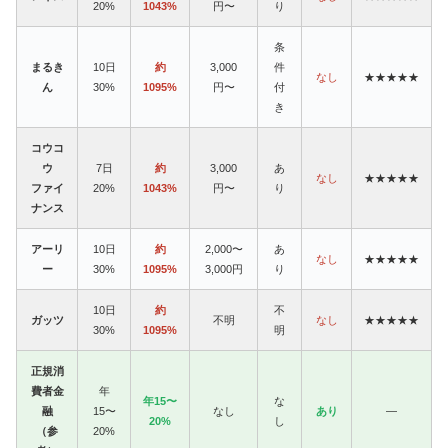
20%
1043%
円〜
り
条
まるき
10日
約
3,000
件
なし
★★★★★
ん
30%
1095%
円〜
付
き
コウコ
ウ
7日
約
3,000
あ
なし
★★★★★
ファイ
20%
1043%
円〜
り
ナンス
アーリ
10日
約
2,000〜
あ
なし
★★★★★
ー
30%
1095%
3,000円
り
10日
約
不
ガッツ
不明
なし
★★★★★
30%
1095%
明
正規消
費者金
年
年15〜
な
融
15〜
なし
あり
—
20%
し
（参
20%