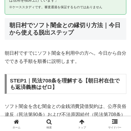
は信用を積み上げています」
※ケーススタディです。審査通過を保証するものではありません
朝日村でソフト闇金との縁切り方法｜今日
から使える脱出ステップ
朝日村ですでにソフト闇金を利用中の方へ。今日から自分
でできる手順を順番に説明します。
STEP1｜民法708条を理解する【朝日村在住で
も返済義務はゼロ】
ソフト闇金を含む闇金との金銭消費貸借契約は、公序良俗
違反（民法第90条）および不法原因給付（民法第708条）
に該当するため、法的には無効です。朝日村在住であって
ホーム
検索
トップ
サイドバー
も同様です。