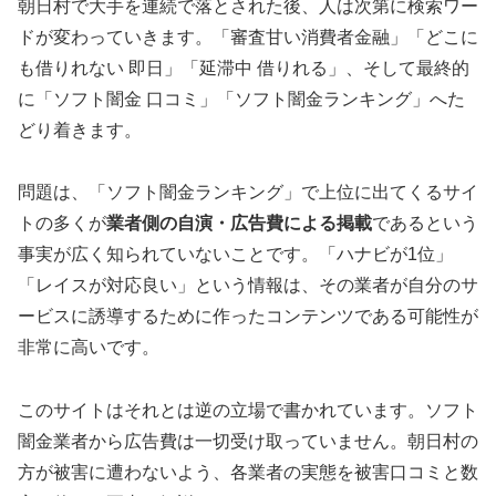
朝日村で大手を連続で落とされた後、人は次第に検索ワー
ドが変わっていきます。「審査甘い消費者金融」「どこに
も借りれない 即日」「延滞中 借りれる」、そして最終的
に「ソフト闇金 口コミ」「ソフト闇金ランキング」へた
どり着きます。
問題は、「ソフト闇金ランキング」で上位に出てくるサイ
トの多くが
業者側の自演・広告費による掲載
であるという
事実が広く知られていないことです。「ハナビが1位」
「レイスが対応良い」という情報は、その業者が自分のサ
ービスに誘導するために作ったコンテンツである可能性が
非常に高いです。
このサイトはそれとは逆の立場で書かれています。ソフト
闇金業者から広告費は一切受け取っていません。朝日村の
方が被害に遭わないよう、各業者の実態を被害口コミと数