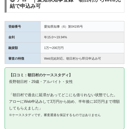
結で申込み可
登録番号
愛知県知事（6）第04195号
金利
年15.0〜19.94%
融資額
1万〜200万円
審査の特徴
Web完結対応。朝日村から即日申込み可
【口コミ：朝日村のケーススタディ】
長野朝日村・29歳・アルバイト・女性
「朝日村で過去に延滞があってどこにも借りれない状態でした。
アローにWeb申込みして3万円から始め、半年後に10万円まで増額
してもらえました」
※ケーススタディです。審査通過を保証するものではありません