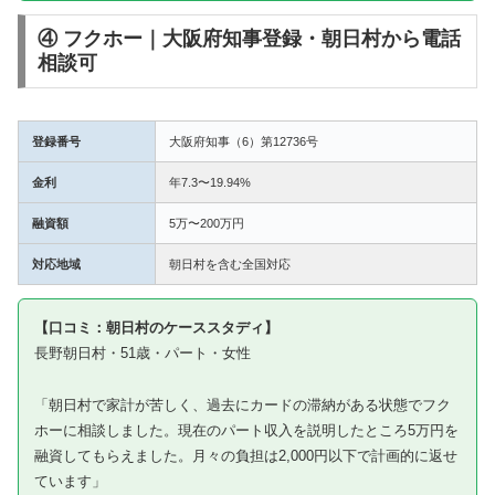
④ フクホー｜大阪府知事登録・朝日村から電話
相談可
登録番号
大阪府知事（6）第12736号
金利
年7.3〜19.94%
融資額
5万〜200万円
対応地域
朝日村を含む全国対応
【口コミ：朝日村のケーススタディ】
長野朝日村・51歳・パート・女性
「朝日村で家計が苦しく、過去にカードの滞納がある状態でフク
ホーに相談しました。現在のパート収入を説明したところ5万円を
融資してもらえました。月々の負担は2,000円以下で計画的に返せ
ています」