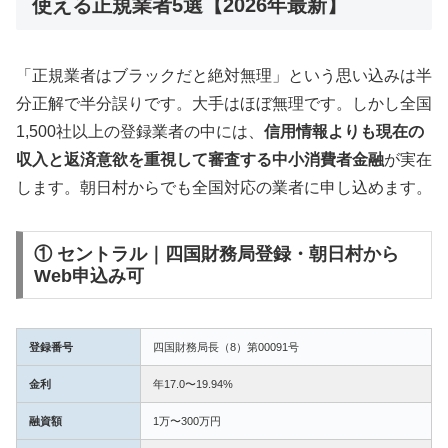
使える正規業者5選【2026年最新】
「正規業者はブラックだと絶対無理」という思い込みは半
分正解で半分誤りです。大手はほぼ無理です。しかし全国
1,500社以上の登録業者の中には、
信用情報よりも現在の
収入と返済意欲を重視して審査する中小消費者金融
が実在
します。朝日村からでも全国対応の業者に申し込めます。
① セントラル｜四国財務局登録・朝日村から
Web申込み可
登録番号
四国財務局長（8）第00091号
金利
年17.0〜19.94%
融資額
1万〜300万円