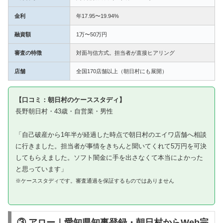
金利
年17.95〜19.94%
融資額
1万〜50万円
審査の特徴
対面与信方式。担当者が直接ヒアリング
店舗
全国170店舗以上（朝日村にも展開）
【口コミ：朝日村のケーススタディ】
長野朝日村・43歳・自営業・男性
「自己破産から1年半が経過した時点で朝日村のエイワ店舗へ相談
に行きました。担当者が事情をきちんと聞いてくれて5万円を可決
してもらえました。ソフト闇金に手を出さなくて本当によかった
と思っています」
※ケーススタディです。審査通過を保証するものではありません
③ アロー｜愛知県知事登録・朝日村からWeb完