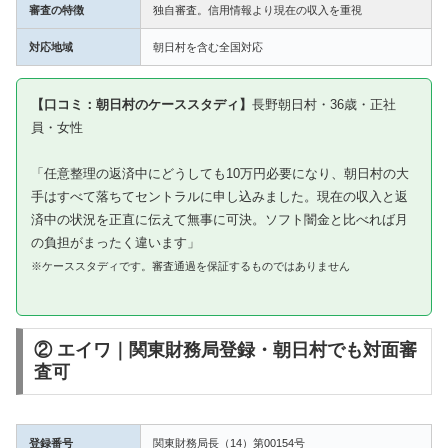
審査の特徴
独自審査。信用情報より現在の収入を重視
対応地域
朝日村を含む全国対応
【口コミ：朝日村のケーススタディ】
長野朝日村・36歳・正社
員・女性
「任意整理の返済中にどうしても10万円必要になり、朝日村の大
手はすべて落ちてセントラルに申し込みました。現在の収入と返
済中の状況を正直に伝えて無事に可決。ソフト闇金と比べれば月
の負担がまったく違います」
※ケーススタディです。審査通過を保証するものではありません
② エイワ｜関東財務局登録・朝日村でも対面審
査可
登録番号
関東財務局長（14）第00154号