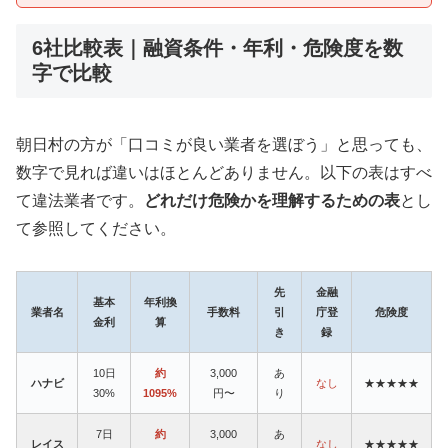
6社比較表｜融資条件・年利・危険度を数
字で比較
朝日村の方が「口コミが良い業者を選ぼう」と思っても、
数字で見れば違いはほとんどありません。以下の表はすべ
て違法業者です。
どれだけ危険かを理解するための表
とし
て参照してください。
先
金融
基本
年利換
業者名
手数料
引
庁登
危険度
金利
算
き
録
10日
約
3,000
あ
ハナビ
なし
★★★★★
30%
1095%
円〜
り
7日
約
3,000
あ
レイス
なし
★★★★★