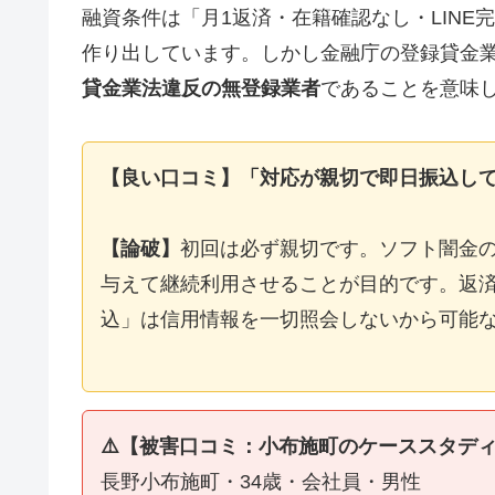
融資条件は「月1返済・在籍確認なし・LIN
作り出しています。しかし金融庁の登録貸金
貸金業法違反の無登録業者
であることを意味
【良い口コミ】「対応が親切で即日振込し
【論破】
初回は必ず親切です。ソフト闇金
与えて継続利用させることが目的です。返済
込」は信用情報を一切照会しないから可能
⚠️【被害口コミ：小布施町のケーススタデ
長野小布施町・34歳・会社員・男性