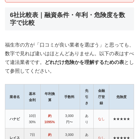
6社比較表｜融資条件・年利・危険度を数
字で比較
福生市の方が「口コミが良い業者を選ぼう」と思っても、
数字で見れば違いはほとんどありません。以下の表はすべ
て違法業者です。
どれだけ危険かを理解するための表
とし
て参照してください。
先
金融
基本
年利換
業者名
手数料
引
庁登
危険度
金利
算
き
録
10日
約
3,000
あ
ハナビ
なし
★★★★★
30%
1095%
円〜
り
7日
約
3,000
あ
レイス
なし
★★★★★