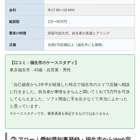
金利
年17.95〜19.94%
融資額
1万〜50万円
審査の特徴
対面与信方式。担当者が直接ヒアリング
店舗
全国170店舗以上（福生市にも展開）
【口コミ：福生市のケーススタディ】
東京福生市・43歳・自営業・男性
「自己破産から1年半が経過した時点で福生市のエイワ店舗へ相談
に行きました。担当者が事情をきちんと聞いてくれて5万円を可決
してもらえました。ソフト闇金に手を出さなくて本当によかった
と思っています」
※ケーススタディです。審査通過を保証するものではありません
③ アロー｜愛知県知事登録・福生市からWeb完