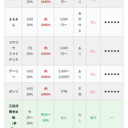
20%
1043%
円〜
り
条
まるき
10日
約
3,000
件
なし
★★★★★
ん
30%
1095%
円〜
付
き
コウコ
ウ
7日
約
3,000
あ
なし
★★★★★
ファイ
20%
1043%
円〜
り
ナンス
アーリ
10日
約
2,000〜
あ
なし
★★★★★
ー
30%
1095%
3,000円
り
10日
約
不
ガッツ
不明
なし
★★★★★
30%
1095%
明
正規消
費者金
年
年15〜
な
融
15〜
なし
あり
—
20%
し
（参
20%