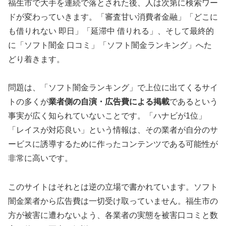
福生市で大手を連続で落とされた後、人は次第に検索ワー
ドが変わっていきます。「審査甘い消費者金融」「どこに
も借りれない 即日」「延滞中 借りれる」、そして最終的
に「ソフト闇金 口コミ」「ソフト闇金ランキング」へた
どり着きます。
問題は、「ソフト闇金ランキング」で上位に出てくるサイ
トの多くが
業者側の自演・広告費による掲載
であるという
事実が広く知られていないことです。「ハナビが1位」
「レイスが対応良い」という情報は、その業者が自分のサ
ービスに誘導するために作ったコンテンツである可能性が
非常に高いです。
このサイトはそれとは逆の立場で書かれています。ソフト
闇金業者から広告費は一切受け取っていません。福生市の
方が被害に遭わないよう、各業者の実態を被害口コミと数