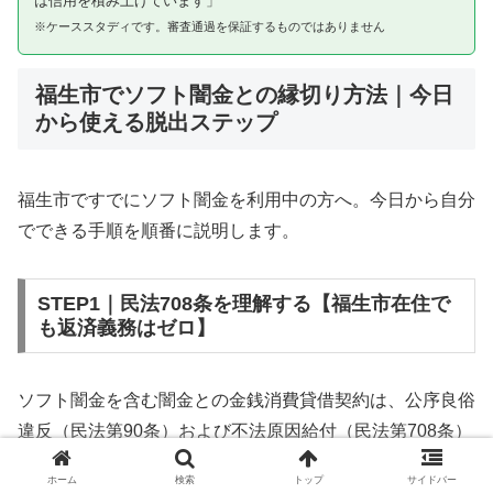
は信用を積み上げています」
※ケーススタディです。審査通過を保証するものではありません
福生市でソフト闇金との縁切り方法｜今日
から使える脱出ステップ
福生市ですでにソフト闇金を利用中の方へ。今日から自分
でできる手順を順番に説明します。
STEP1｜民法708条を理解する【福生市在住で
も返済義務はゼロ】
ソフト闇金を含む闇金との金銭消費貸借契約は、公序良俗
違反（民法第90条）および不法原因給付（民法第708条）
に該当するため、法的には無効です。福生市在住であって
ホーム
検索
トップ
サイドバー
も同様です。