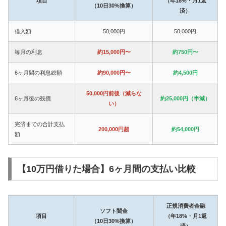
項目
（年18%・月1返
（10日30%換算）
済）
借入額
50,000円
50,000円
毎月の利息
約15,000円〜
約750円〜
6ヶ月間の利息総額
約90,000円〜
約4,500円
50,000円前後（減らな
6ヶ月後の残債
約25,000円（半減）
い）
完済までの合計支払
200,000円超
約54,000円
額
【10万円借りた場合】6ヶ月間の支払い比較
正規消費者金融
ソフト闇金
項目
（年18%・月1返
（10日30%換算）
済）