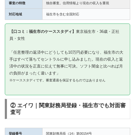
審査の特徴
独自審査。信用情報より現在の収入を重視
対応地域
福生市を含む全国対応
【口コミ：福生市のケーススタディ】
東京福生市・36歳・正社
員・女性
「任意整理の返済中にどうしても10万円必要になり、福生市の大
手はすべて落ちてセントラルに申し込みました。現在の収入と返
済中の状況を正直に伝えて無事に可決。ソフト闇金と比べれば月
の負担がまったく違います」
※ケーススタディです。審査通過を保証するものではありません
② エイワ｜関東財務局登録・福生市でも対面審
査可
登録番号
関東財務局長（14）第00154号