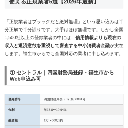
使える正規業者5選【2026年最新】
「正規業者はブラックだと絶対無理」という思い込みは半
分正解で半分誤りです。大手はほぼ無理です。しかし全国
1,500社以上の登録業者の中には、
信用情報よりも現在の
収入と返済意欲を重視して審査する中小消費者金融
が実在
します。福生市からでも全国対応の業者に申し込めます。
① セントラル｜四国財務局登録・福生市から
Web申込み可
登録番号
四国財務局長（8）第00091号
金利
年17.0〜19.94%
融資額
1万〜300万円