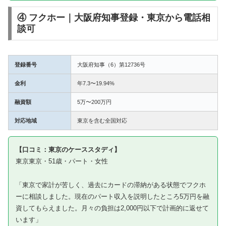
④ フクホー｜大阪府知事登録・東京から電話相
談可
登録番号
大阪府知事（6）第12736号
金利
年7.3〜19.94%
融資額
5万〜200万円
対応地域
東京を含む全国対応
【口コミ：東京のケーススタディ】
東京東京・51歳・パート・女性
「東京で家計が苦しく、過去にカードの滞納がある状態でフクホ
ーに相談しました。現在のパート収入を説明したところ5万円を融
資してもらえました。月々の負担は2,000円以下で計画的に返せて
います」