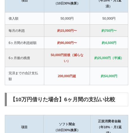
項目
（年18%・月1返
（10日30%換算）
済）
借入額
50,000円
50,000円
毎月の利息
約15,000円〜
約750円〜
6ヶ月間の利息総額
約90,000円〜
約4,500円
50,000円前後（減らな
6ヶ月後の残債
約25,000円（半減）
い）
完済までの合計支払
200,000円超
約54,000円
額
【10万円借りた場合】6ヶ月間の支払い比較
正規消費者金融
ソフト闇金
項目
（年18%・月1返
（10日30%換算）
済）