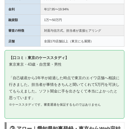
金利
年17.95〜19.94%
融資額
1万〜50万円
審査の特徴
対面与信方式。担当者が直接ヒアリング
店舗
全国170店舗以上（東京にも展開）
【口コミ：東京のケーススタディ】
東京東京・43歳・自営業・男性
「自己破産から1年半が経過した時点で東京のエイワ店舗へ相談に
行きました。担当者が事情をきちんと聞いてくれて5万円を可決し
てもらえました。ソフト闇金に手を出さなくて本当によかったと
思っています」
※ケーススタディです。審査通過を保証するものではありません
③ アロー｜愛知県知事登録・東京からWeb完結