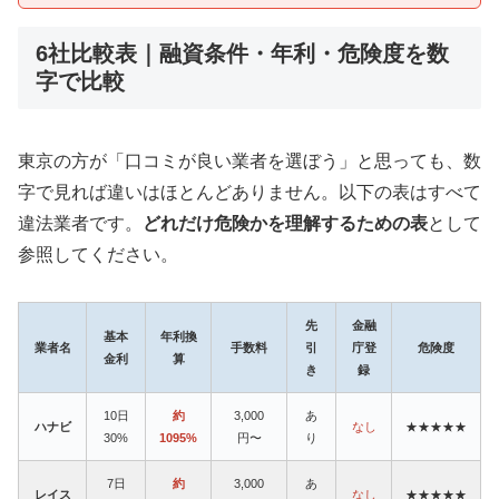
6社比較表｜融資条件・年利・危険度を数
字で比較
東京の方が「口コミが良い業者を選ぼう」と思っても、数
字で見れば違いはほとんどありません。以下の表はすべて
違法業者です。
どれだけ危険かを理解するための表
として
参照してください。
先
金融
基本
年利換
業者名
手数料
引
庁登
危険度
金利
算
き
録
10日
約
3,000
あ
ハナビ
なし
★★★★★
30%
1095%
円〜
り
7日
約
3,000
あ
レイス
なし
★★★★★