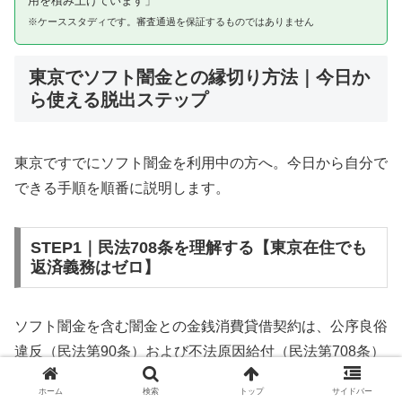
用を積み上げています」
※ケーススタディです。審査通過を保証するものではありません
東京でソフト闇金との縁切り方法｜今日か
ら使える脱出ステップ
東京ですでにソフト闇金を利用中の方へ。今日から自分で
できる手順を順番に説明します。
STEP1｜民法708条を理解する【東京在住でも
返済義務はゼロ】
ソフト闇金を含む闇金との金銭消費貸借契約は、公序良俗
違反（民法第90条）および不法原因給付（民法第708条）
に該当するため、法的には無効です。東京在住であっても
ホーム
検索
トップ
サイドバー
同様です。