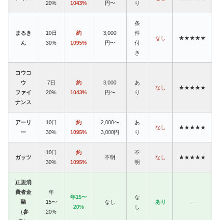
20%
1043%
円〜
り
条
まるき
10日
約
3,000
件
なし
★★★★★
ん
30%
1095%
円〜
付
き
コウコ
ウ
7日
約
3,000
あ
なし
★★★★★
ファイ
20%
1043%
円〜
り
ナンス
アーリ
10日
約
2,000〜
あ
なし
★★★★★
ー
30%
1095%
3,000円
り
10日
約
不
ガッツ
不明
なし
★★★★★
30%
1095%
明
正規消
費者金
年
年15〜
な
融
15〜
なし
あり
—
20%
し
（参
20%