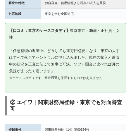
審査の特徴
独自審査。信用情報より現在の収入を重視
対応地域
東京を含む全国対応
【口コミ：東京のケーススタディ】
東京東京・36歳・正社員・女
性
「任意整理の返済中にどうしても10万円必要になり、東京の大手
はすべて落ちてセントラルに申し込みました。現在の収入と返済
中の状況を正直に伝えて無事に可決。ソフト闇金と比べれば月の
負担がまったく違います」
※ケーススタディです。審査通過を保証するものではありません
② エイワ｜関東財務局登録・東京でも対面審査
可
登録番号
関東財務局長（14）第00154号