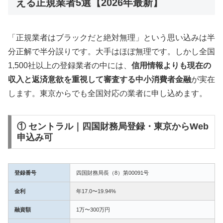
える正規業者5選【2026年最新】
「正規業者はブラックだと絶対無理」という思い込みは半
分正解で半分誤りです。大手はほぼ無理です。しかし全国
1,500社以上の登録業者の中には、
信用情報よりも現在の
収入と返済意欲を重視して審査する中小消費者金融
が実在
します。東京からでも全国対応の業者に申し込めます。
① セントラル｜四国財務局登録・東京からWeb
申込み可
登録番号
四国財務局長（8）第00091号
金利
年17.0〜19.94%
融資額
1万〜300万円