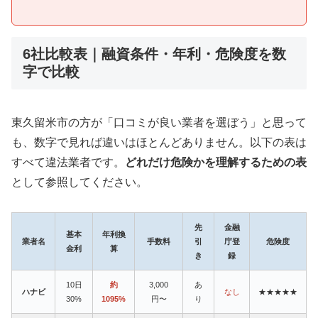
6社比較表｜融資条件・年利・危険度を数
字で比較
東久留米市の方が「口コミが良い業者を選ぼう」と思って
も、数字で見れば違いはほとんどありません。以下の表は
すべて違法業者です。
どれだけ危険かを理解するための表
として参照してください。
先
金融
基本
年利換
業者名
手数料
引
庁登
危険度
金利
算
き
録
10日
約
3,000
あ
ハナビ
なし
★★★★★
30%
1095%
円〜
り