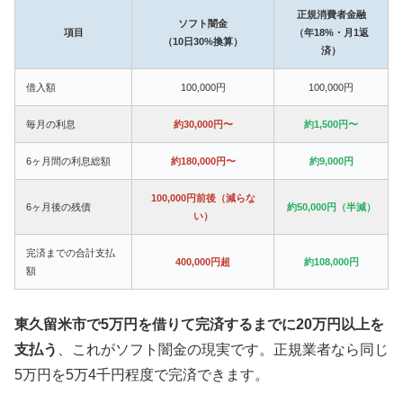
正規消費者金融
ソフト闇金
項目
（年18%・月1返
（10日30%換算）
済）
借入額
100,000円
100,000円
毎月の利息
約30,000円〜
約1,500円〜
6ヶ月間の利息総額
約180,000円〜
約9,000円
100,000円前後（減らな
6ヶ月後の残債
約50,000円（半減）
い）
完済までの合計支払
400,000円超
約108,000円
額
東久留米市で5万円を借りて完済するまでに20万円以上を
支払う
、これがソフト闇金の現実です。正規業者なら同じ
5万円を5万4千円程度で完済できます。