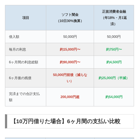
正規消費者金融
ソフト闇金
項目
（年18%・月1返
（10日30%換算）
済）
借入額
50,000円
50,000円
毎月の利息
約15,000円〜
約750円〜
6ヶ月間の利息総額
約90,000円〜
約4,500円
50,000円前後（減らな
6ヶ月後の残債
約25,000円（半減）
い）
完済までの合計支払
200,000円超
約54,000円
額
【10万円借りた場合】6ヶ月間の支払い比較