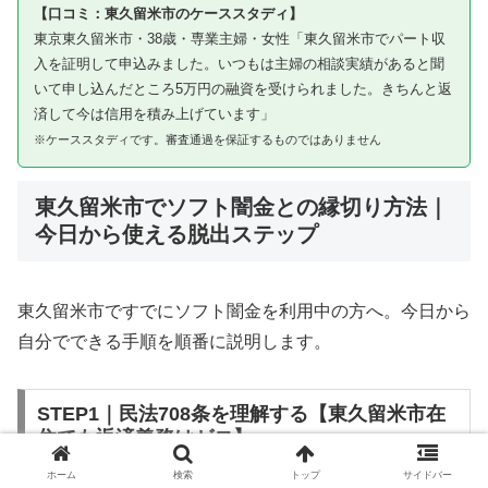
【口コミ：東久留米市のケーススタディ】
東京東久留米市・38歳・専業主婦・女性「東久留米市でパート収
入を証明して申込みました。いつもは主婦の相談実績があると聞
いて申し込んだところ5万円の融資を受けられました。きちんと返
済して今は信用を積み上げています」
※ケーススタディです。審査通過を保証するものではありません
東久留米市でソフト闇金との縁切り方法｜
今日から使える脱出ステップ
東久留米市ですでにソフト闇金を利用中の方へ。今日から
自分でできる手順を順番に説明します。
STEP1｜民法708条を理解する【東久留米市在
住でも返済義務はゼロ】
ホーム
検索
トップ
サイドバー