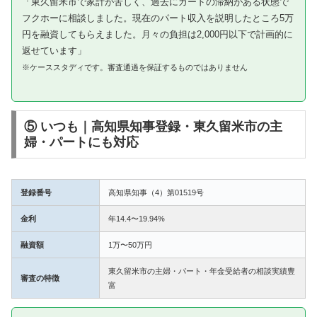
「東久留米市で家計が苦しく、過去にカードの滞納がある状態で
フクホーに相談しました。現在のパート収入を説明したところ5万
円を融資してもらえました。月々の負担は2,000円以下で計画的に
返せています」
※ケーススタディです。審査通過を保証するものではありません
⑤ いつも｜高知県知事登録・東久留米市の主
婦・パートにも対応
登録番号
高知県知事（4）第01519号
金利
年14.4〜19.94%
融資額
1万〜50万円
東久留米市の主婦・パート・年金受給者の相談実績豊
審査の特徴
富