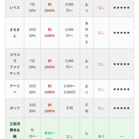
7日
約
3,000
あ
レイス
なし
★★★★★
20%
1043%
円〜
り
条
まるき
10日
約
3,000
件
なし
★★★★★
ん
30%
1095%
円〜
付
き
コウコ
ウ
7日
約
3,000
あ
なし
★★★★★
ファイ
20%
1043%
円〜
り
ナンス
アーリ
10日
約
2,000〜
あ
なし
★★★★★
ー
30%
1095%
3,000円
り
10日
約
不
ガッツ
不明
なし
★★★★★
30%
1095%
明
正規消
費者金
年
年15〜
な
融
15〜
なし
あり
—