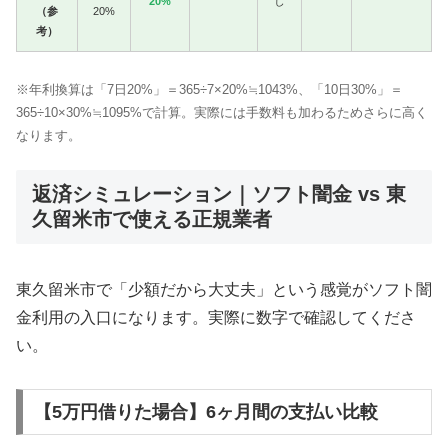
20%
し
（参
20%
考）
※年利換算は「7日20%」＝365÷7×20%≒1043%、「10日30%」＝
365÷10×30%≒1095%で計算。実際には手数料も加わるためさらに高く
なります。
返済シミュレーション｜ソフト闇金 vs 東
久留米市で使える正規業者
東久留米市で「少額だから大丈夫」という感覚がソフト闇
金利用の入口になります。実際に数字で確認してくださ
い。
【5万円借りた場合】6ヶ月間の支払い比較