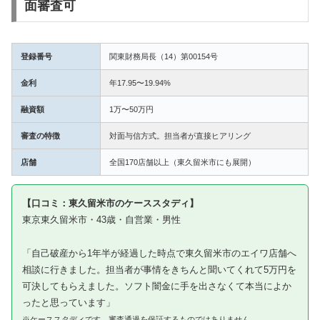
面審査可
登録番号
関東財務局長（14）第00154号
金利
年17.95〜19.94%
融資額
1万〜50万円
審査の特徴
対面与信方式。担当者が直接ヒアリング
店舗
全国170店舗以上（東久留米市にも展開）
【口コミ：東久留米市のケーススタディ】
東京東久留米市・43歳・自営業・男性
「自己破産から1年半が経過した時点で東久留米市のエイワ店舗へ
相談に行きました。担当者が事情をきちんと聞いてくれて5万円を
可決してもらえました。ソフト闇金に手を出さなくて本当によか
ったと思っています」
※ケーススタディです。審査通過を保証するものではありません