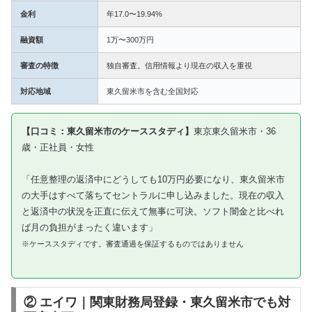
金利
年17.0〜19.94%
融資額
1万〜300万円
審査の特徴
独自審査。信用情報より現在の収入を重視
対応地域
東久留米市を含む全国対応
【口コミ：東久留米市のケーススタディ】
東京東久留米市・36
歳・正社員・女性
「任意整理の返済中にどうしても10万円必要になり、東久留米市
の大手はすべて落ちてセントラルに申し込みました。現在の収入
と返済中の状況を正直に伝えて無事に可決。ソフト闇金と比べれ
ば月の負担がまったく違います」
※ケーススタディです。審査通過を保証するものではありません
② エイワ｜関東財務局登録・東久留米市でも対