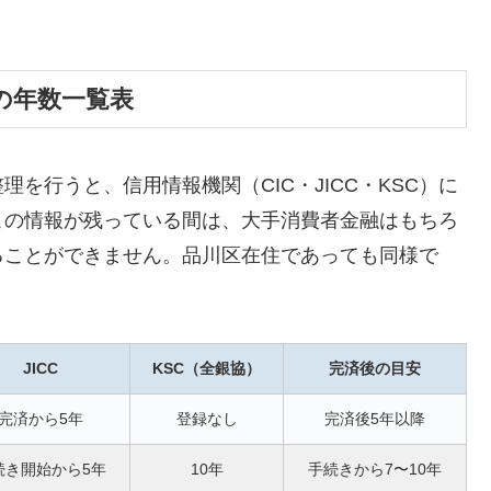
の年数一覧表
を行うと、信用情報機関（CIC・JICC・KSC）に
この情報が残っている間は、大手消費者金融はもちろ
ることができません。品川区在住であっても同様で
JICC
KSC（全銀協）
完済後の目安
完済から5年
登録なし
完済後5年以降
続き開始から5年
10年
手続きから7〜10年