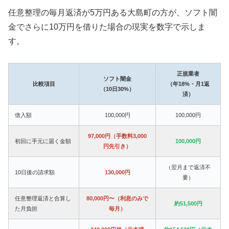
任意整理の毎月返済が5万円ある大島町の方が、ソフト闇
金でさらに10万円を借りた場合の現実を数字で示しま
す。
正規業者
ソフト闇金
比較項目
（年18%・月1返
（10日30%）
済）
借入額
100,000円
100,000円
97,000円（手数料3,000
初回に手元に届く金額
100,000円
円先引き）
（翌月まで返済不
10日後の請求額
130,000円
要）
任意整理返済と合算し
80,000円〜（利息のみで
約51,500円
た月負担
毎月）