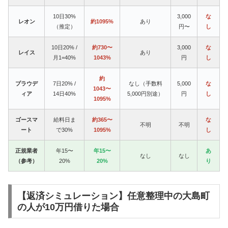
10日30%
3,000
な
レオン
約1095%
あり
（推定）
円〜
し
10日20% /
約730〜
3,000
な
レイス
あり
月1=40%
1043%
円
し
約
プラウデ
7日20% /
なし（手数料
5,000
な
1043〜
ィア
14日40%
5,000円別途）
円
し
1095%
ゴースマ
給料日ま
約365〜
な
不明
不明
ート
で30%
1095%
し
正規業者
年15〜
年15〜
あ
なし
なし
（参考）
20%
20%
り
【返済シミュレーション】任意整理中の大島町
の人が10万円借りた場合