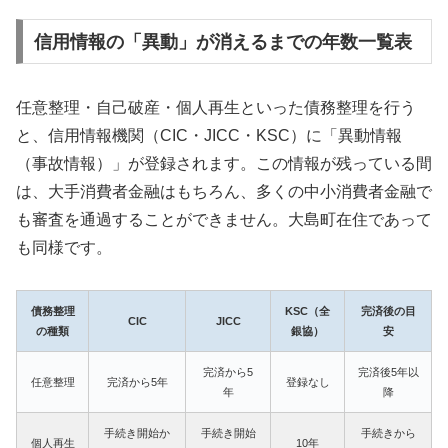
信用情報の「異動」が消えるまでの年数一覧表
任意整理・自己破産・個人再生といった債務整理を行う
と、信用情報機関（CIC・JICC・KSC）に「異動情報
（事故情報）」が登録されます。この情報が残っている間
は、大手消費者金融はもちろん、多くの中小消費者金融で
も審査を通過することができません。大島町在住であって
も同様です。
債務整理
KSC（全
完済後の目
CIC
JICC
の種類
銀協）
安
完済から5
完済後5年以
任意整理
完済から5年
登録なし
年
降
手続き開始か
手続き開始
手続きから
個人再生
10年