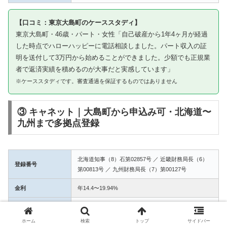
【口コミ：東京大島町のケーススタディ】
東京大島町・46歳・パート・女性「自己破産から1年4ヶ月が経過
した時点でハローハッピーに電話相談しました。パート収入の証
明を送付して3万円から始めることができました。少額でも正規業
者で返済実績を積めるのが大事だと実感しています」
※ケーススタディです。審査通過を保証するものではありません
③ キャネット｜大島町から申込み可・北海道〜
九州まで多拠点登録
北海道知事（8）石第02857号 ／ 近畿財務局長（6）
登録番号
第00813号 ／ 九州財務局長（7）第00127号
金利
年14.4〜19.94%
融資額
1万〜50万円
ホーム
検索
トップ
サイドバー
3拠点登録の信頼性。大島町からWEB完結で申込み可