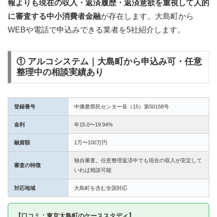
報よりも現在の収入・返済履歴・返済意欲を重視して人的
に審査する中小消費者金融
が存在します。大島町から
WEBや電話で申込みできる業者を5社紹介します。
① アルコシステム｜大島町から申込み可・任意
整理中の相談実績あり
登録番号
中播磨県民センター長（15）第50158号
金利
年15.0〜19.94%
融資額
1万〜100万円
独自審査。任意整理返済中でも現在の収入が安定して
審査の特徴
いれば相談可能
対応地域
大島町を含む全国対応
【口コミ：東京大島町のケーススタディ】