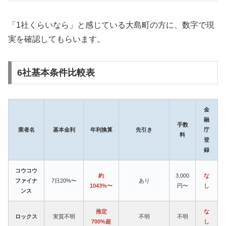
「1社くらいなら」と感じている大島町の方に、数字で現
実を確認してもらいます。
6社基本条件比較表
金
融
手数
業者名
基本金利
年利換算
先引き
庁
料
登
録
コウコウ
約
3,000
な
ファイナ
7日20%〜
あり
1043%〜
円〜
し
ンス
推定
な
ロックス
実質不明
不明
不明
700%超
し