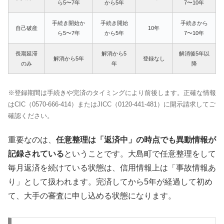
ら5〜7年
から5年
7〜10年
手続き開始か
手続き開始
手続きから
自己破産
10年
ら5〜7年
から5年
7〜10年
長期延滞
解消から5
解消後5年以
解消から5年
登録なし
のみ
年
降
※登録期間は手続きや完済のタイミングにより前後します。正確な情報
はCIC（0570-666-414）またはJICC（0120-441-481）に開示請求してご
確認ください。
重要なのは、
任意整理は「返済中」の時点でも異動情報が
記録されている
ということです。大島町で任意整理をして
毎月返済を続けている状態は、信用情報上は「事故情報あ
り」として扱われます。完済してから5年が経過して初め
て、大手の審査に申し込める状態になります。