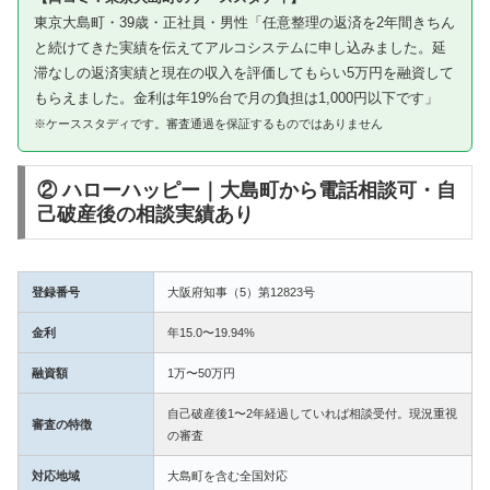
東京大島町・39歳・正社員・男性「任意整理の返済を2年間きちん
と続けてきた実績を伝えてアルコシステムに申し込みました。延
滞なしの返済実績と現在の収入を評価してもらい5万円を融資して
もらえました。金利は年19%台で月の負担は1,000円以下です」
※ケーススタディです。審査通過を保証するものではありません
② ハローハッピー｜大島町から電話相談可・自
己破産後の相談実績あり
登録番号
大阪府知事（5）第12823号
金利
年15.0〜19.94%
融資額
1万〜50万円
自己破産後1〜2年経過していれば相談受付。現況重視
審査の特徴
の審査
対応地域
大島町を含む全国対応