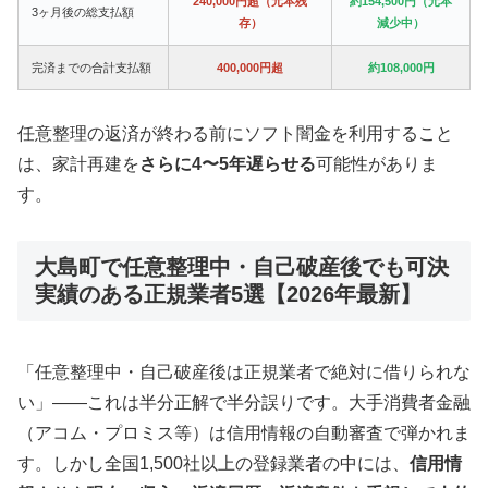
240,000円超（元本残
約154,500円（元本
3ヶ月後の総支払額
存）
減少中）
完済までの合計支払額
400,000円超
約108,000円
任意整理の返済が終わる前にソフト闇金を利用すること
は、家計再建を
さらに4〜5年遅らせる
可能性がありま
す。
大島町で任意整理中・自己破産後でも可決
実績のある正規業者5選【2026年最新】
「任意整理中・自己破産後は正規業者で絶対に借りられな
い」——これは半分正解で半分誤りです。大手消費者金融
（アコム・プロミス等）は信用情報の自動審査で弾かれま
す。しかし全国1,500社以上の登録業者の中には、
信用情