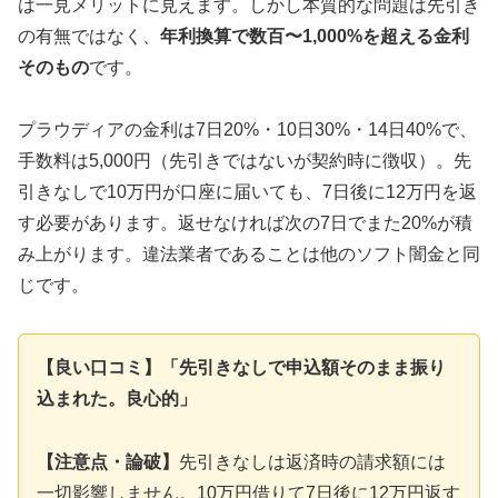
は一見メリットに見えます。しかし本質的な問題は先引き
の有無ではなく、
年利換算で数百〜1,000%を超える金利
そのもの
です。
プラウディアの金利は7日20%・10日30%・14日40%で、
手数料は5,000円（先引きではないが契約時に徴収）。先
引きなしで10万円が口座に届いても、7日後に12万円を返
す必要があります。返せなければ次の7日でまた20%が積
み上がります。違法業者であることは他のソフト闇金と同
じです。
【良い口コミ】「先引きなしで申込額そのまま振り
込まれた。良心的」
【注意点・論破】
先引きなしは返済時の請求額には
一切影響しません。10万円借りて7日後に12万円返す