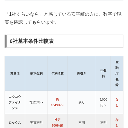
「1社くらいなら」と感じている安平町の方に、数字で現
実を確認してもらいます。
6社基本条件比較表
金
融
手数
業者名
基本金利
年利換算
先引き
庁
料
登
録
コウコウ
約
3,000
な
ファイナ
7日20%〜
あり
1043%〜
円〜
し
ンス
推定
な
ロックス
実質不明
不明
不明
700%超
し