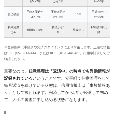
ら5〜7年
から5年
7〜10年
手続き開始か
手続き開始
手続きから
自己破産
10年
ら5〜7年
から5年
7〜10年
長期延滞
解消から5
解消後5年以
解消から5年
登録なし
のみ
年
降
※登録期間は手続きや完済のタイミングにより前後します。正確な情報
はCIC（0570-666-414）またはJICC（0120-441-481）に開示請求してご
確認ください。
重要なのは、
任意整理は「返済中」の時点でも異動情報が
記録されている
ということです。安平町で任意整理をして
毎月返済を続けている状態は、信用情報上は「事故情報あ
り」として扱われます。完済してから5年が経過して初め
て、大手の審査に申し込める状態になります。