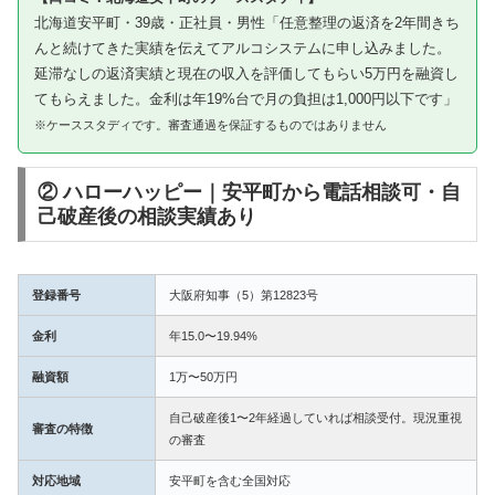
北海道安平町・39歳・正社員・男性「任意整理の返済を2年間きち
んと続けてきた実績を伝えてアルコシステムに申し込みました。
延滞なしの返済実績と現在の収入を評価してもらい5万円を融資し
てもらえました。金利は年19%台で月の負担は1,000円以下です」
※ケーススタディです。審査通過を保証するものではありません
② ハローハッピー｜安平町から電話相談可・自
己破産後の相談実績あり
登録番号
大阪府知事（5）第12823号
金利
年15.0〜19.94%
融資額
1万〜50万円
自己破産後1〜2年経過していれば相談受付。現況重視
審査の特徴
の審査
対応地域
安平町を含む全国対応