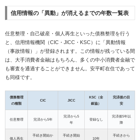
信用情報の「異動」が消えるまでの年数一覧表
任意整理・自己破産・個人再生といった債務整理を行う
と、信用情報機関（CIC・JICC・KSC）に「異動情報
（事故情報）」が登録されます。この情報が残っている間
は、大手消費者金融はもちろん、多くの中小消費者金融で
も審査を通過することができません。安平町在住であって
も同様です。
債務整理
KSC（全
完済後の目
CIC
JICC
の種類
銀協）
安
完済から5
完済後5年以
任意整理
完済から5年
登録なし
年
降
手続き開始か
手続き開始
手続きから
個人再生
10年