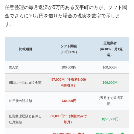
任意整理の毎月返済が5万円ある安平町の方が、ソフト闇
金でさらに10万円を借りた場合の現実を数字で示しま
す。
正規業者
ソフト闇金
比較項目
（年18%・月1返
（10日30%）
済）
借入額
100,000円
100,000円
97,000円（手数料3,000
初回に手元に届く金額
100,000円
円先引き）
（翌月まで返済不
10日後の請求額
130,000円
要）
任意整理返済と合算し
80,000円〜（利息のみで
約51,500円
た月負担
毎月）