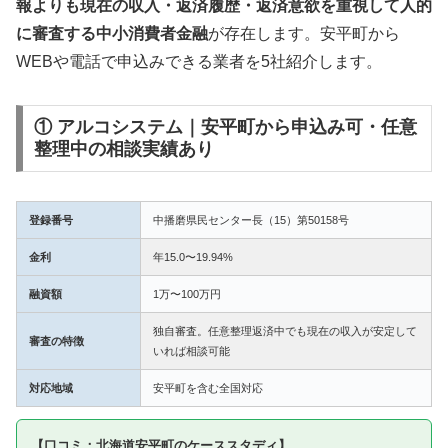
報よりも現在の収入・返済履歴・返済意欲を重視して人的
に審査する中小消費者金融
が存在します。安平町から
WEBや電話で申込みできる業者を5社紹介します。
① アルコシステム｜安平町から申込み可・任意
整理中の相談実績あり
登録番号
中播磨県民センター長（15）第50158号
金利
年15.0〜19.94%
融資額
1万〜100万円
独自審査。任意整理返済中でも現在の収入が安定して
審査の特徴
いれば相談可能
対応地域
安平町を含む全国対応
【口コミ：北海道安平町のケーススタディ】