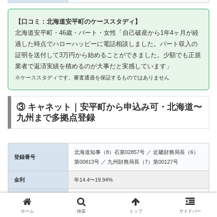
【口コミ：北海道安平町のケーススタディ】
北海道安平町・46歳・パート・女性「自己破産から1年4ヶ月が経
過した時点でハローハッピーに電話相談しました。パート収入の
証明を送付して3万円から始めることができました。少額でも正規
業者で返済実績を積めるのが大事だと実感しています」
※ケーススタディです。審査通過を保証するものではありません
③ キャネット｜安平町から申込み可・北海道〜
九州まで多拠点登録
北海道知事（8）石第02857号 ／ 近畿財務局長（6）
登録番号
第00813号 ／ 九州財務局長（7）第00127号
金利
年14.4〜19.94%
融資額
1万〜50万円
ホーム
検索
トップ
サイドバー
3拠点登録の信頼性。安平町からWEB完結で申込み可