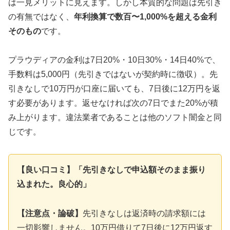
は一見メリットに見えます。しかし本質的な問題は先引き
の有無ではなく、
年利換算で数百〜1,000%を超える金利
そのもの
です。
プラウディアの金利は7日20%・10日30%・14日40%で、
手数料は5,000円（先引きではないが契約時に徴収）。先
引きなしで10万円が口座に届いても、7日後に12万円を返
す必要があります。返せなければ次の7日でまた20%が積
み上がります。違法業者であることは他のソフト闇金と同
じです。
【良い口コミ】「先引きなしで申込額そのまま振り
込まれた。良心的」
【注意点・論破】
先引きなしは返済時の請求額には
一切影響しません。10万円借りて7日後に12万円返す