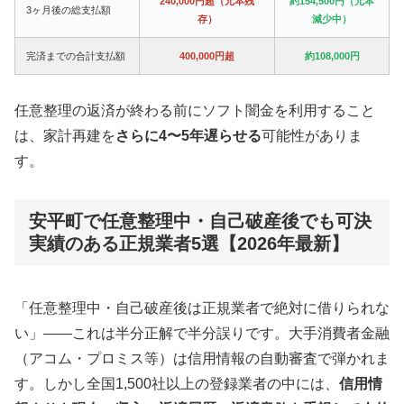
240,000円超（元本残
約154,500円（元本
3ヶ月後の総支払額
存）
減少中）
完済までの合計支払額
400,000円超
約108,000円
任意整理の返済が終わる前にソフト闇金を利用すること
は、家計再建を
さらに4〜5年遅らせる
可能性がありま
す。
安平町で任意整理中・自己破産後でも可決
実績のある正規業者5選【2026年最新】
「任意整理中・自己破産後は正規業者で絶対に借りられな
い」——これは半分正解で半分誤りです。大手消費者金融
（アコム・プロミス等）は信用情報の自動審査で弾かれま
す。しかし全国1,500社以上の登録業者の中には、
信用情