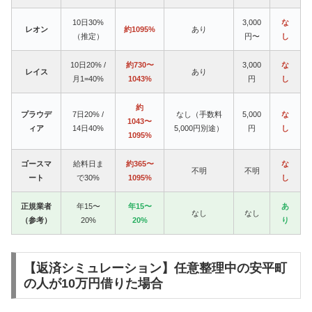
10日30%
3,000
な
レオン
約1095%
あり
（推定）
円〜
し
10日20% /
約730〜
3,000
な
レイス
あり
月1=40%
1043%
円
し
約
プラウデ
7日20% /
なし（手数料
5,000
な
1043〜
ィア
14日40%
5,000円別途）
円
し
1095%
ゴースマ
給料日ま
約365〜
な
不明
不明
ート
で30%
1095%
し
正規業者
年15〜
年15〜
あ
なし
なし
（参考）
20%
20%
り
【返済シミュレーション】任意整理中の安平町
の人が10万円借りた場合