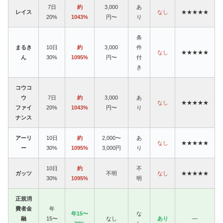
7日
約
3,000
あ
レイス
なし
★★★★★
20%
1043%
円〜
り
条
まるき
10日
約
3,000
件
なし
★★★★★
ん
30%
1095%
円〜
付
き
コウコ
ウ
7日
約
3,000
あ
なし
★★★★★
ファイ
20%
1043%
円〜
り
ナンス
アーリ
10日
約
2,000〜
あ
なし
★★★★★
ー
30%
1095%
3,000円
り
10日
約
不
ガッツ
不明
なし
★★★★★
30%
1095%
明
正規消
費者金
年
年15〜
な
融
15〜
なし
あり
—