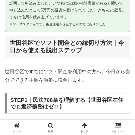
証明して申込みました。いつもは主婦の相談実績があると聞いて
申し込んだところ5万円の融資を受けられました。きちんと返済し
て今は信用を積み上げています」
※ケーススタディです。審査通過を保証するものではありません
世田谷区でソフト闇金との縁切り方法｜今
日から使える脱出ステップ
世田谷区ですでにソフト闇金を利用中の方へ。今日から自
分でできる手順を順番に説明します。
STEP1｜民法708条を理解する【世田谷区在住
でも返済義務はゼロ】
ソフト闇金を含む闇金との金銭消費貸借契約は、公序良俗
ホーム
検索
トップ
サイドバー
違反（民法第90条）および不法原因給付（民法第708条）