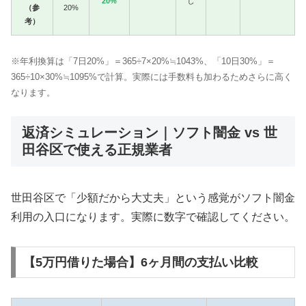
20%
し
（参
20%
考）
※年利換算は「7日20%」＝365÷7×20%≒1043%、「10日30%」＝
365÷10×30%≒1095%で計算。実際には手数料も加わるためさらに高く
なります。
返済シミュレーション｜ソフト闇金 vs 世
田谷区で使える正規業者
世田谷区で「少額だから大丈夫」という感覚がソフト闇金
利用の入口になります。実際に数字で確認してください。
【5万円借りた場合】6ヶ月間の支払い比較