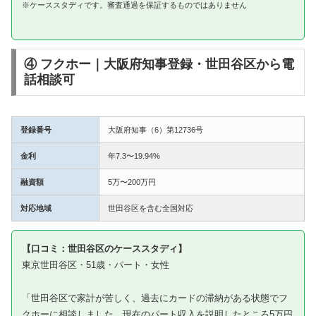
※ケーススタディです。審査通過を保証するものではありません
④ フクホー｜大阪府知事登録・世田谷区から電
話相談可
登録番号
大阪府知事（6）第12736号
金利
年7.3〜19.94%
融資額
5万〜200万円
対応地域
世田谷区を含む全国対応
【口コミ：世田谷区のケーススタディ】
東京世田谷区・51歳・パート・女性
「世田谷区で家計が苦しく、過去にカードの滞納がある状態でフ
クホーに相談しました。現在のパート収入を説明したところ5万円