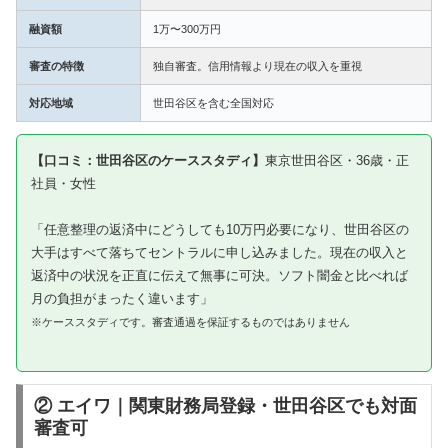
融資額
1万〜300万円
審査の特徴
独自審査。信用情報より現在の収入を重視
対応地域
世田谷区を含む全国対応
【口コミ：世田谷区のケーススタディ】
東京世田谷区・36歳・正
社員・女性
「任意整理の返済中にどうしても10万円必要になり、世田谷区の
大手はすべて落ちてセントラルに申し込みました。現在の収入と
返済中の状況を正直に伝えて無事に可決。ソフト闇金と比べれば
月の負担がまったく違います」
※ケーススタディです。審査通過を保証するものではありません
② エイワ｜関東財務局登録・世田谷区でも対面
審査可