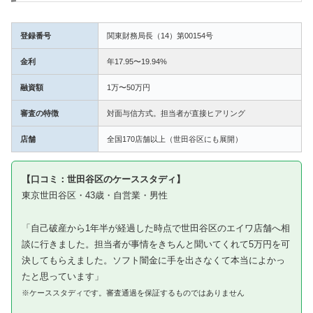
登録番号
関東財務局長（14）第00154号
金利
年17.95〜19.94%
融資額
1万〜50万円
審査の特徴
対面与信方式。担当者が直接ヒアリング
店舗
全国170店舗以上（世田谷区にも展開）
【口コミ：世田谷区のケーススタディ】
東京世田谷区・43歳・自営業・男性
「自己破産から1年半が経過した時点で世田谷区のエイワ店舗へ相
談に行きました。担当者が事情をきちんと聞いてくれて5万円を可
決してもらえました。ソフト闇金に手を出さなくて本当によかっ
たと思っています」
※ケーススタディです。審査通過を保証するものではありません