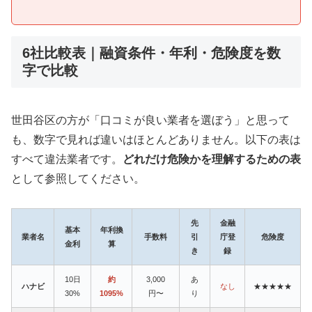
6社比較表｜融資条件・年利・危険度を数
字で比較
世田谷区の方が「口コミが良い業者を選ぼう」と思って
も、数字で見れば違いはほとんどありません。以下の表は
すべて違法業者です。
どれだけ危険かを理解するための表
として参照してください。
先
金融
基本
年利換
業者名
手数料
引
庁登
危険度
金利
算
き
録
10日
約
3,000
あ
ハナビ
なし
★★★★★
30%
1095%
円〜
り