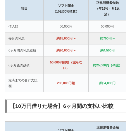
正規消費者金融
ソフト闇金
項目
（年18%・月1返
（10日30%換算）
済）
借入額
50,000円
50,000円
毎月の利息
約15,000円〜
約750円〜
6ヶ月間の利息総額
約90,000円〜
約4,500円
50,000円前後（減らな
6ヶ月後の残債
約25,000円（半減）
い）
完済までの合計支払
200,000円超
約54,000円
額
【10万円借りた場合】6ヶ月間の支払い比較
正規消費者金融
ソフト闇金