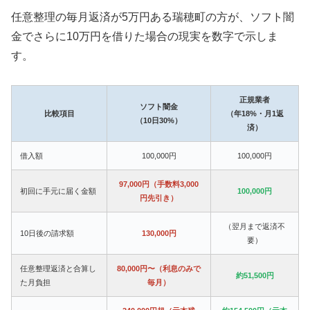
任意整理の毎月返済が5万円ある瑞穂町の方が、ソフト闇
金でさらに10万円を借りた場合の現実を数字で示しま
す。
正規業者
ソフト闇金
比較項目
（年18%・月1返
（10日30%）
済）
借入額
100,000円
100,000円
97,000円（手数料3,000
初回に手元に届く金額
100,000円
円先引き）
（翌月まで返済不
10日後の請求額
130,000円
要）
任意整理返済と合算し
80,000円〜（利息のみで
約51,500円
た月負担
毎月）