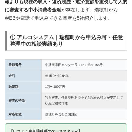
報よりも現在の収入・返済履歴・返済意欲を重視して人的
に審査する中小消費者金融
が存在します。瑞穂町から
WEBや電話で申込みできる業者を5社紹介します。
① アルコシステム｜瑞穂町から申込み可・任意
整理中の相談実績あり
登録番号
中播磨県民センター長（15）第50158号
金利
年15.0〜19.94%
融資額
1万〜100万円
独自審査。任意整理返済中でも現在の収入が安定して
審査の特徴
いれば相談可能
対応地域
瑞穂町を含む全国対応
【口コミ：東京瑞穂町のケーススタディ】