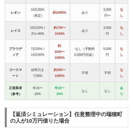
10日30%
3,000
な
レオン
約1095%
あり
（推定）
円〜
し
10日20% /
約730〜
3,000
な
レイス
あり
月1=40%
1043%
円
し
約
プラウデ
7日20% /
なし（手数料
5,000
な
1043〜
ィア
14日40%
5,000円別途）
円
し
1095%
ゴースマ
給料日ま
約365〜
な
不明
不明
ート
で30%
1095%
し
正規業者
年15〜
年15〜
あ
なし
なし
（参考）
20%
20%
り
【返済シミュレーション】任意整理中の瑞穂町
の人が10万円借りた場合