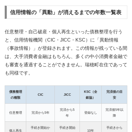
信用情報の「異動」が消えるまでの年数一覧表
任意整理・自己破産・個人再生といった債務整理を行う
と、信用情報機関（CIC・JICC・KSC）に「異動情報
（事故情報）」が登録されます。この情報が残っている間
は、大手消費者金融はもちろん、多くの中小消費者金融で
も審査を通過することができません。瑞穂町在住であって
も同様です。
債務整理
KSC（全
完済後の目
CIC
JICC
の種類
銀協）
安
完済から5
完済後5年以
任意整理
完済から5年
登録なし
年
降
手続き開始か
手続き開始
手続きから
個人再生
10年