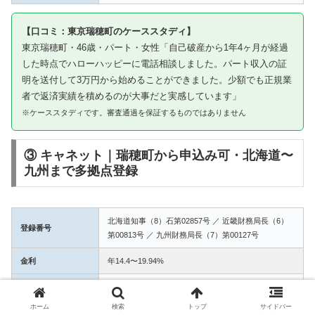
【口コミ：東京瑞穂町のケーススタディ】
東京瑞穂町・46歳・パート・女性「自己破産から1年4ヶ月が経過
した時点でハローハッピーに電話相談しました。パート収入の証
明を送付して3万円から始めることができました。少額でも正規業
者で返済実績を積めるのが大事だと実感しています」
※ケーススタディです。審査通過を保証するものではありません
③ キャネット｜瑞穂町から申込み可・北海道〜
九州まで多拠点登録
北海道知事（8）石第02857号 ／ 近畿財務局長（6）
登録番号
第00813号 ／ 九州財務局長（7）第00127号
金利
年14.4〜19.94%
融資額
1万〜50万円
ホーム
検索
トップ
サイドバー
3拠点登録の信頼性。瑞穂町からWEB完結で申込み可