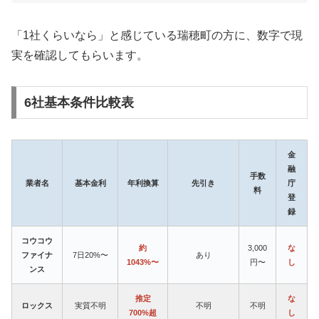
「1社くらいなら」と感じている瑞穂町の方に、数字で現
実を確認してもらいます。
6社基本条件比較表
金
融
手数
業者名
基本金利
年利換算
先引き
庁
料
登
録
コウコウ
約
3,000
な
ファイナ
7日20%〜
あり
1043%〜
円〜
し
ンス
推定
な
ロックス
実質不明
不明
不明
700%超
し