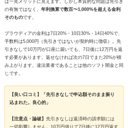
は一見メリットに見えます。しかし本質的な問題は先引き
の有無ではなく、
年利換算で数百〜1,000%を超える金利
そのもの
です。
プラウディアの金利は7日20%・10日30%・14日40%で、
手数料は5,000円（先引きではないが契約時に徴収）。先
引きなしで10万円が口座に届いても、7日後に12万円を返
す必要があります。返せなければ次の7日でまた20%が積
み上がります。違法業者であることは他のソフト闇金と同
じです。
【良い口コミ】「先引きなしで申込額そのまま振り
込まれた。良心的」
【注意点・論破】
先引きなしは返済時の請求額には
一切影響しません。10万円借りて7日後に12万円返す