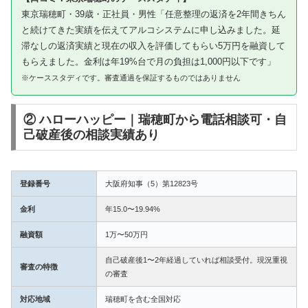
東京瑞穂町・39歳・正社員・男性「任意整理の返済を2年間きちん
と続けてきた実績を伝えてアルコシステムに申し込みました。延
滞なしの返済実績と現在の収入を評価してもらい5万円を融資して
もらえました。金利は年19%台で月の負担は1,000円以下です」
※ケーススタディです。審査通過を保証するものではありません
② ハローハッピー｜瑞穂町から電話相談可・自
己破産後の相談実績あり
登録番号
大阪府知事（5）第12823号
金利
年15.0〜19.94%
融資額
1万〜50万円
自己破産後1〜2年経過していれば相談受付。現況重視
審査の特徴
の審査
対応地域
瑞穂町を含む全国対応