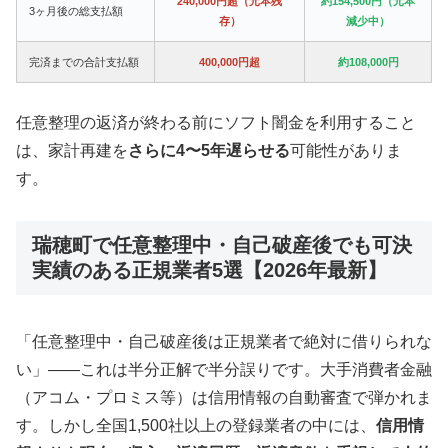
240,000円超（元本残
約154,500円（元本
3ヶ月後の総支払額
存）
減少中）
完済までの合計支払額
400,000円超
約108,000円
任意整理の返済が終わる前にソフト闇金を利用すること
は、家計再建を
さらに4〜5年遅らせる
可能性がありま
す。
瑞穂町で任意整理中・自己破産後でも可決
実績のある正規業者5選【2026年最新】
「任意整理中・自己破産後は正規業者で絶対に借りられな
い」——これは半分正解で半分誤りです。大手消費者金融
（アコム・プロミス等）は信用情報の自動審査で弾かれま
す。しかし全国1,500社以上の登録業者の中には、
信用情