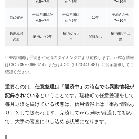
ら5〜7年
から5年
7〜10年
手続き開始か
手続き開始
手続きから
自己破産
10年
ら5〜7年
から5年
7〜10年
長期延滞
解消から5
解消後5年以
解消から5年
登録なし
のみ
年
降
※登録期間は手続きや完済のタイミングにより前後します。正確な情報
はCIC（0570-666-414）またはJICC（0120-441-481）に開示請求してご
確認ください。
重要なのは、
任意整理は「返済中」の時点でも異動情報が
記録されている
ということです。瑞穂町で任意整理をして
毎月返済を続けている状態は、信用情報上は「事故情報あ
り」として扱われます。完済してから5年が経過して初め
て、大手の審査に申し込める状態になります。