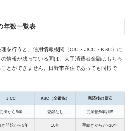
の年数一覧表
を行うと、信用情報機関（CIC・JICC・KSC）に
この情報が残っている間は、大手消費者金融はもちろ
ることができません。日野市在住であっても同様で
JICC
KSC（全銀協）
完済後の目安
完済から5年
登録なし
完済後5年以降
続き開始から5年
10年
手続きから7〜10年