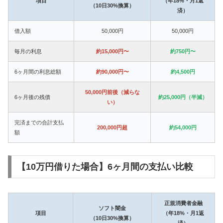
項目
（年18%・月1返
（10日30%換算）
済）
借入額
50,000円
50,000円
毎月の利息
約15,000円〜
約750円〜
6ヶ月間の利息総額
約90,000円〜
約4,500円
50,000円前後（減らな
6ヶ月後の残債
約25,000円（半減）
い）
完済までの合計支払
200,000円超
約54,000円
額
【10万円借りた場合】6ヶ月間の支払い比較
正規消費者金融
ソフト闇金
項目
（年18%・月1返
（10日30%換算）
済）