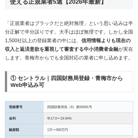
使える正規業者5選【2026年最新】
「正規業者はブラックだと絶対無理」という思い込みは半
分正解で半分誤りです。大手はほぼ無理です。しかし全国
1,500社以上の登録業者の中には、
信用情報よりも現在の
収入と返済意欲を重視して審査する中小消費者金融
が実在
します。青梅市からでも全国対応の業者に申し込めます。
① セントラル｜四国財務局登録・青梅市から
Web申込み可
登録番号
四国財務局長（8）第00091号
金利
年17.0〜19.94%
融資額
1万〜300万円