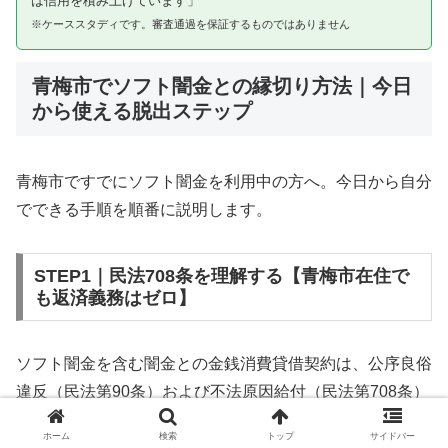
は信用を積み上げています」
※ケーススタディです。審査通過を保証するものではありません
青梅市でソフト闇金との縁切り方法｜今日
から使える脱出ステップ
青梅市ですでにソフト闇金を利用中の方へ。今日から自分
でできる手順を順番に説明します。
STEP1｜民法708条を理解する【青梅市在住で
も返済義務はゼロ】
ソフト闇金を含む闇金との金銭消費貸借契約は、公序良俗
違反（民法第90条）および不法原因給付（民法第708条）
に該当するため、法的には無効です。青梅市在住であって
ホーム
検索
トップ
サイドバー
も同様です。