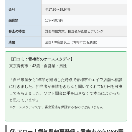
金利
年17.95〜19.94%
融資額
1万〜50万円
審査の特徴
対面与信方式。担当者が直接ヒアリング
店舗
全国170店舗以上（青梅市にも展開）
【口コミ：青梅市のケーススタディ】
東京青梅市・43歳・自営業・男性
「自己破産から1年半が経過した時点で青梅市のエイワ店舗へ相談
に行きました。担当者が事情をきちんと聞いてくれて5万円を可決
してもらえました。ソフト闇金に手を出さなくて本当によかった
と思っています」
※ケーススタディです。審査通過を保証するものではありません
③ アロー｜愛知県知事登録・青梅市からWeb完