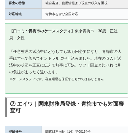
審査の特徴
独自審査。信用情報より現在の収入を重視
対応地域
青梅市を含む全国対応
【口コミ：青梅市のケーススタディ】
東京青梅市・36歳・正社
員・女性
「任意整理の返済中にどうしても10万円必要になり、青梅市の大
手はすべて落ちてセントラルに申し込みました。現在の収入と返
済中の状況を正直に伝えて無事に可決。ソフト闇金と比べれば月
の負担がまったく違います」
※ケーススタディです。審査通過を保証するものではありません
② エイワ｜関東財務局登録・青梅市でも対面審
査可
登録番号
関東財務局長（14）第00154号