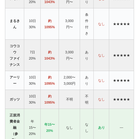
20%
1043%
円〜
り
条
まるき
10日
約
3,000
件
なし
★★★★★
ん
30%
1095%
円〜
付
き
コウコ
ウ
7日
約
3,000
あ
なし
★★★★★
ファイ
20%
1043%
円〜
り
ナンス
アーリ
10日
約
2,000〜
あ
なし
★★★★★
ー
30%
1095%
3,000円
り
10日
約
不
ガッツ
不明
なし
★★★★★
30%
1095%
明
正規消
費者金
年
年15〜
な
融
15〜
なし
あり
—
20%
し
（参
20%