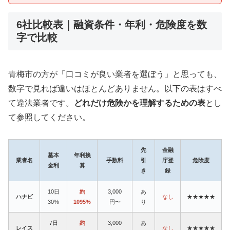
6社比較表｜融資条件・年利・危険度を数
字で比較
青梅市の方が「口コミが良い業者を選ぼう」と思っても、
数字で見れば違いはほとんどありません。以下の表はすべ
て違法業者です。
どれだけ危険かを理解するための表
とし
て参照してください。
先
金融
基本
年利換
業者名
手数料
引
庁登
危険度
金利
算
き
録
10日
約
3,000
あ
ハナビ
なし
★★★★★
30%
1095%
円〜
り
7日
約
3,000
あ
レイス
なし
★★★★★