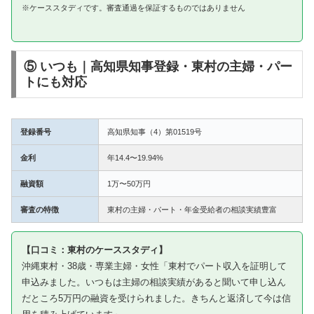
※ケーススタディです。審査通過を保証するものではありません
⑤ いつも｜高知県知事登録・東村の主婦・パー
トにも対応
登録番号
高知県知事（4）第01519号
金利
年14.4〜19.94%
融資額
1万〜50万円
審査の特徴
東村の主婦・パート・年金受給者の相談実績豊富
【口コミ：東村のケーススタディ】
沖縄東村・38歳・専業主婦・女性「東村でパート収入を証明して
申込みました。いつもは主婦の相談実績があると聞いて申し込ん
だところ5万円の融資を受けられました。きちんと返済して今は信