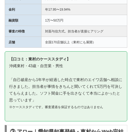
金利
年17.95〜19.94%
融資額
1万〜50万円
審査の特徴
対面与信方式。担当者が直接ヒアリング
店舗
全国170店舗以上（東村にも展開）
【口コミ：東村のケーススタディ】
沖縄東村・43歳・自営業・男性
「自己破産から1年半が経過した時点で東村のエイワ店舗へ相談に
行きました。担当者が事情をきちんと聞いてくれて5万円を可決し
てもらえました。ソフト闇金に手を出さなくて本当によかったと
思っています」
※ケーススタディです。審査通過を保証するものではありません
③ アロー｜愛知県知事登録・東村からWeb完結