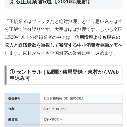
える正規業者5選【2026年最新】
「正規業者はブラックだと絶対無理」という思い込みは半
分正解で半分誤りです。大手はほぼ無理です。しかし全国
1,500社以上の登録業者の中には、
信用情報よりも現在の
収入と返済意欲を重視して審査する中小消費者金融
が実在
します。東村からでも全国対応の業者に申し込めます。
① セントラル｜四国財務局登録・東村からWeb
申込み可
登録番号
四国財務局長（8）第00091号
金利
年17.0〜19.94%
融資額
1万〜300万円