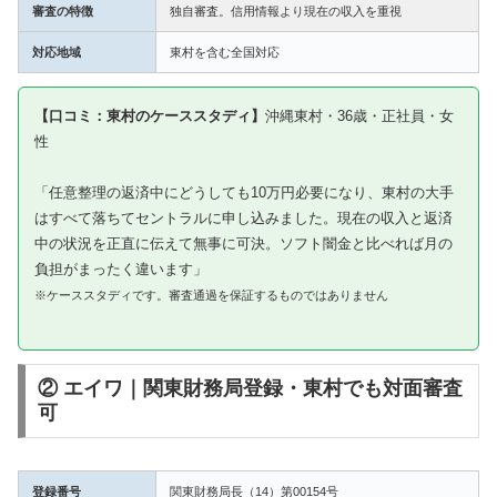
審査の特徴
独自審査。信用情報より現在の収入を重視
対応地域
東村を含む全国対応
【口コミ：東村のケーススタディ】
沖縄東村・36歳・正社員・女
性
「任意整理の返済中にどうしても10万円必要になり、東村の大手
はすべて落ちてセントラルに申し込みました。現在の収入と返済
中の状況を正直に伝えて無事に可決。ソフト闇金と比べれば月の
負担がまったく違います」
※ケーススタディです。審査通過を保証するものではありません
② エイワ｜関東財務局登録・東村でも対面審査
可
登録番号
関東財務局長（14）第00154号