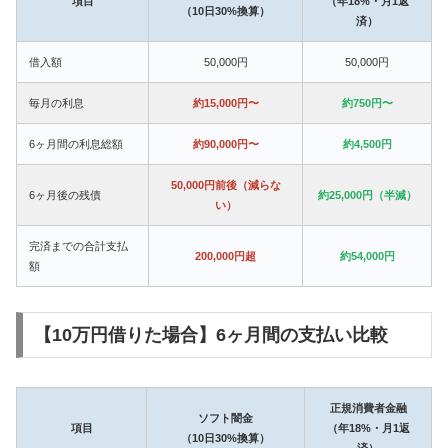
項目
（年18%・月1返
（10日30%換算）
済）
借入額
50,000円
50,000円
毎月の利息
約15,000円〜
約750円〜
6ヶ月間の利息総額
約90,000円〜
約4,500円
50,000円前後（減らな
6ヶ月後の残債
約25,000円（半減）
い）
完済までの合計支払
200,000円超
約54,000円
額
【10万円借りた場合】6ヶ月間の支払い比較
正規消費者金融
ソフト闇金
項目
（年18%・月1返
（10日30%換算）
済）