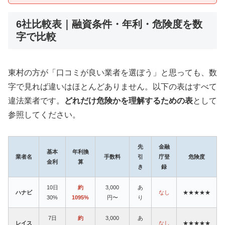
6社比較表｜融資条件・年利・危険度を数
字で比較
東村の方が「口コミが良い業者を選ぼう」と思っても、数
字で見れば違いはほとんどありません。以下の表はすべて
違法業者です。
どれだけ危険かを理解するための表
として
参照してください。
先
金融
基本
年利換
業者名
手数料
引
庁登
危険度
金利
算
き
録
10日
約
3,000
あ
ハナビ
なし
★★★★★
30%
1095%
円〜
り
7日
約
3,000
あ
レイス
なし
★★★★★