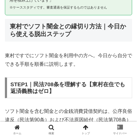
用を積み上げています」
※ケーススタディです。審査通過を保証するものではありません
東村でソフト闇金との縁切り方法｜今日か
ら使える脱出ステップ
東村ですでにソフト闇金を利用中の方へ。今日から自分で
できる手順を順番に説明します。
STEP1｜民法708条を理解する【東村在住でも
返済義務はゼロ】
ソフト闇金を含む闇金との金銭消費貸借契約は、公序良俗
違反（民法第90条）および不法原因給付（民法第708条）
に該当するため、法的には無効です。東村在住であっても
ホーム
検索
トップ
サイドバー
同様です。