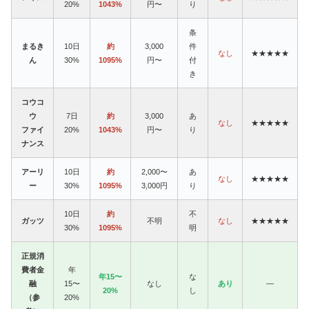
20%
1043%
円〜
り
条
まるき
10日
約
3,000
件
なし
★★★★★
ん
30%
1095%
円〜
付
き
コウコ
ウ
7日
約
3,000
あ
なし
★★★★★
ファイ
20%
1043%
円〜
り
ナンス
アーリ
10日
約
2,000〜
あ
なし
★★★★★
ー
30%
1095%
3,000円
り
10日
約
不
ガッツ
不明
なし
★★★★★
30%
1095%
明
正規消
費者金
年
年15〜
な
融
15〜
なし
あり
—
20%
し
（参
20%