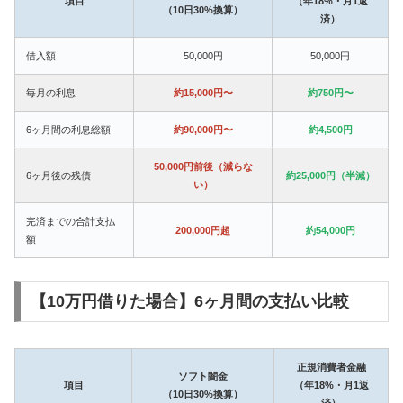
項目
（年18%・月1返
（10日30%換算）
済）
借入額
50,000円
50,000円
毎月の利息
約15,000円〜
約750円〜
6ヶ月間の利息総額
約90,000円〜
約4,500円
50,000円前後（減らな
6ヶ月後の残債
約25,000円（半減）
い）
完済までの合計支払
200,000円超
約54,000円
額
【10万円借りた場合】6ヶ月間の支払い比較
正規消費者金融
ソフト闇金
項目
（年18%・月1返
（10日30%換算）
済）