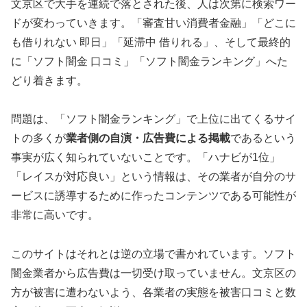
文京区で大手を連続で落とされた後、人は次第に検索ワー
ドが変わっていきます。「審査甘い消費者金融」「どこに
も借りれない 即日」「延滞中 借りれる」、そして最終的
に「ソフト闇金 口コミ」「ソフト闇金ランキング」へた
どり着きます。
問題は、「ソフト闇金ランキング」で上位に出てくるサイ
トの多くが
業者側の自演・広告費による掲載
であるという
事実が広く知られていないことです。「ハナビが1位」
「レイスが対応良い」という情報は、その業者が自分のサ
ービスに誘導するために作ったコンテンツである可能性が
非常に高いです。
このサイトはそれとは逆の立場で書かれています。ソフト
闇金業者から広告費は一切受け取っていません。文京区の
方が被害に遭わないよう、各業者の実態を被害口コミと数