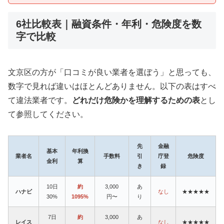
6社比較表｜融資条件・年利・危険度を数
字で比較
文京区の方が「口コミが良い業者を選ぼう」と思っても、
数字で見れば違いはほとんどありません。以下の表はすべ
て違法業者です。
どれだけ危険かを理解するための表
とし
て参照してください。
先
金融
基本
年利換
業者名
手数料
引
庁登
危険度
金利
算
き
録
10日
約
3,000
あ
ハナビ
なし
★★★★★
30%
1095%
円〜
り
7日
約
3,000
あ
レイス
なし
★★★★★