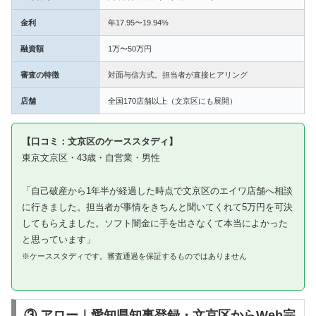
金利
年17.95〜19.94%
融資額
1万〜50万円
審査の特徴
対面与信方式。担当者が直接ヒアリング
店舗
全国170店舗以上（文京区にも展開）
【口コミ：文京区のケーススタディ】
東京文京区・43歳・自営業・男性
「自己破産から1年半が経過した時点で文京区のエイワ店舗へ相談
に行きました。担当者が事情をきちんと聞いてくれて5万円を可決
してもらえました。ソフト闇金に手を出さなくて本当によかった
と思っています」
※ケーススタディです。審査通過を保証するものではありません
③ アロー｜愛知県知事登録・文京区からWeb完