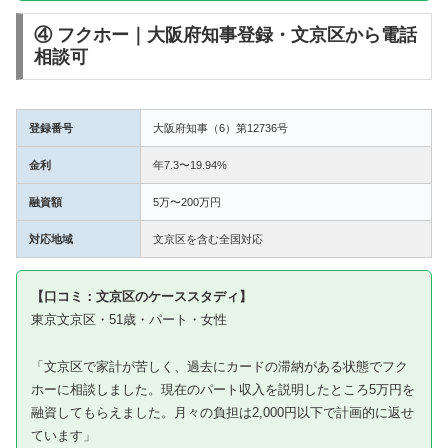
④ フクホー｜大阪府知事登録・文京区から電話
相談可
登録番号
大阪府知事（6）第12736号
金利
年7.3〜19.94%
融資額
5万〜200万円
対応地域
文京区を含む全国対応
【口コミ：文京区のケーススタディ】
東京文京区・51歳・パート・女性
「文京区で家計が苦しく、過去にカードの滞納がある状態でフク
ホーに相談しました。現在のパート収入を説明したところ5万円を
融資してもらえました。月々の負担は2,000円以下で計画的に返せ
ています」