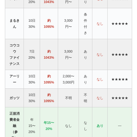
20%
1043%
円〜
り
条
まるき
10日
約
3,000
件
なし
★★★★★
ん
30%
1095%
円〜
付
き
コウコ
ウ
7日
約
3,000
あ
なし
★★★★★
ファイ
20%
1043%
円〜
り
ナンス
アーリ
10日
約
2,000〜
あ
なし
★★★★★
ー
30%
1095%
3,000円
り
10日
約
不
ガッツ
不明
なし
★★★★★
30%
1095%
明
正規消
費者金
年
年15〜
な
融
15〜
なし
あり
—
20%
し
（参
20%