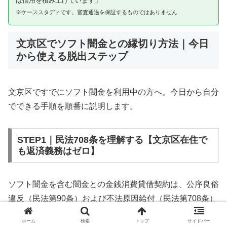
は信用を積み上げています」
※ケーススタディです。審査通過を保証するものではありません
文京区でソフト闇金との縁切り方法｜今日
から使える脱出ステップ
文京区ですでにソフト闇金を利用中の方へ。今日から自分
でできる手順を順番に説明します。
STEP1｜民法708条を理解する【文京区在住で
も返済義務はゼロ】
ソフト闇金を含む闇金との金銭消費貸借契約は、公序良俗
違反（民法第90条）および不法原因給付（民法第708条）
に該当するため、法的には無効です。文京区在住であって
ホーム
検索
トップ
サイドバー
も同様です。