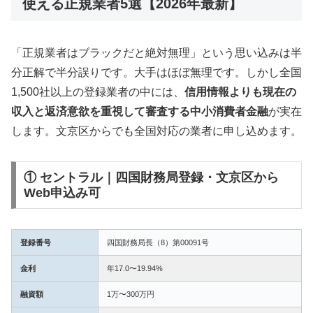
使える正規業者5選【2026年最新】
「正規業者はブラックだと絶対無理」という思い込みは半
分正解で半分誤りです。大手はほぼ無理です。しかし全国
1,500社以上の登録業者の中には、
信用情報よりも現在の
収入と返済意欲を重視して審査する中小消費者金融
が実在
します。文京区からでも全国対応の業者に申し込めます。
① セントラル｜四国財務局登録・文京区から
Web申込み可
登録番号
四国財務局長（8）第00091号
金利
年17.0〜19.94%
融資額
1万〜300万円