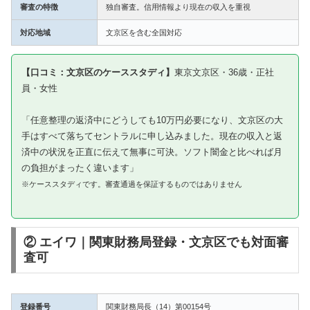
審査の特徴
独自審査。信用情報より現在の収入を重視
対応地域
文京区を含む全国対応
【口コミ：文京区のケーススタディ】
東京文京区・36歳・正社
員・女性
「任意整理の返済中にどうしても10万円必要になり、文京区の大
手はすべて落ちてセントラルに申し込みました。現在の収入と返
済中の状況を正直に伝えて無事に可決。ソフト闇金と比べれば月
の負担がまったく違います」
※ケーススタディです。審査通過を保証するものではありません
② エイワ｜関東財務局登録・文京区でも対面審
査可
登録番号
関東財務局長（14）第00154号