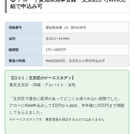
結で申込み可
登録番号
愛知県知事（6）第04195号
金利
年15.0〜19.94%
融資額
1万〜200万円
審査の特徴
Web完結対応。文京区から即日申込み可
【口コミ：文京区のケーススタディ】
東京文京区・29歳・アルバイト・女性
「文京区で過去に延滞があってどこにも借りれない状態でした。
アローにWeb申込みして3万円から始め、半年後に10万円まで増額
してもらえました」
※ケーススタディです。審査通過を保証するものではありません