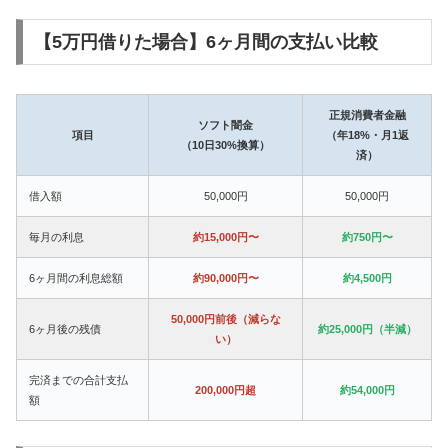
【5万円借りた場合】6ヶ月間の支払い比較
正規消費者金融
ソフト闇金
項目
（年18%・月1返
（10日30%換算）
済）
借入額
50,000円
50,000円
毎月の利息
約15,000円〜
約750円〜
6ヶ月間の利息総額
約90,000円〜
約4,500円
50,000円前後（減らな
6ヶ月後の残債
約25,000円（半減）
い）
完済までの合計支払
200,000円超
約54,000円
額