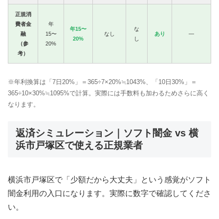
正規消
費者金
年
年15〜
な
融
15〜
なし
あり
—
20%
し
（参
20%
考）
※年利換算は「7日20%」＝365÷7×20%≒1043%、「10日30%」＝
365÷10×30%≒1095%で計算。実際には手数料も加わるためさらに高く
なります。
返済シミュレーション｜ソフト闇金 vs 横
浜市戸塚区で使える正規業者
横浜市戸塚区で「少額だから大丈夫」という感覚がソフト
闇金利用の入口になります。実際に数字で確認してくださ
い。