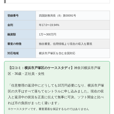
登録番号
四国財務局長（8）第00091号
金利
年17.0〜19.94%
融資額
1万〜300万円
審査の特徴
独自審査。信用情報より現在の収入を重視
対応地域
横浜市戸塚区を含む全国対応
【口コミ：横浜市戸塚区のケーススタディ】
神奈川横浜市戸塚
区・36歳・正社員・女性
「任意整理の返済中にどうしても10万円必要になり、横浜市戸塚
区の大手はすべて落ちてセントラルに申し込みました。現在の収
入と返済中の状況を正直に伝えて無事に可決。ソフト闇金と比べ
れば月の負担がまったく違います」
※ケーススタディです。審査通過を保証するものではありません