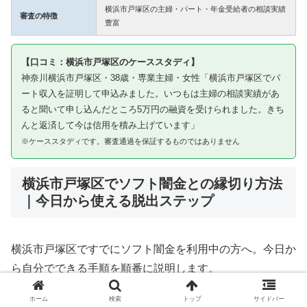
横浜市戸塚区の主婦・パート・年金受給者の相談実績
審査の特徴
豊富
【口コミ：横浜市戸塚区のケーススタディ】
神奈川横浜市戸塚区・38歳・専業主婦・女性「横浜市戸塚区でパ
ート収入を証明して申込みました。いつもは主婦の相談実績があ
ると聞いて申し込んだところ5万円の融資を受けられました。きち
んと返済して今は信用を積み上げています」
※ケーススタディです。審査通過を保証するものではありません
横浜市戸塚区でソフト闇金との縁切り方法
｜今日から使える脱出ステップ
横浜市戸塚区ですでにソフト闇金を利用中の方へ。今日か
ら自分でできる手順を順番に説明します。
ホーム
検索
トップ
サイドバー