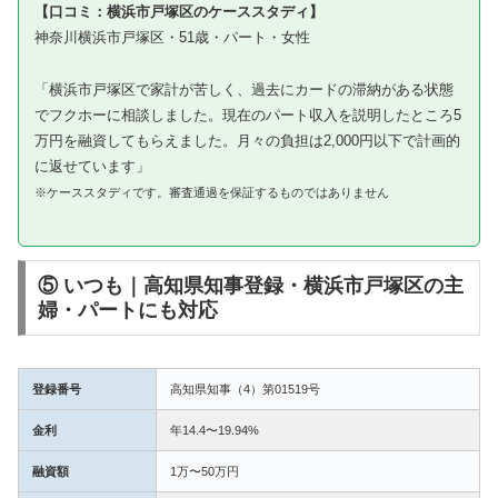
【口コミ：横浜市戸塚区のケーススタディ】
神奈川横浜市戸塚区・51歳・パート・女性
「横浜市戸塚区で家計が苦しく、過去にカードの滞納がある状態
でフクホーに相談しました。現在のパート収入を説明したところ5
万円を融資してもらえました。月々の負担は2,000円以下で計画的
に返せています」
※ケーススタディです。審査通過を保証するものではありません
⑤ いつも｜高知県知事登録・横浜市戸塚区の主
婦・パートにも対応
登録番号
高知県知事（4）第01519号
金利
年14.4〜19.94%
融資額
1万〜50万円