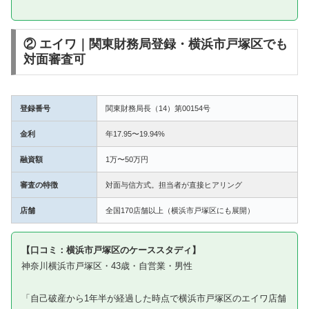
② エイワ｜関東財務局登録・横浜市戸塚区でも
対面審査可
登録番号
関東財務局長（14）第00154号
金利
年17.95〜19.94%
融資額
1万〜50万円
審査の特徴
対面与信方式。担当者が直接ヒアリング
店舗
全国170店舗以上（横浜市戸塚区にも展開）
【口コミ：横浜市戸塚区のケーススタディ】
神奈川横浜市戸塚区・43歳・自営業・男性
「自己破産から1年半が経過した時点で横浜市戸塚区のエイワ店舗