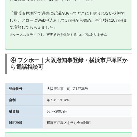
「横浜市戸塚区で過去に延滞があってどこにも借りれない状態で
した。アローにWeb申込みして3万円から始め、半年後に10万円ま
で増額してもらえました」
※ケーススタディです。審査通過を保証するものではありません
④ フクホー｜大阪府知事登録・横浜市戸塚区か
ら電話相談可
登録番号
大阪府知事（6）第12736号
金利
年7.3〜19.94%
融資額
5万〜200万円
対応地域
横浜市戸塚区を含む全国対応