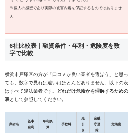
※個人の感想であり実際の被害内容を保証するものではありませ
ん
6社比較表｜融資条件・年利・危険度を数
字で比較
横浜市戸塚区の方が「口コミが良い業者を選ぼう」と思っ
ても、数字で見れば違いはほとんどありません。以下の表
はすべて違法業者です。
どれだけ危険かを理解するための
表
として参照してください。
先
金融
基本
年利換
業者名
手数料
引
庁登
危険度
金利
算
き
録