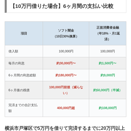
【10万円借りた場合】6ヶ月間の支払い比較
正規消費者金融
ソフト闇金
項目
（年18%・月1返
（10日30%換算）
済）
借入額
100,000円
100,000円
毎月の利息
約30,000円〜
約1,500円〜
6ヶ月間の利息総額
約180,000円〜
約9,000円
100,000円前後（減らな
6ヶ月後の残債
約50,000円（半減）
い）
完済までの合計支払
400,000円超
約108,000円
額
横浜市戸塚区で5万円を借りて完済するまでに20万円以上