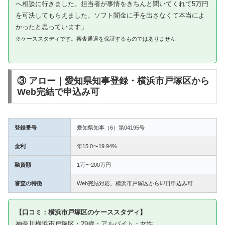
へ相談に行きました。担当者が事情をきちんと聞いてくれて5万円
を可決してもらえました。ソフト闇金に手を出さなくて本当によ
かったと思っています」
※ケーススタディです。審査通過を保証するものではありません
③ アロー｜愛知県知事登録・横浜市戸塚区から
Web完結で申込み可
登録番号
愛知県知事（6）第04195号
金利
年15.0〜19.94%
融資額
1万〜200万円
審査の特徴
Web完結対応。横浜市戸塚区から即日申込み可
【口コミ：横浜市戸塚区のケーススタディ】
神奈川横浜市戸塚区・29歳・アルバイト・女性