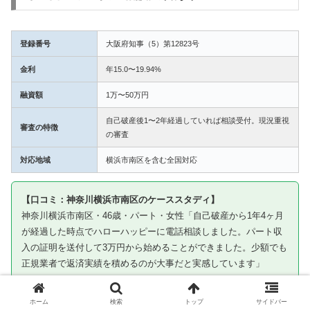
登録番号
大阪府知事（5）第12823号
金利
年15.0〜19.94%
融資額
1万〜50万円
自己破産後1〜2年経過していれば相談受付。現況重視
審査の特徴
の審査
対応地域
横浜市南区を含む全国対応
【口コミ：神奈川横浜市南区のケーススタディ】
神奈川横浜市南区・46歳・パート・女性「自己破産から1年4ヶ月
が経過した時点でハローハッピーに電話相談しました。パート収
入の証明を送付して3万円から始めることができました。少額でも
正規業者で返済実績を積めるのが大事だと実感しています」
※ケーススタディです。審査通過を保証するものではありません
ホーム
検索
トップ
サイドバー