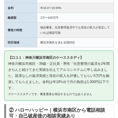
金利
年15.0〜19.94%
融資額
1万〜100万円
独自審査。任意整理返済中でも現在の収入が安定して
審査の特徴
いれば相談可能
対応地域
横浜市南区を含む全国対応
【口コミ：神奈川横浜市南区のケーススタディ】
神奈川横浜市南区・39歳・正社員・男性「任意整理の返済を2年間
きちんと続けてきた実績を伝えてアルコシステムに申し込みまし
た。延滞なしの返済実績と現在の収入を評価してもらい5万円を融
資してもらえました。金利は年19%台で月の負担は1,000円以下で
す」
※ケーススタディです。審査通過を保証するものではありません
② ハローハッピー｜横浜市南区から電話相談
可・自己破産後の相談実績あり