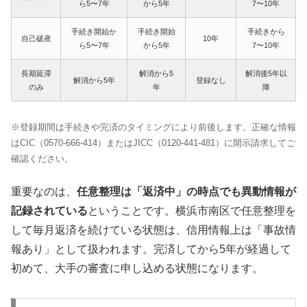
ら5〜7年
から5年
7〜10年
手続き開始か
手続き開始
手続きから
自己破産
10年
ら5〜7年
から5年
7〜10年
長期延滞
解消から5
解消後5年以
解消から5年
登録なし
のみ
年
降
※登録期間は手続きや完済のタイミングにより前後します。正確な情報
はCIC（0570-666-414）またはJICC（0120-441-481）に開示請求してご
確認ください。
重要なのは、
任意整理は「返済中」の時点でも異動情報が
記録されている
ということです。横浜市南区で任意整理を
して毎月返済を続けている状態は、信用情報上は「事故情
報あり」として扱われます。完済してから5年が経過して
初めて、大手の審査に申し込める状態になります。