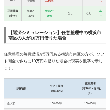
ート
で30%
1095%
し
正規業者
年15〜
年15〜
あ
なし
なし
（参考）
20%
20%
り
【返済シミュレーション】任意整理中の横浜市
南区の人が10万円借りた場合
任意整理の毎月返済が5万円ある横浜市南区の方が、ソフ
ト闇金でさらに10万円を借りた場合の現実を数字で示し
ます。
正規業者
ソフト闇金
比較項目
（年18%・月1返
（10日30%）
済）
借入額
100,000円
100,000円