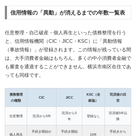
信用情報の「異動」が消えるまでの年数一覧表
任意整理・自己破産・個人再生といった債務整理を行う
と、信用情報機関（CIC・JICC・KSC）に「異動情報
（事故情報）」が登録されます。この情報が残っている間
は、大手消費者金融はもちろん、多くの中小消費者金融で
も審査を通過することができません。横浜市南区在住であ
っても同様です。
債務整理
KSC（全
完済後の目
CIC
JICC
の種類
銀協）
安
完済から5
完済後5年以
任意整理
完済から5年
登録なし
年
降
手続き開始か
手続き開始
手続きから
個人再生
10年