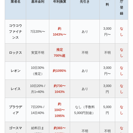
業者名
基本金利
年利換算
先引き
庁
料
登
録
コウコウ
約
3,000
な
ファイナ
7日20%〜
あり
1043%〜
円〜
し
ンス
推定
な
ロックス
実質不明
不明
不明
700%超
し
10日30%
3,000
な
レオン
約1095%
あり
（推定）
円〜
し
10日20% /
約730〜
3,000
な
レイス
あり
月1=40%
1043%
円
し
約
プラウデ
7日20% /
なし（手数料
5,000
な
1043〜
ィア
14日40%
5,000円別途）
円
し
1095%
ゴースマ
給料日ま
約365〜
な
不明
不明