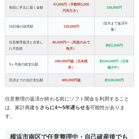
97,000円（手数料3,000
初回に手元に届く金額
100,000円
円先引き）
（翌月まで返済不
10日後の請求額
130,000円
要）
任意整理返済と合算し
80,000円〜（利息のみで
約51,500円
た月負担
毎月）
240,000円超（元本残
約154,500円（元本
3ヶ月後の総支払額
存）
減少中）
完済までの合計支払額
400,000円超
約108,000円
任意整理の返済が終わる前にソフト闇金を利用すること
は、家計再建を
さらに4〜5年遅らせる
可能性がありま
す。
横浜市南区で任意整理中・自己破産後でも