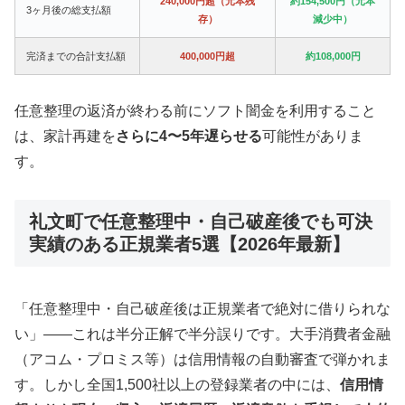
240,000円超（元本残
約154,500円（元本
3ヶ月後の総支払額
存）
減少中）
完済までの合計支払額
400,000円超
約108,000円
任意整理の返済が終わる前にソフト闇金を利用すること
は、家計再建を
さらに4〜5年遅らせる
可能性がありま
す。
礼文町で任意整理中・自己破産後でも可決
実績のある正規業者5選【2026年最新】
「任意整理中・自己破産後は正規業者で絶対に借りられな
い」——これは半分正解で半分誤りです。大手消費者金融
（アコム・プロミス等）は信用情報の自動審査で弾かれま
す。しかし全国1,500社以上の登録業者の中には、
信用情