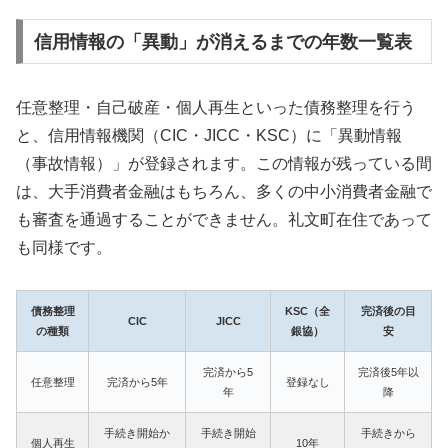
信用情報の「異動」が消えるまでの年数一覧表
任意整理・自己破産・個人再生といった債務整理を行う
と、信用情報機関（CIC・JICC・KSC）に「異動情報
（事故情報）」が登録されます。この情報が残っている間
は、大手消費者金融はもちろん、多くの中小消費者金融で
も審査を通過することができません。礼文町在住であって
も同様です。
債務整理
KSC（全
完済後の目
CIC
JICC
の種類
銀協）
安
完済から5
完済後5年以
任意整理
完済から5年
登録なし
年
降
手続き開始か
手続き開始
手続きから
個人再生
10年