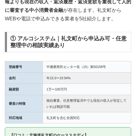
報よりも現在の収入・返済履歴・返済意欲を重視して人的
に審査する中小消費者金融
が存在します。礼文町から
WEBや電話で申込みできる業者を5社紹介します。
① アルコシステム｜礼文町から申込み可・任意
整理中の相談実績あり
登録番号
中播磨県民センター長（15）第50158号
金利
年15.0〜19.94%
融資額
1万〜100万円
独自審査。任意整理返済中でも現在の収入が安定して
審査の特徴
いれば相談可能
対応地域
礼文町を含む全国対応
【口コミ：北海道礼文町のケーススタディ】