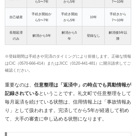
ら5〜7年
から5年
7〜10年
手続き開始か
手続き開始
手続きから
自己破産
10年
ら5〜7年
から5年
7〜10年
長期延滞
解消から5
解消後5年以
解消から5年
登録なし
のみ
年
降
※登録期間は手続きや完済のタイミングにより前後します。正確な情報
はCIC（0570-666-414）またはJICC（0120-441-481）に開示請求してご
確認ください。
重要なのは、
任意整理は「返済中」の時点でも異動情報が
記録されている
ということです。礼文町で任意整理をして
毎月返済を続けている状態は、信用情報上は「事故情報あ
り」として扱われます。完済してから5年が経過して初め
て、大手の審査に申し込める状態になります。