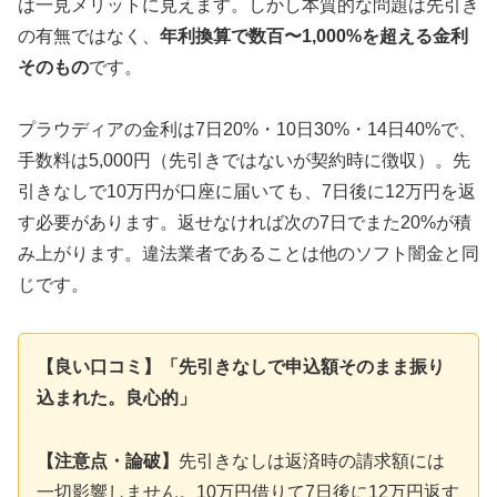
は一見メリットに見えます。しかし本質的な問題は先引き
の有無ではなく、
年利換算で数百〜1,000%を超える金利
そのもの
です。
プラウディアの金利は7日20%・10日30%・14日40%で、
手数料は5,000円（先引きではないが契約時に徴収）。先
引きなしで10万円が口座に届いても、7日後に12万円を返
す必要があります。返せなければ次の7日でまた20%が積
み上がります。違法業者であることは他のソフト闇金と同
じです。
【良い口コミ】「先引きなしで申込額そのまま振り
込まれた。良心的」
【注意点・論破】
先引きなしは返済時の請求額には
一切影響しません。10万円借りて7日後に12万円返す