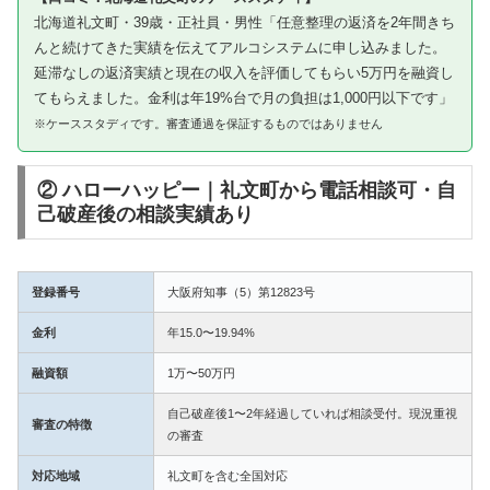
北海道礼文町・39歳・正社員・男性「任意整理の返済を2年間きち
んと続けてきた実績を伝えてアルコシステムに申し込みました。
延滞なしの返済実績と現在の収入を評価してもらい5万円を融資し
てもらえました。金利は年19%台で月の負担は1,000円以下です」
※ケーススタディです。審査通過を保証するものではありません
② ハローハッピー｜礼文町から電話相談可・自
己破産後の相談実績あり
登録番号
大阪府知事（5）第12823号
金利
年15.0〜19.94%
融資額
1万〜50万円
自己破産後1〜2年経過していれば相談受付。現況重視
審査の特徴
の審査
対応地域
礼文町を含む全国対応