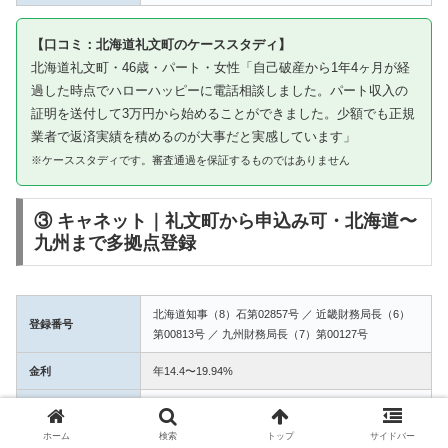
【口コミ：北海道礼文町のケーススタディ】
北海道礼文町・46歳・パート・女性「自己破産から1年4ヶ月が経
過した時点でハローハッピーに電話相談しました。パート収入の
証明を送付して3万円から始めることができました。少額でも正規
業者で返済実績を積めるのが大事だと実感しています」
※ケーススタディです。審査通過を保証するものではありません
③ キャネット｜礼文町から申込み可・北海道〜
九州まで多拠点登録
北海道知事（8）石第02857号 ／ 近畿財務局長（6）
登録番号
第00813号 ／ 九州財務局長（7）第00127号
金利
年14.4〜19.94%
融資額
1万〜50万円
ホーム
検索
トップ
サイドバー
3拠点登録の信頼性。礼文町からWEB完結で申込み可