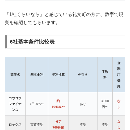
「1社くらいなら」と感じている礼文町の方に、数字で現
実を確認してもらいます。
6社基本条件比較表
金
融
手数
業者名
基本金利
年利換算
先引き
庁
料
登
録
コウコウ
約
3,000
な
ファイナ
7日20%〜
あり
1043%〜
円〜
し
ンス
推定
な
ロックス
実質不明
不明
不明
700%超
し