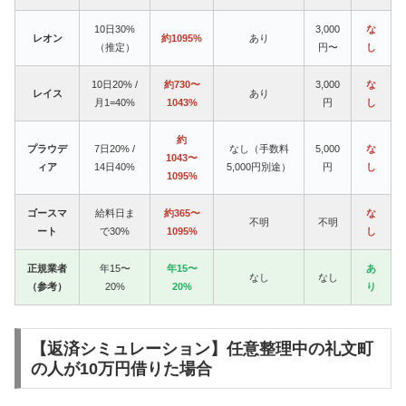
10日30%
3,000
な
レオン
約1095%
あり
（推定）
円〜
し
10日20% /
約730〜
3,000
な
レイス
あり
月1=40%
1043%
円
し
約
プラウデ
7日20% /
なし（手数料
5,000
な
1043〜
ィア
14日40%
5,000円別途）
円
し
1095%
ゴースマ
給料日ま
約365〜
な
不明
不明
ート
で30%
1095%
し
正規業者
年15〜
年15〜
あ
なし
なし
（参考）
20%
20%
り
【返済シミュレーション】任意整理中の礼文町
の人が10万円借りた場合