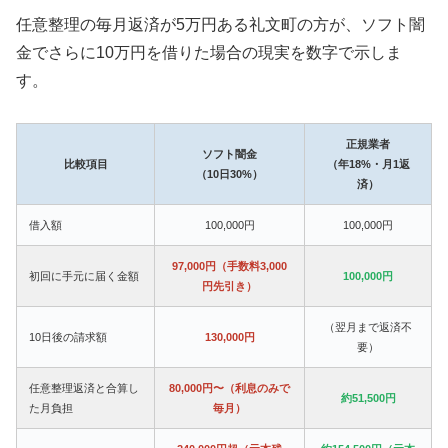
任意整理の毎月返済が5万円ある礼文町の方が、ソフト闇
金でさらに10万円を借りた場合の現実を数字で示しま
す。
正規業者
ソフト闇金
比較項目
（年18%・月1返
（10日30%）
済）
借入額
100,000円
100,000円
97,000円（手数料3,000
初回に手元に届く金額
100,000円
円先引き）
（翌月まで返済不
10日後の請求額
130,000円
要）
任意整理返済と合算し
80,000円〜（利息のみで
約51,500円
た月負担
毎月）