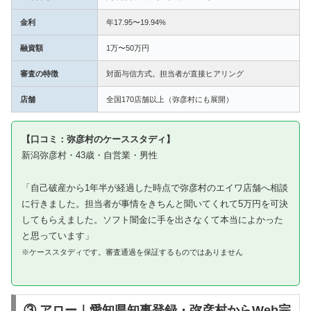
金利
年17.95〜19.94%
融資額
1万〜50万円
審査の特徴
対面与信方式。担当者が直接ヒアリング
店舗
全国170店舗以上（弥彦村にも展開）
【口コミ：弥彦村のケーススタディ】
新潟弥彦村・43歳・自営業・男性
「自己破産から1年半が経過した時点で弥彦村のエイワ店舗へ相談
に行きました。担当者が事情をきちんと聞いてくれて5万円を可決
してもらえました。ソフト闇金に手を出さなくて本当によかった
と思っています」
※ケーススタディです。審査通過を保証するものではありません
③ アロー｜愛知県知事登録・弥彦村からWeb完