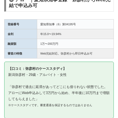
結で申込み可
登録番号
愛知県知事（6）第04195号
金利
年15.0〜19.94%
融資額
1万〜200万円
審査の特徴
Web完結対応。弥彦村から即日申込み可
【口コミ：弥彦村のケーススタディ】
新潟弥彦村・29歳・アルバイト・女性
「弥彦村で過去に延滞があってどこにも借りれない状態でした。
アローにWeb申込みして3万円から始め、半年後に10万円まで増額
してもらえました」
※ケーススタディです。審査通過を保証するものではありません