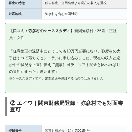
審査の特徴
独自審査。信用情報より現在の収入を重視
対応地域
弥彦村を含む全国対応
【口コミ：弥彦村のケーススタディ】
新潟弥彦村・36歳・正社
員・女性
「任意整理の返済中にどうしても10万円必要になり、弥彦村の大
手はすべて落ちてセントラルに申し込みました。現在の収入と返
済中の状況を正直に伝えて無事に可決。ソフト闇金と比べれば月
の負担がまったく違います」
※ケーススタディです。審査通過を保証するものではありません
② エイワ｜関東財務局登録・弥彦村でも対面審
査可
登録番号
関東財務局長（14）第00154号