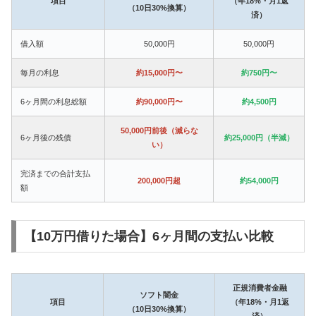
項目
（年18%・月1返
（10日30%換算）
済）
借入額
50,000円
50,000円
毎月の利息
約15,000円〜
約750円〜
6ヶ月間の利息総額
約90,000円〜
約4,500円
50,000円前後（減らな
6ヶ月後の残債
約25,000円（半減）
い）
完済までの合計支払
200,000円超
約54,000円
額
【10万円借りた場合】6ヶ月間の支払い比較
正規消費者金融
ソフト闇金
項目
（年18%・月1返
（10日30%換算）
済）