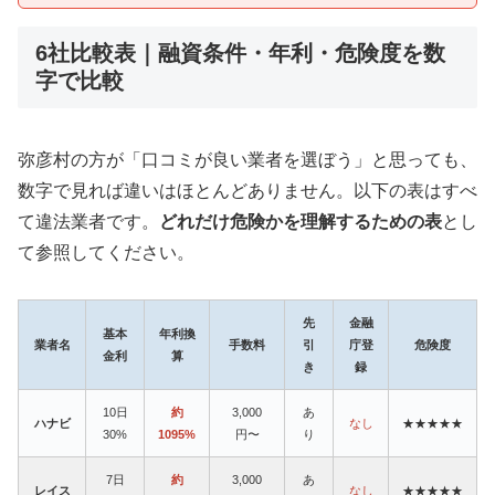
6社比較表｜融資条件・年利・危険度を数
字で比較
弥彦村の方が「口コミが良い業者を選ぼう」と思っても、
数字で見れば違いはほとんどありません。以下の表はすべ
て違法業者です。
どれだけ危険かを理解するための表
とし
て参照してください。
先
金融
基本
年利換
業者名
手数料
引
庁登
危険度
金利
算
き
録
10日
約
3,000
あ
ハナビ
なし
★★★★★
30%
1095%
円〜
り
7日
約
3,000
あ
レイス
なし
★★★★★