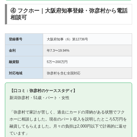
④ フクホー｜大阪府知事登録・弥彦村から電話
相談可
登録番号
大阪府知事（6）第12736号
金利
年7.3〜19.94%
融資額
5万〜200万円
対応地域
弥彦村を含む全国対応
【口コミ：弥彦村のケーススタディ】
新潟弥彦村・51歳・パート・女性
「弥彦村で家計が苦しく、過去にカードの滞納がある状態でフク
ホーに相談しました。現在のパート収入を説明したところ5万円を
融資してもらえました。月々の負担は2,000円以下で計画的に返せ
ています」