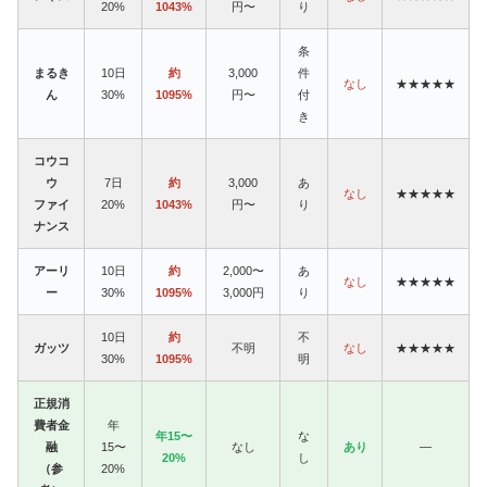
20%
1043%
円〜
り
条
まるき
10日
約
3,000
件
なし
★★★★★
ん
30%
1095%
円〜
付
き
コウコ
ウ
7日
約
3,000
あ
なし
★★★★★
ファイ
20%
1043%
円〜
り
ナンス
アーリ
10日
約
2,000〜
あ
なし
★★★★★
ー
30%
1095%
3,000円
り
10日
約
不
ガッツ
不明
なし
★★★★★
30%
1095%
明
正規消
費者金
年
年15〜
な
融
15〜
なし
あり
—
20%
し
（参
20%