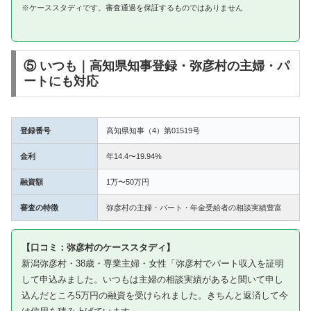
※ケーススタディです。審査通過を保証するものではありません
⑤ いつも｜高知県知事登録・弥彦村の主婦・パ
ートにも対応
登録番号
高知県知事（4）第01519号
金利
年14.4〜19.94%
融資額
1万〜50万円
審査の特徴
弥彦村の主婦・パート・年金受給者の相談実績豊富
【口コミ：弥彦村のケーススタディ】
新潟弥彦村・38歳・専業主婦・女性「弥彦村でパート収入を証明
して申込みました。いつもは主婦の相談実績があると聞いて申し
込んだところ5万円の融資を受けられました。きちんと返済して今