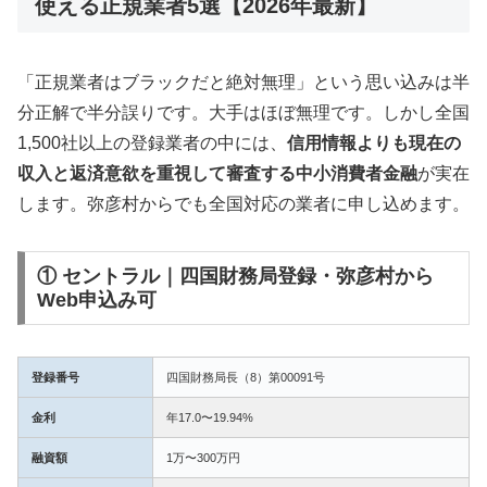
使える正規業者5選【2026年最新】
「正規業者はブラックだと絶対無理」という思い込みは半
分正解で半分誤りです。大手はほぼ無理です。しかし全国
1,500社以上の登録業者の中には、
信用情報よりも現在の
収入と返済意欲を重視して審査する中小消費者金融
が実在
します。弥彦村からでも全国対応の業者に申し込めます。
① セントラル｜四国財務局登録・弥彦村から
Web申込み可
登録番号
四国財務局長（8）第00091号
金利
年17.0〜19.94%
融資額
1万〜300万円