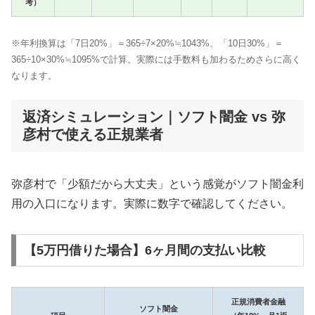
考）
※年利換算は「7日20%」＝365÷7×20%≒1043%、「10日30%」＝
365÷10×30%≒1095%で計算。実際には手数料も加わるためさらに高く
なります。
返済シミュレーション｜ソフト闇金 vs 弥
彦村で使える正規業者
弥彦村で「少額だから大丈夫」という感覚がソフト闇金利
用の入口になります。実際に数字で確認してください。
【5万円借りた場合】6ヶ月間の支払い比較
正規消費者金融
ソフト闇金