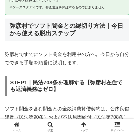
は信用を積み上げています」
※ケーススタディです。審査通過を保証するものではありません
弥彦村でソフト闇金との縁切り方法｜今日
から使える脱出ステップ
弥彦村ですでにソフト闇金を利用中の方へ。今日から自分
でできる手順を順番に説明します。
STEP1｜民法708条を理解する【弥彦村在住で
も返済義務はゼロ】
ソフト闇金を含む闇金との金銭消費貸借契約は、公序良俗
違反（民法第90条）および不法原因給付（民法第708条）
に該当するため、法的には無効です。弥彦村在住であって
ホーム
検索
トップ
サイドバー
も同様です。