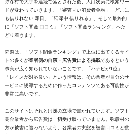
弥彦村で大手を連続で落とされた後、人は次第に検索ワー
ドが変わっていきます。「審査甘い消費者金融」「どこに
も借りれない 即日」「延滞中 借りれる」、そして最終的
に「ソフト闇金 口コミ」「ソフト闇金ランキング」へた
どり着きます。
問題は、「ソフト闇金ランキング」で上位に出てくるサイ
トの多くが
業者側の自演・広告費による掲載
であるという
事実が広く知られていないことです。「ハナビが1位」
「レイスが対応良い」という情報は、その業者が自分のサ
ービスに誘導するために作ったコンテンツである可能性が
非常に高いです。
このサイトはそれとは逆の立場で書かれています。ソフト
闇金業者から広告費は一切受け取っていません。弥彦村の
方が被害に遭わないよう、各業者の実態を被害口コミと数