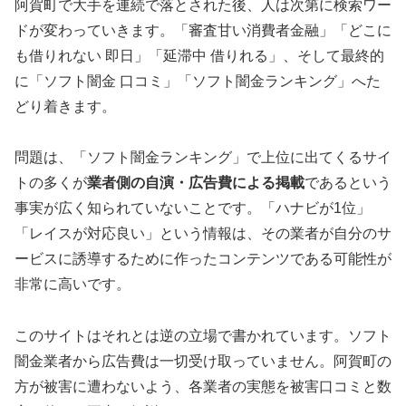
阿賀町で大手を連続で落とされた後、人は次第に検索ワー
ドが変わっていきます。「審査甘い消費者金融」「どこに
も借りれない 即日」「延滞中 借りれる」、そして最終的
に「ソフト闇金 口コミ」「ソフト闇金ランキング」へた
どり着きます。
問題は、「ソフト闇金ランキング」で上位に出てくるサイ
トの多くが
業者側の自演・広告費による掲載
であるという
事実が広く知られていないことです。「ハナビが1位」
「レイスが対応良い」という情報は、その業者が自分のサ
ービスに誘導するために作ったコンテンツである可能性が
非常に高いです。
このサイトはそれとは逆の立場で書かれています。ソフト
闇金業者から広告費は一切受け取っていません。阿賀町の
方が被害に遭わないよう、各業者の実態を被害口コミと数