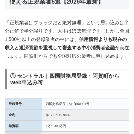
使える正規業者5選【2026年最新】
「正規業者はブラックだと絶対無理」という思い込みは半
分正解で半分誤りです。大手はほぼ無理です。しかし全国
1,500社以上の登録業者の中には、
信用情報よりも現在の
収入と返済意欲を重視して審査する中小消費者金融
が実在
します。阿賀町からでも全国対応の業者に申し込めます。
① セントラル｜四国財務局登録・阿賀町から
Web申込み可
登録番号
四国財務局長（8）第00091号
金利
年17.0〜19.94%
融資額
1万〜300万円