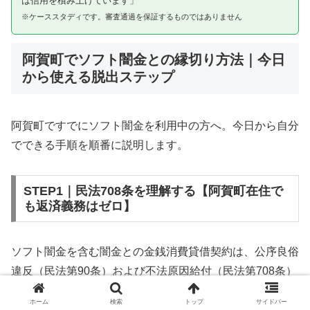
は信用を積み上げています」
※ケーススタディです。審査通過を保証するものではありません
阿賀町でソフト闇金との縁切り方法｜今日
から使える脱出ステップ
阿賀町ですでにソフト闇金を利用中の方へ。今日から自分
でできる手順を順番に説明します。
STEP1｜民法708条を理解する【阿賀町在住で
も返済義務はゼロ】
ソフト闇金を含む闇金との金銭消費貸借契約は、公序良俗
違反（民法第90条）および不法原因給付（民法第708条）
に該当するため、法的には無効です。阿賀町在住であって
ホーム
検索
トップ
サイドバー
も同様です。