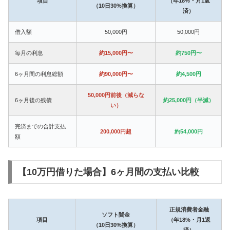
項目
（年18%・月1返
（10日30%換算）
済）
借入額
50,000円
50,000円
毎月の利息
約15,000円〜
約750円〜
6ヶ月間の利息総額
約90,000円〜
約4,500円
50,000円前後（減らな
6ヶ月後の残債
約25,000円（半減）
い）
完済までの合計支払
200,000円超
約54,000円
額
【10万円借りた場合】6ヶ月間の支払い比較
正規消費者金融
ソフト闇金
項目
（年18%・月1返
（10日30%換算）
済）