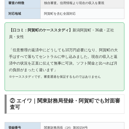
審査の特徴
独自審査。信用情報より現在の収入を重視
対応地域
阿賀町を含む全国対応
【口コミ：阿賀町のケーススタディ】
新潟阿賀町・36歳・正社
員・女性
「任意整理の返済中にどうしても10万円必要になり、阿賀町の大
手はすべて落ちてセントラルに申し込みました。現在の収入と返
済中の状況を正直に伝えて無事に可決。ソフト闇金と比べれば月
の負担がまったく違います」
※ケーススタディです。審査通過を保証するものではありません
② エイワ｜関東財務局登録・阿賀町でも対面審
査可
登録番号
関東財務局長（14）第00154号