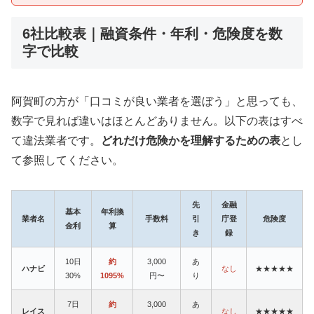
6社比較表｜融資条件・年利・危険度を数
字で比較
阿賀町の方が「口コミが良い業者を選ぼう」と思っても、
数字で見れば違いはほとんどありません。以下の表はすべ
て違法業者です。
どれだけ危険かを理解するための表
とし
て参照してください。
先
金融
基本
年利換
業者名
手数料
引
庁登
危険度
金利
算
き
録
10日
約
3,000
あ
ハナビ
なし
★★★★★
30%
1095%
円〜
り
7日
約
3,000
あ
レイス
なし
★★★★★