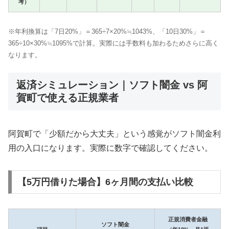
考）
※年利換算は「7日20%」＝365÷7×20%≒1043%、「10日30%」＝
365÷10×30%≒1095%で計算。実際には手数料も加わるためさらに高く
なります。
返済シミュレーション｜ソフト闇金 vs 阿
賀町で使える正規業者
阿賀町で「少額だから大丈夫」という感覚がソフト闇金利
用の入口になります。実際に数字で確認してください。
【5万円借りた場合】6ヶ月間の支払い比較
正規消費者金融
ソフト闇金