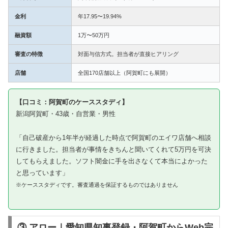
金利
年17.95〜19.94%
融資額
1万〜50万円
審査の特徴
対面与信方式。担当者が直接ヒアリング
店舗
全国170店舗以上（阿賀町にも展開）
【口コミ：阿賀町のケーススタディ】
新潟阿賀町・43歳・自営業・男性
「自己破産から1年半が経過した時点で阿賀町のエイワ店舗へ相談
に行きました。担当者が事情をきちんと聞いてくれて5万円を可決
してもらえました。ソフト闇金に手を出さなくて本当によかった
と思っています」
※ケーススタディです。審査通過を保証するものではありません
③ アロー｜愛知県知事登録・阿賀町からWeb完