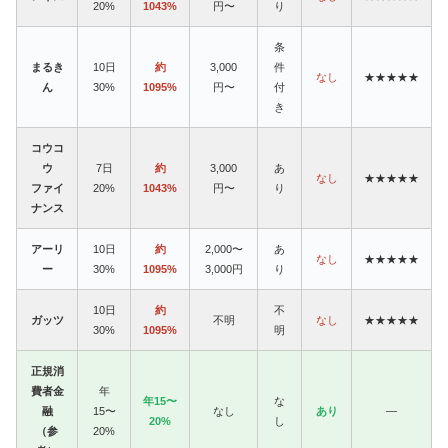
20%
1043%
円〜
り
条
まるき
10日
約
3,000
件
なし
★★★★★
ん
30%
1095%
円〜
付
き
コウコ
ウ
7日
約
3,000
あ
なし
★★★★★
ファイ
20%
1043%
円〜
り
ナンス
アーリ
10日
約
2,000〜
あ
なし
★★★★★
ー
30%
1095%
3,000円
り
10日
約
不
ガッツ
不明
なし
★★★★★
30%
1095%
明
正規消
費者金
年
年15〜
な
融
15〜
なし
あり
—
20%
し
（参
20%