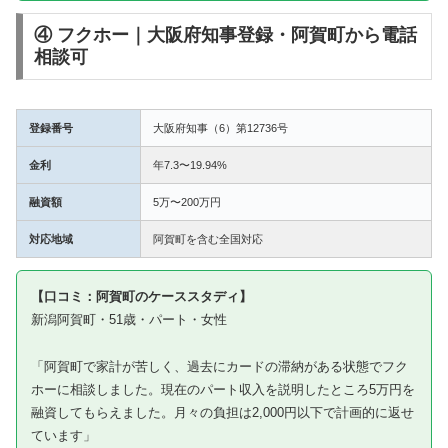
④ フクホー｜大阪府知事登録・阿賀町から電話
相談可
登録番号
大阪府知事（6）第12736号
金利
年7.3〜19.94%
融資額
5万〜200万円
対応地域
阿賀町を含む全国対応
【口コミ：阿賀町のケーススタディ】
新潟阿賀町・51歳・パート・女性
「阿賀町で家計が苦しく、過去にカードの滞納がある状態でフク
ホーに相談しました。現在のパート収入を説明したところ5万円を
融資してもらえました。月々の負担は2,000円以下で計画的に返せ
ています」