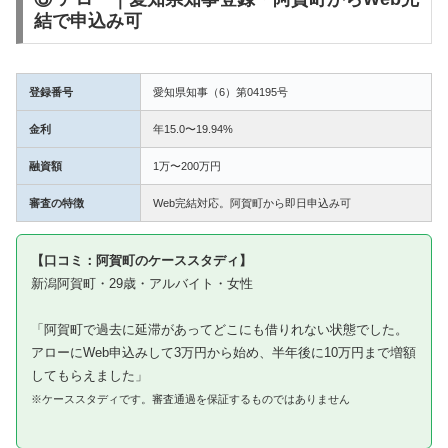
結で申込み可
登録番号
愛知県知事（6）第04195号
金利
年15.0〜19.94%
融資額
1万〜200万円
審査の特徴
Web完結対応。阿賀町から即日申込み可
【口コミ：阿賀町のケーススタディ】
新潟阿賀町・29歳・アルバイト・女性
「阿賀町で過去に延滞があってどこにも借りれない状態でした。
アローにWeb申込みして3万円から始め、半年後に10万円まで増額
してもらえました」
※ケーススタディです。審査通過を保証するものではありません