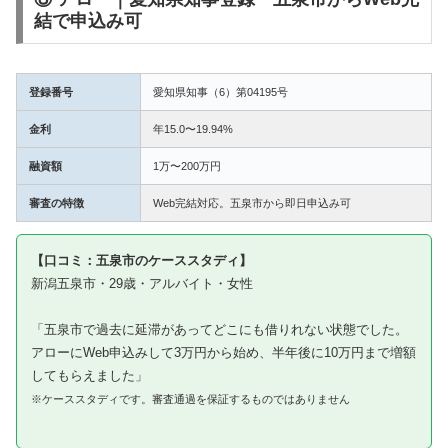
結で申込み可
登録番号
愛知県知事（6）第04195号
金利
年15.0〜19.94%
融資額
1万〜200万円
審査の特徴
Web完結対応。五泉市から即日申込み可
【口コミ：五泉市のケーススタディ】
新潟五泉市・29歳・アルバイト・女性
「五泉市で過去に延滞があってどこにも借りれない状態でした。
アローにWeb申込みして3万円から始め、半年後に10万円まで増額
してもらえました」
※ケーススタディです。審査通過を保証するものではありません