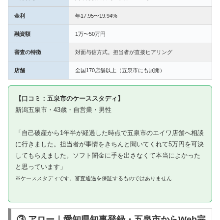
金利
年17.95〜19.94%
融資額
1万〜50万円
審査の特徴
対面与信方式。担当者が直接ヒアリング
店舗
全国170店舗以上（五泉市にも展開）
【口コミ：五泉市のケーススタディ】
新潟五泉市・43歳・自営業・男性
「自己破産から1年半が経過した時点で五泉市のエイワ店舗へ相談
に行きました。担当者が事情をきちんと聞いてくれて5万円を可決
してもらえました。ソフト闇金に手を出さなくて本当によかった
と思っています」
※ケーススタディです。審査通過を保証するものではありません
③ アロー｜愛知県知事登録・五泉市からWeb完