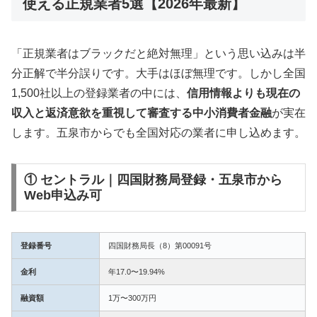
使える正規業者5選【2026年最新】
「正規業者はブラックだと絶対無理」という思い込みは半
分正解で半分誤りです。大手はほぼ無理です。しかし全国
1,500社以上の登録業者の中には、
信用情報よりも現在の
収入と返済意欲を重視して審査する中小消費者金融
が実在
します。五泉市からでも全国対応の業者に申し込めます。
① セントラル｜四国財務局登録・五泉市から
Web申込み可
登録番号
四国財務局長（8）第00091号
金利
年17.0〜19.94%
融資額
1万〜300万円