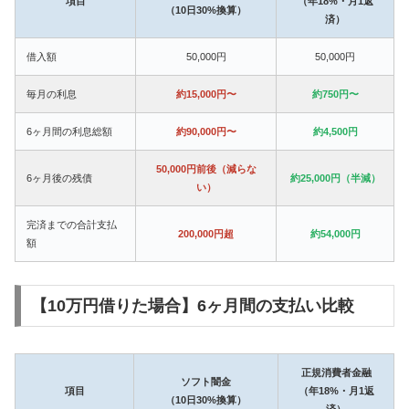
項目
（年18%・月1返
（10日30%換算）
済）
借入額
50,000円
50,000円
毎月の利息
約15,000円〜
約750円〜
6ヶ月間の利息総額
約90,000円〜
約4,500円
50,000円前後（減らな
6ヶ月後の残債
約25,000円（半減）
い）
完済までの合計支払
200,000円超
約54,000円
額
【10万円借りた場合】6ヶ月間の支払い比較
正規消費者金融
ソフト闇金
項目
（年18%・月1返
（10日30%換算）
済）