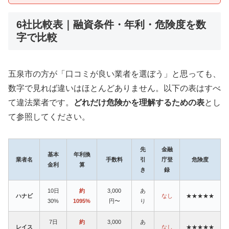
6社比較表｜融資条件・年利・危険度を数
字で比較
五泉市の方が「口コミが良い業者を選ぼう」と思っても、
数字で見れば違いはほとんどありません。以下の表はすべ
て違法業者です。
どれだけ危険かを理解するための表
とし
て参照してください。
先
金融
基本
年利換
業者名
手数料
引
庁登
危険度
金利
算
き
録
10日
約
3,000
あ
ハナビ
なし
★★★★★
30%
1095%
円〜
り
7日
約
3,000
あ
レイス
なし
★★★★★