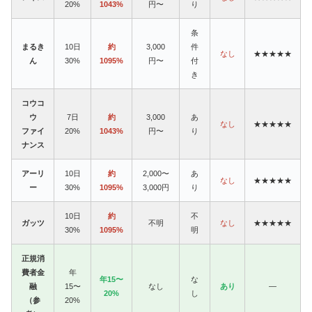
20%
1043%
円〜
り
条
まるき
10日
約
3,000
件
なし
★★★★★
ん
30%
1095%
円〜
付
き
コウコ
ウ
7日
約
3,000
あ
なし
★★★★★
ファイ
20%
1043%
円〜
り
ナンス
アーリ
10日
約
2,000〜
あ
なし
★★★★★
ー
30%
1095%
3,000円
り
10日
約
不
ガッツ
不明
なし
★★★★★
30%
1095%
明
正規消
費者金
年
年15〜
な
融
15〜
なし
あり
—
20%
し
（参
20%