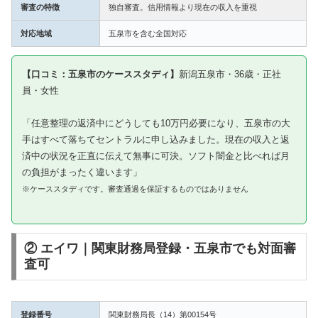
審査の特徴
独自審査。信用情報より現在の収入を重視
対応地域
五泉市を含む全国対応
【口コミ：五泉市のケーススタディ】
新潟五泉市・36歳・正社
員・女性
「任意整理の返済中にどうしても10万円必要になり、五泉市の大
手はすべて落ちてセントラルに申し込みました。現在の収入と返
済中の状況を正直に伝えて無事に可決。ソフト闇金と比べれば月
の負担がまったく違います」
※ケーススタディです。審査通過を保証するものではありません
② エイワ｜関東財務局登録・五泉市でも対面審
査可
登録番号
関東財務局長（14）第00154号