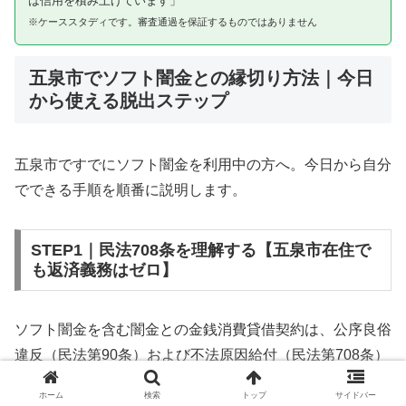
は信用を積み上げています」
※ケーススタディです。審査通過を保証するものではありません
五泉市でソフト闇金との縁切り方法｜今日
から使える脱出ステップ
五泉市ですでにソフト闇金を利用中の方へ。今日から自分
でできる手順を順番に説明します。
STEP1｜民法708条を理解する【五泉市在住で
も返済義務はゼロ】
ソフト闇金を含む闇金との金銭消費貸借契約は、公序良俗
違反（民法第90条）および不法原因給付（民法第708条）
に該当するため、法的には無効です。五泉市在住であって
ホーム
検索
トップ
サイドバー
も同様です。