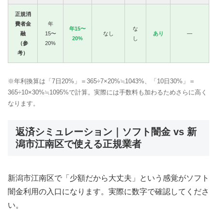
正規消
費者金
年
年15〜
な
融
15〜
なし
あり
—
20%
し
（参
20%
考）
※年利換算は「7日20%」＝365÷7×20%≒1043%、「10日30%」＝
365÷10×30%≒1095%で計算。実際には手数料も加わるためさらに高く
なります。
返済シミュレーション｜ソフト闇金 vs 新
潟市江南区で使える正規業者
新潟市江南区で「少額だから大丈夫」という感覚がソフト
闇金利用の入口になります。実際に数字で確認してくださ
い。