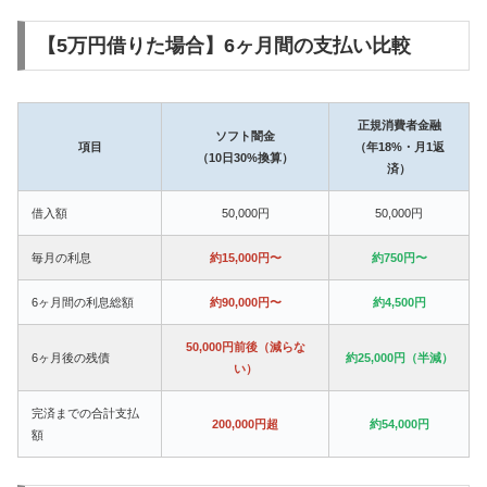
【5万円借りた場合】6ヶ月間の支払い比較
正規消費者金融
ソフト闇金
項目
（年18%・月1返
（10日30%換算）
済）
借入額
50,000円
50,000円
毎月の利息
約15,000円〜
約750円〜
6ヶ月間の利息総額
約90,000円〜
約4,500円
50,000円前後（減らな
6ヶ月後の残債
約25,000円（半減）
い）
完済までの合計支払
200,000円超
約54,000円
額