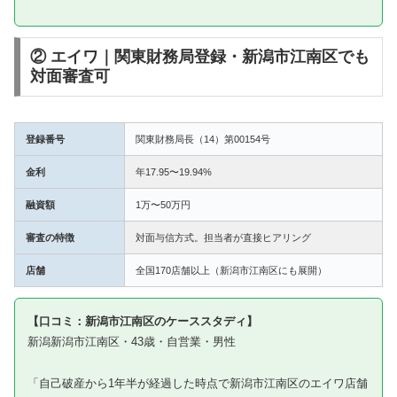
② エイワ｜関東財務局登録・新潟市江南区でも
対面審査可
登録番号
関東財務局長（14）第00154号
金利
年17.95〜19.94%
融資額
1万〜50万円
審査の特徴
対面与信方式。担当者が直接ヒアリング
店舗
全国170店舗以上（新潟市江南区にも展開）
【口コミ：新潟市江南区のケーススタディ】
新潟新潟市江南区・43歳・自営業・男性
「自己破産から1年半が経過した時点で新潟市江南区のエイワ店舗