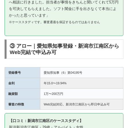
へ相談に行きました。担当者が事情をきちんと聞いてくれて5万円
を可決してもらえました。ソフト闇金に手を出さなくて本当によ
かったと思っています」
※ケーススタディです。審査通過を保証するものではありません
③ アロー｜愛知県知事登録・新潟市江南区から
Web完結で申込み可
登録番号
愛知県知事（6）第04195号
金利
年15.0〜19.94%
融資額
1万〜200万円
審査の特徴
Web完結対応。新潟市江南区から即日申込み可
【口コミ：新潟市江南区のケーススタディ】
新潟新潟市江南区・29歳・アルバイト・女性