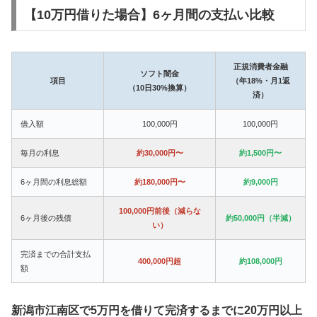
【10万円借りた場合】6ヶ月間の支払い比較
正規消費者金融
ソフト闇金
項目
（年18%・月1返
（10日30%換算）
済）
借入額
100,000円
100,000円
毎月の利息
約30,000円〜
約1,500円〜
6ヶ月間の利息総額
約180,000円〜
約9,000円
100,000円前後（減らな
6ヶ月後の残債
約50,000円（半減）
い）
完済までの合計支払
400,000円超
約108,000円
額
新潟市江南区で5万円を借りて完済するまでに20万円以上