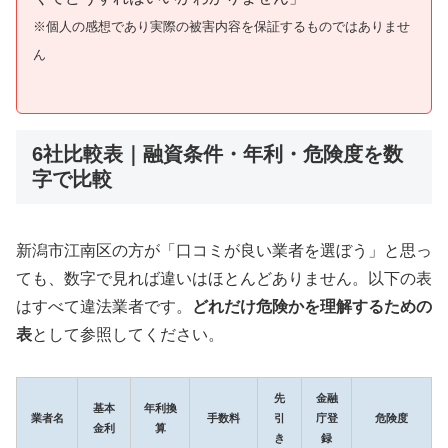
※個人の感想であり実際の被害内容を保証するものではありませ
ん
6社比較表｜融資条件・年利・危険度を数
字で比較
新潟市江南区の方が「口コミが良い業者を選ぼう」と思っ
ても、数字で見れば違いはほとんどありません。以下の表
はすべて違法業者です。
どれだけ危険かを理解するための
表
として参照してください。
先
金融
基本
年利換
業者名
手数料
引
庁登
危険度
金利
算
き
録