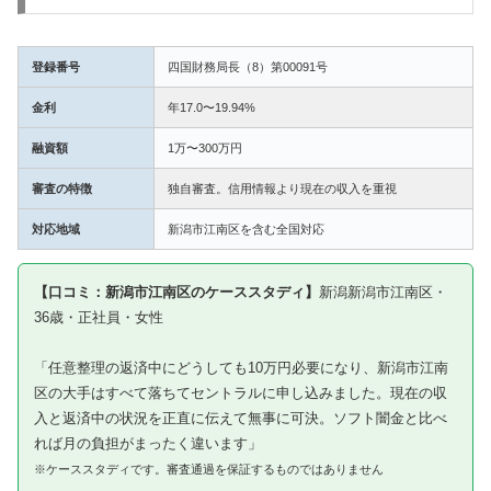
登録番号
四国財務局長（8）第00091号
金利
年17.0〜19.94%
融資額
1万〜300万円
審査の特徴
独自審査。信用情報より現在の収入を重視
対応地域
新潟市江南区を含む全国対応
【口コミ：新潟市江南区のケーススタディ】
新潟新潟市江南区・
36歳・正社員・女性
「任意整理の返済中にどうしても10万円必要になり、新潟市江南
区の大手はすべて落ちてセントラルに申し込みました。現在の収
入と返済中の状況を正直に伝えて無事に可決。ソフト闇金と比べ
れば月の負担がまったく違います」
※ケーススタディです。審査通過を保証するものではありません