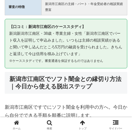
新潟市江南区の主婦・パート・年金受給者の相談実績
審査の特徴
豊富
【口コミ：新潟市江南区のケーススタディ】
新潟新潟市江南区・38歳・専業主婦・女性「新潟市江南区でパー
ト収入を証明して申込みました。いつもは主婦の相談実績がある
と聞いて申し込んだところ5万円の融資を受けられました。きちん
と返済して今は信用を積み上げています」
※ケーススタディです。審査通過を保証するものではありません
新潟市江南区でソフト闇金との縁切り方法
｜今日から使える脱出ステップ
新潟市江南区ですでにソフト闇金を利用中の方へ。今日か
ら自分でできる手順を順番に説明します。
ホーム
検索
トップ
サイドバー