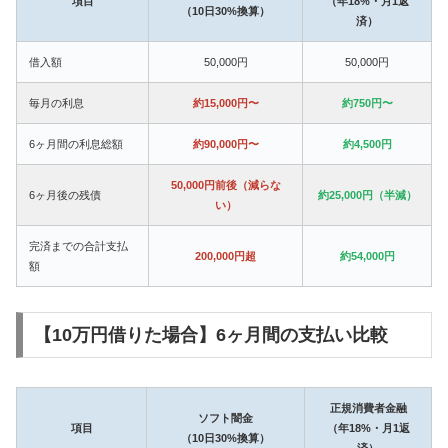
項目
（年18%・月1返
（10日30%換算）
済）
借入額
50,000円
50,000円
毎月の利息
約15,000円〜
約750円〜
6ヶ月間の利息総額
約90,000円〜
約4,500円
50,000円前後（減らな
6ヶ月後の残債
約25,000円（半減）
い）
完済までの合計支払
200,000円超
約54,000円
額
【10万円借りた場合】6ヶ月間の支払い比較
正規消費者金融
ソフト闇金
項目
（年18%・月1返
（10日30%換算）
済）