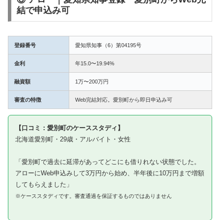
結で申込み可
登録番号
愛知県知事（6）第04195号
金利
年15.0〜19.94%
融資額
1万〜200万円
審査の特徴
Web完結対応。愛別町から即日申込み可
【口コミ：愛別町のケーススタディ】
北海道愛別町・29歳・アルバイト・女性
「愛別町で過去に延滞があってどこにも借りれない状態でした。
アローにWeb申込みして3万円から始め、半年後に10万円まで増額
してもらえました」
※ケーススタディです。審査通過を保証するものではありません