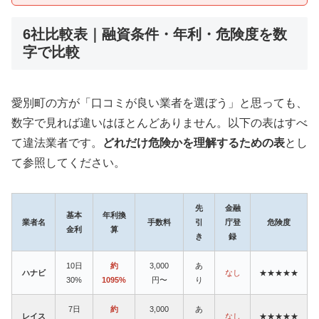
6社比較表｜融資条件・年利・危険度を数
字で比較
愛別町の方が「口コミが良い業者を選ぼう」と思っても、
数字で見れば違いはほとんどありません。以下の表はすべ
て違法業者です。
どれだけ危険かを理解するための表
とし
て参照してください。
先
金融
基本
年利換
業者名
手数料
引
庁登
危険度
金利
算
き
録
10日
約
3,000
あ
ハナビ
なし
★★★★★
30%
1095%
円〜
り
7日
約
3,000
あ
レイス
なし
★★★★★