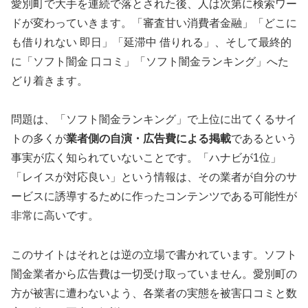
愛別町で大手を連続で落とされた後、人は次第に検索ワー
ドが変わっていきます。「審査甘い消費者金融」「どこに
も借りれない 即日」「延滞中 借りれる」、そして最終的
に「ソフト闇金 口コミ」「ソフト闇金ランキング」へた
どり着きます。
問題は、「ソフト闇金ランキング」で上位に出てくるサイ
トの多くが
業者側の自演・広告費による掲載
であるという
事実が広く知られていないことです。「ハナビが1位」
「レイスが対応良い」という情報は、その業者が自分のサ
ービスに誘導するために作ったコンテンツである可能性が
非常に高いです。
このサイトはそれとは逆の立場で書かれています。ソフト
闇金業者から広告費は一切受け取っていません。愛別町の
方が被害に遭わないよう、各業者の実態を被害口コミと数