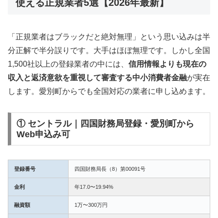
使える正規業者5選【2026年最新】
「正規業者はブラックだと絶対無理」という思い込みは半
分正解で半分誤りです。大手はほぼ無理です。しかし全国
1,500社以上の登録業者の中には、
信用情報よりも現在の
収入と返済意欲を重視して審査する中小消費者金融
が実在
します。愛別町からでも全国対応の業者に申し込めます。
① セントラル｜四国財務局登録・愛別町から
Web申込み可
登録番号
四国財務局長（8）第00091号
金利
年17.0〜19.94%
融資額
1万〜300万円