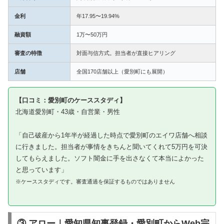
金利
年17.95〜19.94%
融資額
1万〜50万円
審査の特徴
対面与信方式。担当者が直接ヒアリング
店舗
全国170店舗以上（愛別町にも展開）
【口コミ：愛別町のケーススタディ】
北海道愛別町・43歳・自営業・男性
「自己破産から1年半が経過した時点で愛別町のエイワ店舗へ相談
に行きました。担当者が事情をきちんと聞いてくれて5万円を可決
してもらえました。ソフト闇金に手を出さなくて本当によかった
と思っています」
※ケーススタディです。審査通過を保証するものではありません
③ アロー｜愛知県知事登録・愛別町からWeb完