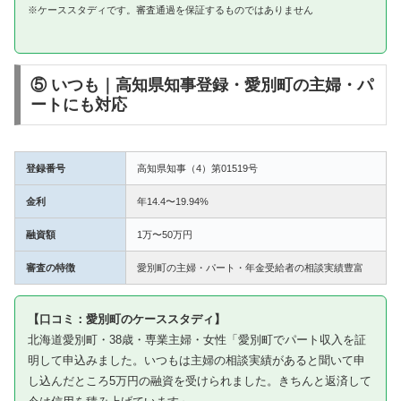
※ケーススタディです。審査通過を保証するものではありません
⑤ いつも｜高知県知事登録・愛別町の主婦・パ
ートにも対応
登録番号
高知県知事（4）第01519号
金利
年14.4〜19.94%
融資額
1万〜50万円
審査の特徴
愛別町の主婦・パート・年金受給者の相談実績豊富
【口コミ：愛別町のケーススタディ】
北海道愛別町・38歳・専業主婦・女性「愛別町でパート収入を証
明して申込みました。いつもは主婦の相談実績があると聞いて申
し込んだところ5万円の融資を受けられました。きちんと返済して