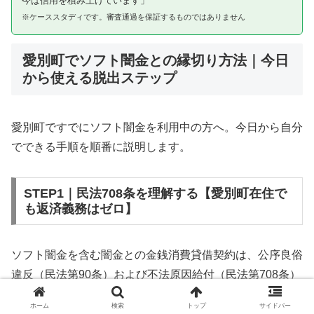
今は信用を積み上げています」
※ケーススタディです。審査通過を保証するものではありません
愛別町でソフト闇金との縁切り方法｜今日
から使える脱出ステップ
愛別町ですでにソフト闇金を利用中の方へ。今日から自分
でできる手順を順番に説明します。
STEP1｜民法708条を理解する【愛別町在住で
も返済義務はゼロ】
ソフト闇金を含む闇金との金銭消費貸借契約は、公序良俗
違反（民法第90条）および不法原因給付（民法第708条）
に該当するため、法的には無効です。愛別町在住であって
ホーム
検索
トップ
サイドバー
も同様です。