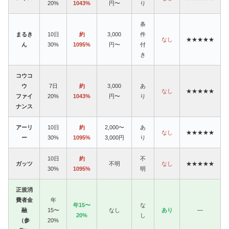
20%
1043%
円〜
り
条
まるき
10日
約
3,000
件
なし
★★★★★
ん
30%
1095%
円〜
付
き
コウコ
ウ
7日
約
3,000
あ
なし
★★★★★
ファイ
20%
1043%
円〜
り
ナンス
アーリ
10日
約
2,000〜
あ
なし
★★★★★
ー
30%
1095%
3,000円
り
10日
約
不
ガッツ
不明
なし
★★★★★
30%
1095%
明
正規消
費者金
年
年15〜
な
融
15〜
なし
あり
—
20%
し
（参
20%