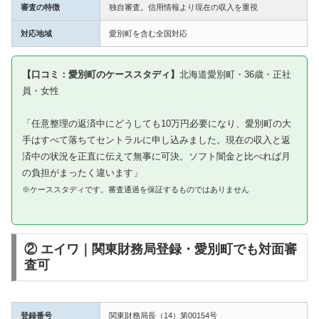
審査の特徴
独自審査。信用情報より現在の収入を重視
対応地域
愛別町を含む全国対応
【口コミ：愛別町のケーススタディ】
北海道愛別町・36歳・正社
員・女性
「任意整理の返済中にどうしても10万円必要になり、愛別町の大
手はすべて落ちてセントラルに申し込みました。現在の収入と返
済中の状況を正直に伝えて無事に可決。ソフト闇金と比べれば月
の負担がまったく違います」
※ケーススタディです。審査通過を保証するものではありません
② エイワ｜関東財務局登録・愛別町でも対面審
査可
登録番号
関東財務局長（14）第00154号