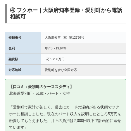
④ フクホー｜大阪府知事登録・愛別町から電話
相談可
登録番号
大阪府知事（6）第12736号
金利
年7.3〜19.94%
融資額
5万〜200万円
対応地域
愛別町を含む全国対応
【口コミ：愛別町のケーススタディ】
北海道愛別町・51歳・パート・女性
「愛別町で家計が苦しく、過去にカードの滞納がある状態でフク
ホーに相談しました。現在のパート収入を説明したところ5万円を
融資してもらえました。月々の負担は2,000円以下で計画的に返せ
ています」