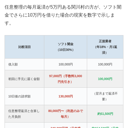
任意整理の毎月返済が5万円ある関川村の方が、ソフト闇
金でさらに10万円を借りた場合の現実を数字で示しま
す。
正規業者
ソフト闇金
比較項目
（年18%・月1返
（10日30%）
済）
借入額
100,000円
100,000円
97,000円（手数料3,000
初回に手元に届く金額
100,000円
円先引き）
（翌月まで返済不
10日後の請求額
130,000円
要）
任意整理返済と合算し
80,000円〜（利息のみで
約51,500円
た月負担
毎月）