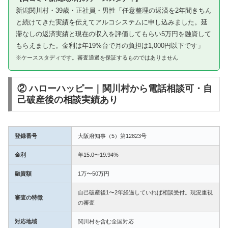
新潟関川村・39歳・正社員・男性「任意整理の返済を2年間きちん
と続けてきた実績を伝えてアルコシステムに申し込みました。延
滞なしの返済実績と現在の収入を評価してもらい5万円を融資して
もらえました。金利は年19%台で月の負担は1,000円以下です」
※ケーススタディです。審査通過を保証するものではありません
② ハローハッピー｜関川村から電話相談可・自
己破産後の相談実績あり
登録番号
大阪府知事（5）第12823号
金利
年15.0〜19.94%
融資額
1万〜50万円
自己破産後1〜2年経過していれば相談受付。現況重視
審査の特徴
の審査
対応地域
関川村を含む全国対応