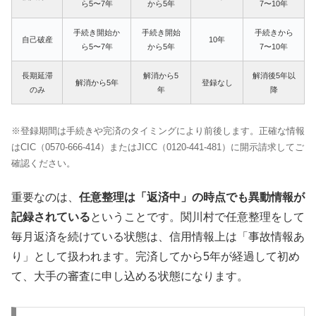
ら5〜7年
から5年
7〜10年
手続き開始か
手続き開始
手続きから
自己破産
10年
ら5〜7年
から5年
7〜10年
長期延滞
解消から5
解消後5年以
解消から5年
登録なし
のみ
年
降
※登録期間は手続きや完済のタイミングにより前後します。正確な情報
はCIC（0570-666-414）またはJICC（0120-441-481）に開示請求してご
確認ください。
重要なのは、
任意整理は「返済中」の時点でも異動情報が
記録されている
ということです。関川村で任意整理をして
毎月返済を続けている状態は、信用情報上は「事故情報あ
り」として扱われます。完済してから5年が経過して初め
て、大手の審査に申し込める状態になります。