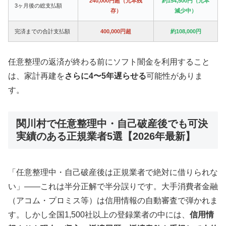
240,000円超（元本残
約154,500円（元本
3ヶ月後の総支払額
存）
減少中）
完済までの合計支払額
400,000円超
約108,000円
任意整理の返済が終わる前にソフト闇金を利用すること
は、家計再建を
さらに4〜5年遅らせる
可能性がありま
す。
関川村で任意整理中・自己破産後でも可決
実績のある正規業者5選【2026年最新】
「任意整理中・自己破産後は正規業者で絶対に借りられな
い」——これは半分正解で半分誤りです。大手消費者金融
（アコム・プロミス等）は信用情報の自動審査で弾かれま
す。しかし全国1,500社以上の登録業者の中には、
信用情