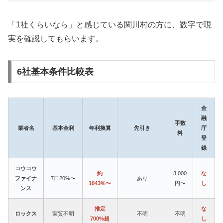
「1社くらいなら」と感じている関川村の方に、数字で現
実を確認してもらいます。
6社基本条件比較表
金
融
手数
業者名
基本金利
年利換算
先引き
庁
料
登
録
コウコウ
約
3,000
な
ファイナ
7日20%〜
あり
1043%〜
円〜
し
ンス
推定
な
ロックス
実質不明
不明
不明
700%超
し