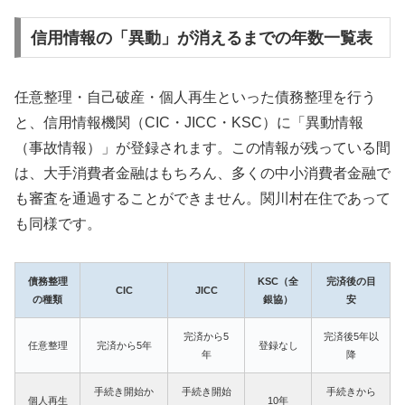
信用情報の「異動」が消えるまでの年数一覧表
任意整理・自己破産・個人再生といった債務整理を行う
と、信用情報機関（CIC・JICC・KSC）に「異動情報
（事故情報）」が登録されます。この情報が残っている間
は、大手消費者金融はもちろん、多くの中小消費者金融で
も審査を通過することができません。関川村在住であって
も同様です。
債務整理
KSC（全
完済後の目
CIC
JICC
の種類
銀協）
安
完済から5
完済後5年以
任意整理
完済から5年
登録なし
年
降
手続き開始か
手続き開始
手続きから
個人再生
10年