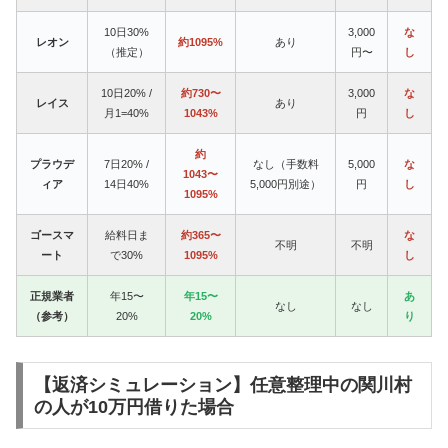
10日30%
3,000
な
レオン
約1095%
あり
（推定）
円〜
し
10日20% /
約730〜
3,000
な
レイス
あり
月1=40%
1043%
円
し
約
プラウデ
7日20% /
なし（手数料
5,000
な
1043〜
ィア
14日40%
5,000円別途）
円
し
1095%
ゴースマ
給料日ま
約365〜
な
不明
不明
ート
で30%
1095%
し
正規業者
年15〜
年15〜
あ
なし
なし
（参考）
20%
20%
り
【返済シミュレーション】任意整理中の関川村
の人が10万円借りた場合