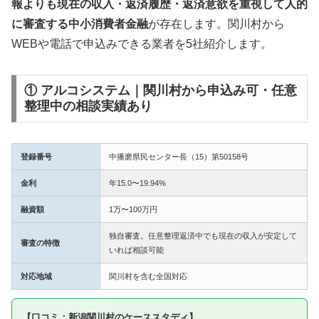
報よりも現在の収入・返済履歴・返済意欲を重視して人的
に審査する中小消費者金融
が存在します。関川村から
WEBや電話で申込みできる業者を5社紹介します。
① アルコシステム｜関川村から申込み可・任意
整理中の相談実績あり
登録番号
中播磨県民センター長（15）第50158号
金利
年15.0〜19.94%
融資額
1万〜100万円
独自審査。任意整理返済中でも現在の収入が安定して
審査の特徴
いれば相談可能
対応地域
関川村を含む全国対応
【口コミ：新潟関川村のケーススタディ】