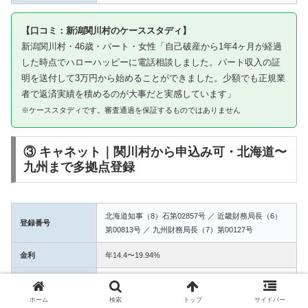
【口コミ：新潟関川村のケーススタディ】
新潟関川村・46歳・パート・女性「自己破産から1年4ヶ月が経過
した時点でハローハッピーに電話相談しました。パート収入の証
明を送付して3万円から始めることができました。少額でも正規業
者で返済実績を積めるのが大事だと実感しています」
※ケーススタディです。審査通過を保証するものではありません
③ キャネット｜関川村から申込み可・北海道〜
九州まで多拠点登録
北海道知事（8）石第02857号 ／ 近畿財務局長（6）
登録番号
第00813号 ／ 九州財務局長（7）第00127号
金利
年14.4〜19.94%
融資額
1万〜50万円
ホーム
検索
トップ
サイドバー
3拠点登録の信頼性。関川村からWEB完結で申込み可