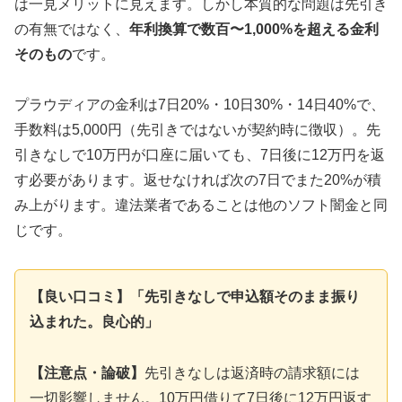
は一見メリットに見えます。しかし本質的な問題は先引き
の有無ではなく、
年利換算で数百〜1,000%を超える金利
そのもの
です。
プラウディアの金利は7日20%・10日30%・14日40%で、
手数料は5,000円（先引きではないが契約時に徴収）。先
引きなしで10万円が口座に届いても、7日後に12万円を返
す必要があります。返せなければ次の7日でまた20%が積
み上がります。違法業者であることは他のソフト闇金と同
じです。
【良い口コミ】「先引きなしで申込額そのまま振り
込まれた。良心的」
【注意点・論破】
先引きなしは返済時の請求額には
一切影響しません。10万円借りて7日後に12万円返す