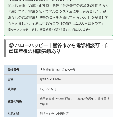
埼玉熊谷市・39歳・正社員・男性「任意整理の返済を2年間きちん
と続けてきた実績を伝えてアルコシステムに申し込みました。延
滞なしの返済実績と現在の収入を評価してもらい5万円を融資して
もらえました。金利は年19%台で月の負担は1,000円以下です」
※ケーススタディです。審査通過を保証するものではありません
② ハローハッピー｜熊谷市から電話相談可・自
己破産後の相談実績あり
登録番号
大阪府知事（5）第12823号
金利
年15.0〜19.94%
融資額
1万〜50万円
自己破産後1〜2年経過していれば相談受付。現況重視
審査の特徴
の審査
対応地域
熊谷市を含む全国対応