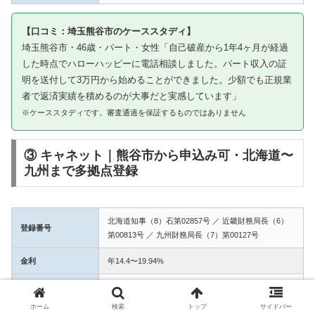
【口コミ：埼玉熊谷市のケーススタディ】
埼玉熊谷市・46歳・パート・女性「自己破産から1年4ヶ月が経過
した時点でハローハッピーに電話相談しました。パート収入の証
明を送付して3万円から始めることができました。少額でも正規業
者で返済実績を積めるのが大事だと実感しています」
※ケーススタディです。審査通過を保証するものではありません
③ キャネット｜熊谷市から申込み可・北海道〜
九州まで多拠点登録
北海道知事（8）石第02857号 ／ 近畿財務局長（6）
登録番号
第00813号 ／ 九州財務局長（7）第00127号
金利
年14.4〜19.94%
融資額
1万〜50万円
ホーム
検索
トップ
サイドバー
3拠点登録の信頼性。熊谷市からWEB完結で申込み可