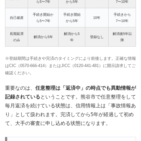
ら5〜7年
から5年
7〜10年
手続き開始か
手続き開始
手続きから
自己破産
10年
ら5〜7年
から5年
7〜10年
長期延滞
解消から5
解消後5年以
解消から5年
登録なし
のみ
年
降
※登録期間は手続きや完済のタイミングにより前後します。正確な情報
はCIC（0570-666-414）またはJICC（0120-441-481）に開示請求してご
確認ください。
重要なのは、
任意整理は「返済中」の時点でも異動情報が
記録されている
ということです。熊谷市で任意整理をして
毎月返済を続けている状態は、信用情報上は「事故情報あ
り」として扱われます。完済してから5年が経過して初め
て、大手の審査に申し込める状態になります。