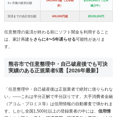
240,000円超（元本残
約154,500円（元本
3ヶ月後の総支払額
存）
減少中）
完済までの合計支払額
400,000円超
約108,000円
任意整理の返済が終わる前にソフト闇金を利用すること
は、家計再建を
さらに4〜5年遅らせる
可能性がありま
す。
熊谷市で任意整理中・自己破産後でも可決
実績のある正規業者5選【2026年最新】
「任意整理中・自己破産後は正規業者で絶対に借りられな
い」——これは半分正解で半分誤りです。大手消費者金融
（アコム・プロミス等）は信用情報の自動審査で弾かれま
す。しかし全国1,500社以上の登録業者の中には、
信用情