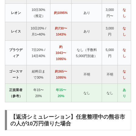
10日30%
3,000
な
レオン
約1095%
あり
（推定）
円〜
し
10日20% /
約730〜
3,000
な
レイス
あり
月1=40%
1043%
円
し
約
プラウデ
7日20% /
なし（手数料
5,000
な
1043〜
ィア
14日40%
5,000円別途）
円
し
1095%
ゴースマ
給料日ま
約365〜
な
不明
不明
ート
で30%
1095%
し
正規業者
年15〜
年15〜
あ
なし
なし
（参考）
20%
20%
り
【返済シミュレーション】任意整理中の熊谷市
の人が10万円借りた場合