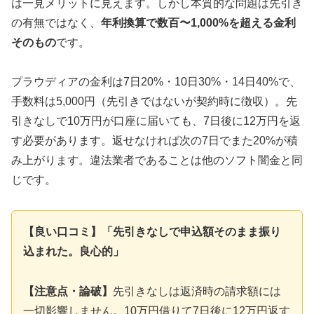
は一見メリットに見えます。しかし本質的な問題は先引き
の有無ではなく、
年利換算で数百〜1,000%を超える金利
そのもの
です。
プラウディアの金利は7日20%・10日30%・14日40%で、
手数料は5,000円（先引きではないが契約時に徴収）。先
引きなしで10万円が口座に届いても、7日後に12万円を返
す必要があります。返せなければ次の7日でまた20%が積
み上がります。違法業者であることは他のソフト闇金と同
じです。
【良い口コミ】「先引きなしで申込額そのまま振り
込まれた。良心的」
【注意点・論破】
先引きなしは返済時の請求額には
一切影響しません。10万円借りて7日後に12万円返す