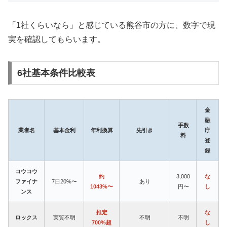
「1社くらいなら」と感じている熊谷市の方に、数字で現
実を確認してもらいます。
6社基本条件比較表
金
融
手数
業者名
基本金利
年利換算
先引き
庁
料
登
録
コウコウ
約
3,000
な
ファイナ
7日20%〜
あり
1043%〜
円〜
し
ンス
推定
な
ロックス
実質不明
不明
不明
700%超
し