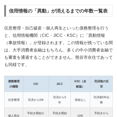
信用情報の「異動」が消えるまでの年数一覧表
任意整理・自己破産・個人再生といった債務整理を行う
と、信用情報機関（CIC・JICC・KSC）に「異動情報
（事故情報）」が登録されます。この情報が残っている間
は、大手消費者金融はもちろん、多くの中小消費者金融で
も審査を通過することができません。熊谷市在住であって
も同様です。
債務整理
KSC（全
完済後の目
CIC
JICC
の種類
銀協）
安
完済から5
完済後5年以
任意整理
完済から5年
登録なし
年
降
手続き開始か
手続き開始
手続きから
個人再生
10年