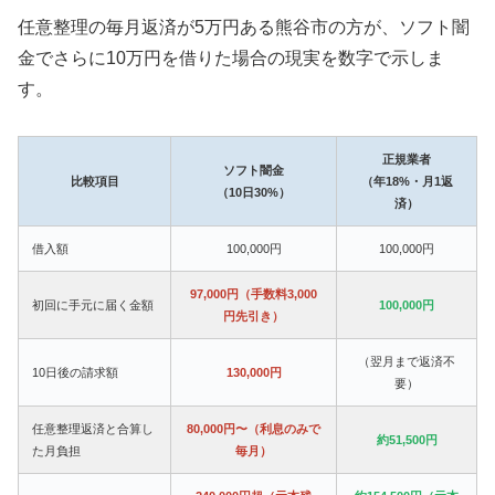
任意整理の毎月返済が5万円ある熊谷市の方が、ソフト闇
金でさらに10万円を借りた場合の現実を数字で示しま
す。
正規業者
ソフト闇金
比較項目
（年18%・月1返
（10日30%）
済）
借入額
100,000円
100,000円
97,000円（手数料3,000
初回に手元に届く金額
100,000円
円先引き）
（翌月まで返済不
10日後の請求額
130,000円
要）
任意整理返済と合算し
80,000円〜（利息のみで
約51,500円
た月負担
毎月）