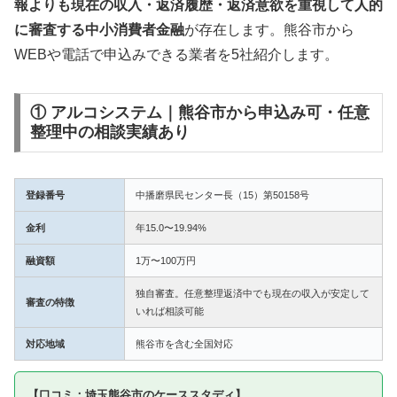
報よりも現在の収入・返済履歴・返済意欲を重視して人的
に審査する中小消費者金融
が存在します。熊谷市から
WEBや電話で申込みできる業者を5社紹介します。
① アルコシステム｜熊谷市から申込み可・任意
整理中の相談実績あり
登録番号
中播磨県民センター長（15）第50158号
金利
年15.0〜19.94%
融資額
1万〜100万円
独自審査。任意整理返済中でも現在の収入が安定して
審査の特徴
いれば相談可能
対応地域
熊谷市を含む全国対応
【口コミ：埼玉熊谷市のケーススタディ】