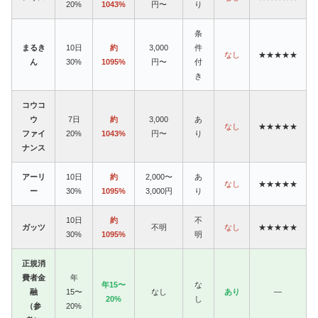
20%
1043%
円〜
り
条
まるき
10日
約
3,000
件
なし
★★★★★
ん
30%
1095%
円〜
付
き
コウコ
ウ
7日
約
3,000
あ
なし
★★★★★
ファイ
20%
1043%
円〜
り
ナンス
アーリ
10日
約
2,000〜
あ
なし
★★★★★
ー
30%
1095%
3,000円
り
10日
約
不
ガッツ
不明
なし
★★★★★
30%
1095%
明
正規消
費者金
年
年15〜
な
融
15〜
なし
あり
—
20%
し
（参
20%