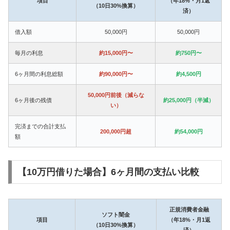
項目
（年18%・月1返
（10日30%換算）
済）
借入額
50,000円
50,000円
毎月の利息
約15,000円〜
約750円〜
6ヶ月間の利息総額
約90,000円〜
約4,500円
50,000円前後（減らな
6ヶ月後の残債
約25,000円（半減）
い）
完済までの合計支払
200,000円超
約54,000円
額
【10万円借りた場合】6ヶ月間の支払い比較
正規消費者金融
ソフト闇金
項目
（年18%・月1返
（10日30%換算）
済）