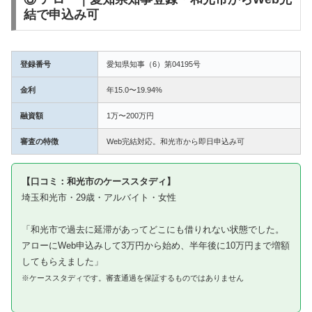
結で申込み可
登録番号
愛知県知事（6）第04195号
金利
年15.0〜19.94%
融資額
1万〜200万円
審査の特徴
Web完結対応。和光市から即日申込み可
【口コミ：和光市のケーススタディ】
埼玉和光市・29歳・アルバイト・女性
「和光市で過去に延滞があってどこにも借りれない状態でした。
アローにWeb申込みして3万円から始め、半年後に10万円まで増額
してもらえました」
※ケーススタディです。審査通過を保証するものではありません