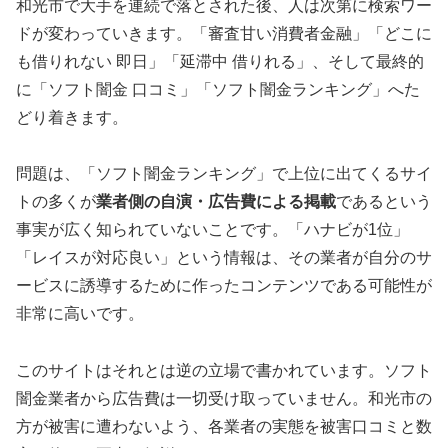
和光市で大手を連続で落とされた後、人は次第に検索ワー
ドが変わっていきます。「審査甘い消費者金融」「どこに
も借りれない 即日」「延滞中 借りれる」、そして最終的
に「ソフト闇金 口コミ」「ソフト闇金ランキング」へた
どり着きます。
問題は、「ソフト闇金ランキング」で上位に出てくるサイ
トの多くが
業者側の自演・広告費による掲載
であるという
事実が広く知られていないことです。「ハナビが1位」
「レイスが対応良い」という情報は、その業者が自分のサ
ービスに誘導するために作ったコンテンツである可能性が
非常に高いです。
このサイトはそれとは逆の立場で書かれています。ソフト
闇金業者から広告費は一切受け取っていません。和光市の
方が被害に遭わないよう、各業者の実態を被害口コミと数