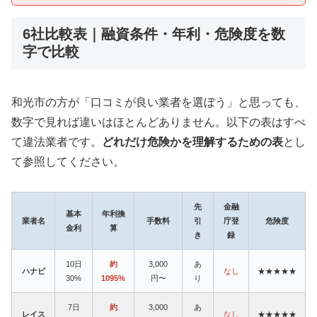
6社比較表｜融資条件・年利・危険度を数
字で比較
和光市の方が「口コミが良い業者を選ぼう」と思っても、
数字で見れば違いはほとんどありません。以下の表はすべ
て違法業者です。
どれだけ危険かを理解するための表
とし
て参照してください。
先
金融
基本
年利換
業者名
手数料
引
庁登
危険度
金利
算
き
録
10日
約
3,000
あ
ハナビ
なし
★★★★★
30%
1095%
円〜
り
7日
約
3,000
あ
レイス
なし
★★★★★