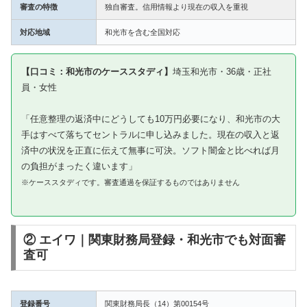
審査の特徴
独自審査。信用情報より現在の収入を重視
対応地域
和光市を含む全国対応
【口コミ：和光市のケーススタディ】
埼玉和光市・36歳・正社
員・女性
「任意整理の返済中にどうしても10万円必要になり、和光市の大
手はすべて落ちてセントラルに申し込みました。現在の収入と返
済中の状況を正直に伝えて無事に可決。ソフト闇金と比べれば月
の負担がまったく違います」
※ケーススタディです。審査通過を保証するものではありません
② エイワ｜関東財務局登録・和光市でも対面審
査可
登録番号
関東財務局長（14）第00154号