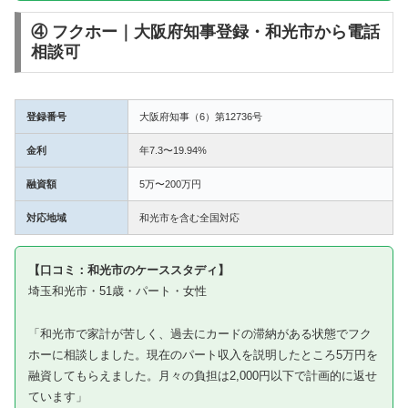
④ フクホー｜大阪府知事登録・和光市から電話
相談可
登録番号
大阪府知事（6）第12736号
金利
年7.3〜19.94%
融資額
5万〜200万円
対応地域
和光市を含む全国対応
【口コミ：和光市のケーススタディ】
埼玉和光市・51歳・パート・女性
「和光市で家計が苦しく、過去にカードの滞納がある状態でフク
ホーに相談しました。現在のパート収入を説明したところ5万円を
融資してもらえました。月々の負担は2,000円以下で計画的に返せ
ています」