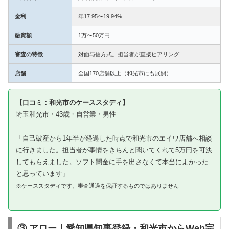
金利
年17.95〜19.94%
融資額
1万〜50万円
審査の特徴
対面与信方式。担当者が直接ヒアリング
店舗
全国170店舗以上（和光市にも展開）
【口コミ：和光市のケーススタディ】
埼玉和光市・43歳・自営業・男性
「自己破産から1年半が経過した時点で和光市のエイワ店舗へ相談
に行きました。担当者が事情をきちんと聞いてくれて5万円を可決
してもらえました。ソフト闇金に手を出さなくて本当によかった
と思っています」
※ケーススタディです。審査通過を保証するものではありません
③ アロー｜愛知県知事登録・和光市からWeb完