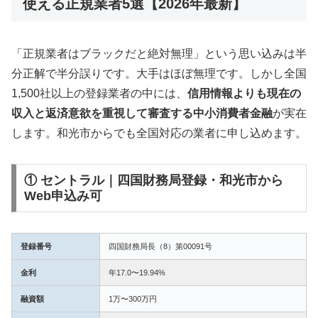
使える正規業者5選【2026年最新】
「正規業者はブラックだと絶対無理」という思い込みは半
分正解で半分誤りです。大手はほぼ無理です。しかし全国
1,500社以上の登録業者の中には、
信用情報よりも現在の
収入と返済意欲を重視して審査する中小消費者金融
が実在
します。和光市からでも全国対応の業者に申し込めます。
① セントラル｜四国財務局登録・和光市から
Web申込み可
登録番号
四国財務局長（8）第00091号
金利
年17.0〜19.94%
融資額
1万〜300万円