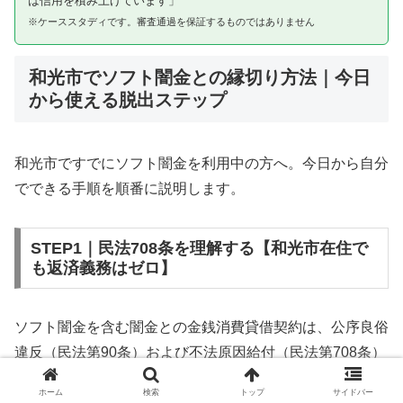
は信用を積み上げています」
※ケーススタディです。審査通過を保証するものではありません
和光市でソフト闇金との縁切り方法｜今日
から使える脱出ステップ
和光市ですでにソフト闇金を利用中の方へ。今日から自分
でできる手順を順番に説明します。
STEP1｜民法708条を理解する【和光市在住で
も返済義務はゼロ】
ソフト闇金を含む闇金との金銭消費貸借契約は、公序良俗
違反（民法第90条）および不法原因給付（民法第708条）
に該当するため、法的には無効です。和光市在住であって
ホーム
検索
トップ
サイドバー
も同様です。