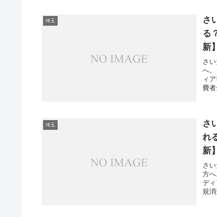
さ
埼玉
る
新
さい
へ。
ィア
費者
さ
埼玉
れ
新
さい
方へ
ディ
規消