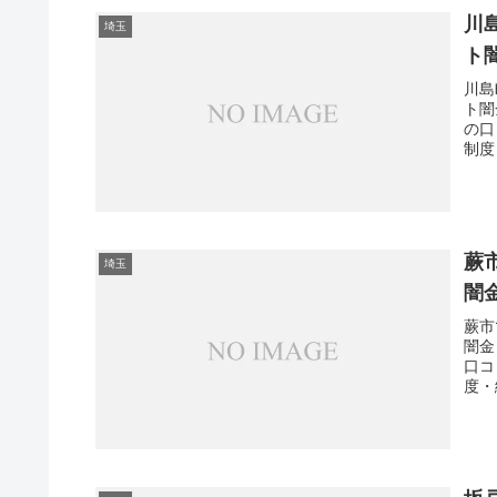
川
埼玉
ト
川島
ト闇
の口
制度
蕨
埼玉
闇
蕨市
闇金
口コ
度・