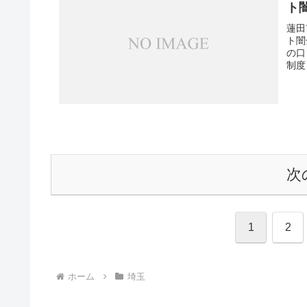
ト
蓮田
ト闇
の口
制度
次
1
2
ホーム
埼玉