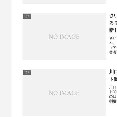
さ
埼玉
る
新
さい
へ。
ィア
費者
川
埼玉
ト
川口
ト闇
の口
制度