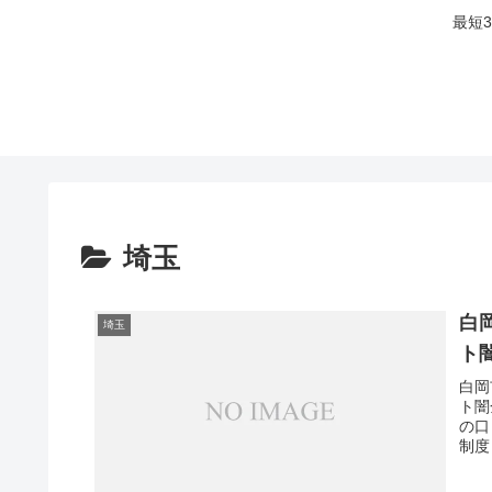
最短
埼玉
白
埼玉
ト
白岡
ト闇
の口
制度