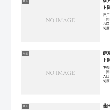
坂
埼玉
ト
坂戸
ト闇
の口
制度
伊
埼玉
ト
伊奈
ト闇
の口
制度
蓮
埼玉