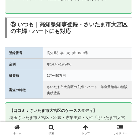
⑤ いつも｜高知県知事登録・さいたま市大宮区
の主婦・パートにも対応
登録番号
高知県知事（4）第01519号
金利
年14.4〜19.94%
融資額
1万〜50万円
さいたま市大宮区の主婦・パート・年金受給者の相談
審査の特徴
実績豊富
【口コミ：さいたま市大宮区のケーススタディ】
埼玉さいたま市大宮区・38歳・専業主婦・女性「さいたま市大宮
区でパート収入を証明して申込みました。いつもは主婦の相談実
績があると聞いて申し込んだところ5万円の融資を受けられまし
ホーム
検索
トップ
サイドバー