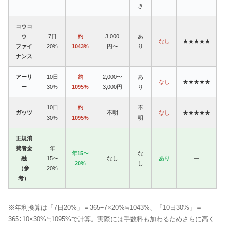
き
コウコ
ウ
7日
約
3,000
あ
なし
★★★★★
ファイ
20%
1043%
円〜
り
ナンス
アーリ
10日
約
2,000〜
あ
なし
★★★★★
ー
30%
1095%
3,000円
り
10日
約
不
ガッツ
不明
なし
★★★★★
30%
1095%
明
正規消
費者金
年
年15〜
な
融
15〜
なし
あり
—
20%
し
（参
20%
考）
※年利換算は「7日20%」＝365÷7×20%≒1043%、「10日30%」＝
365÷10×30%≒1095%で計算。実際には手数料も加わるためさらに高く