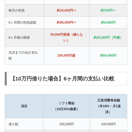
毎月の利息
約15,000円〜
約750円〜
6ヶ月間の利息総額
約90,000円〜
約4,500円
50,000円前後（減らな
6ヶ月後の残債
約25,000円（半減）
い）
完済までの合計支払
200,000円超
約54,000円
額
【10万円借りた場合】6ヶ月間の支払い比較
正規消費者金融
ソフト闇金
項目
（年18%・月1返
（10日30%換算）
済）
借入額
100,000円
100,000円