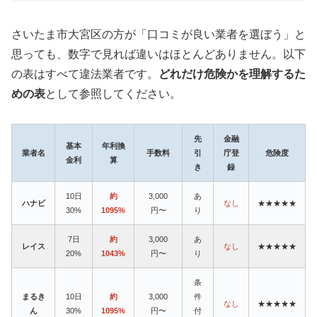
さいたま市大宮区の方が「口コミが良い業者を選ぼう」と
思っても、数字で見れば違いはほとんどありません。以下
の表はすべて違法業者です。
どれだけ危険かを理解するた
めの表
として参照してください。
先
金融
基本
年利換
業者名
手数料
引
庁登
危険度
金利
算
き
録
10日
約
3,000
あ
ハナビ
なし
★★★★★
30%
1095%
円〜
り
7日
約
3,000
あ
レイス
なし
★★★★★
20%
1043%
円〜
り
条
まるき
10日
約
3,000
件
なし
★★★★★
ん
30%
1095%
円〜
付