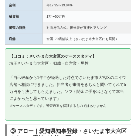
金利
年17.95〜19.94%
融資額
1万〜50万円
審査の特徴
対面与信方式。担当者が直接ヒアリング
店舗
全国170店舗以上（さいたま市大宮区にも展開）
【口コミ：さいたま市大宮区のケーススタディ】
埼玉さいたま市大宮区・43歳・自営業・男性
「自己破産から1年半が経過した時点でさいたま市大宮区のエイワ
店舗へ相談に行きました。担当者が事情をきちんと聞いてくれて5
万円を可決してもらえました。ソフト闇金に手を出さなくて本当
によかったと思っています」
※ケーススタディです。審査通過を保証するものではありません
③ アロー｜愛知県知事登録・さいたま市大宮区