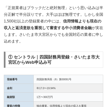
「正規業者はブラックだと絶対無理」という思い込みは半
分正解で半分誤りです。大手はほぼ無理です。しかし全国
1,500社以上の登録業者の中には、
信用情報よりも現在の
収入と返済意欲を重視して審査する中小消費者金融
が実在
します。さいたま市大宮区からでも全国対応の業者に申し
込めます。
① セントラル｜四国財務局登録・さいたま市大
宮区からWeb申込み可
登録番号
四国財務局長（8）第00091号
金利
年17.0〜19.94%
融資額
1万〜300万円
審査の特徴
独自審査。信用情報より現在の収入を重視