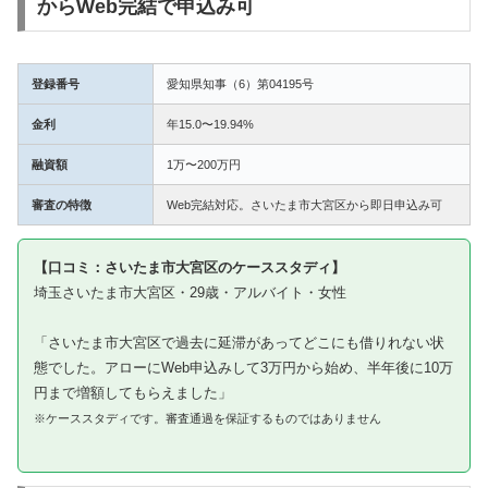
からWeb完結で申込み可
登録番号
愛知県知事（6）第04195号
金利
年15.0〜19.94%
融資額
1万〜200万円
審査の特徴
Web完結対応。さいたま市大宮区から即日申込み可
【口コミ：さいたま市大宮区のケーススタディ】
埼玉さいたま市大宮区・29歳・アルバイト・女性
「さいたま市大宮区で過去に延滞があってどこにも借りれない状
態でした。アローにWeb申込みして3万円から始め、半年後に10万
円まで増額してもらえました」
※ケーススタディです。審査通過を保証するものではありません