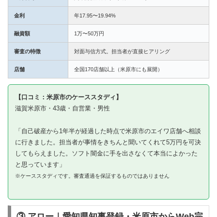
金利
年17.95〜19.94%
融資額
1万〜50万円
審査の特徴
対面与信方式。担当者が直接ヒアリング
店舗
全国170店舗以上（米原市にも展開）
【口コミ：米原市のケーススタディ】
滋賀米原市・43歳・自営業・男性
「自己破産から1年半が経過した時点で米原市のエイワ店舗へ相談
に行きました。担当者が事情をきちんと聞いてくれて5万円を可決
してもらえました。ソフト闇金に手を出さなくて本当によかった
と思っています」
※ケーススタディです。審査通過を保証するものではありません
③ アロー｜愛知県知事登録・米原市からWeb完