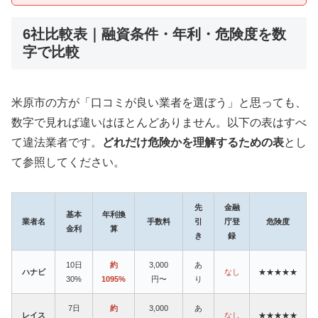
6社比較表｜融資条件・年利・危険度を数
字で比較
米原市の方が「口コミが良い業者を選ぼう」と思っても、
数字で見れば違いはほとんどありません。以下の表はすべ
て違法業者です。
どれだけ危険かを理解するための表
とし
て参照してください。
先
金融
基本
年利換
業者名
手数料
引
庁登
危険度
金利
算
き
録
10日
約
3,000
あ
ハナビ
なし
★★★★★
30%
1095%
円〜
り
7日
約
3,000
あ
レイス
なし
★★★★★