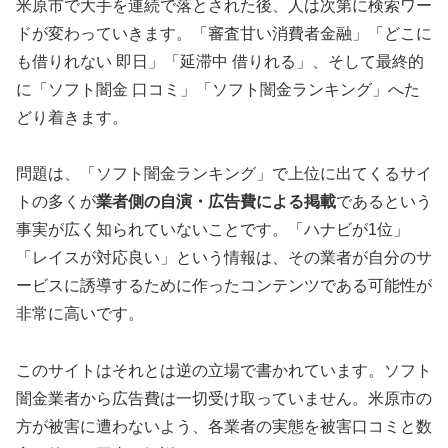
米原市で大手を連続で落とされた後、人は次第に検索ワー
ドが変わっていきます。「審査甘い消費者金融」「どこに
も借りれない 即日」「延滞中 借りれる」、そして最終的
に「ソフト闇金 口コミ」「ソフト闇金ランキング」へた
どり着きます。
問題は、「ソフト闇金ランキング」で上位に出てくるサイ
トの多くが
業者側の自演・広告費による掲載
であるという
事実が広く知られていないことです。「ハナビが1位」
「レイスが対応良い」という情報は、その業者が自分のサ
ービスに誘導するために作ったコンテンツである可能性が
非常に高いです。
このサイトはそれとは逆の立場で書かれています。ソフト
闇金業者から広告費は一切受け取っていません。米原市の
方が被害に遭わないよう、各業者の実態を被害口コミと数