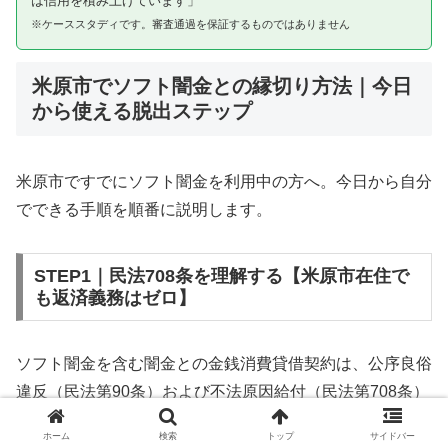
は信用を積み上げています」
※ケーススタディです。審査通過を保証するものではありません
米原市でソフト闇金との縁切り方法｜今日
から使える脱出ステップ
米原市ですでにソフト闇金を利用中の方へ。今日から自分
でできる手順を順番に説明します。
STEP1｜民法708条を理解する【米原市在住で
も返済義務はゼロ】
ソフト闇金を含む闇金との金銭消費貸借契約は、公序良俗
違反（民法第90条）および不法原因給付（民法第708条）
に該当するため、法的には無効です。米原市在住であって
ホーム
検索
トップ
サイドバー
も同様です。