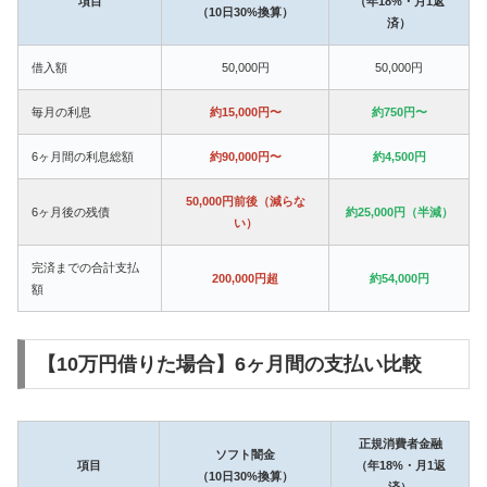
項目
（年18%・月1返
（10日30%換算）
済）
借入額
50,000円
50,000円
毎月の利息
約15,000円〜
約750円〜
6ヶ月間の利息総額
約90,000円〜
約4,500円
50,000円前後（減らな
6ヶ月後の残債
約25,000円（半減）
い）
完済までの合計支払
200,000円超
約54,000円
額
【10万円借りた場合】6ヶ月間の支払い比較
正規消費者金融
ソフト闇金
項目
（年18%・月1返
（10日30%換算）
済）