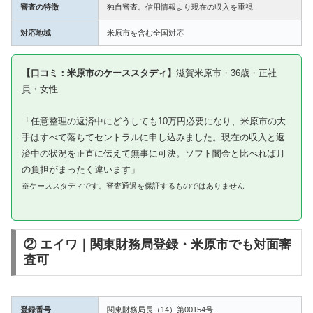
審査の特徴
独自審査。信用情報より現在の収入を重視
対応地域
米原市を含む全国対応
【口コミ：米原市のケーススタディ】
滋賀米原市・36歳・正社
員・女性
「任意整理の返済中にどうしても10万円必要になり、米原市の大
手はすべて落ちてセントラルに申し込みました。現在の収入と返
済中の状況を正直に伝えて無事に可決。ソフト闇金と比べれば月
の負担がまったく違います」
※ケーススタディです。審査通過を保証するものではありません
② エイワ｜関東財務局登録・米原市でも対面審
査可
登録番号
関東財務局長（14）第00154号