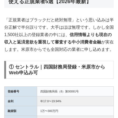
使える正規業者5選【2026年最新】
「正規業者はブラックだと絶対無理」という思い込みは半
分正解で半分誤りです。大手はほぼ無理です。しかし全国
1,500社以上の登録業者の中には、
信用情報よりも現在の
収入と返済意欲を重視して審査する中小消費者金融
が実在
します。米原市からでも全国対応の業者に申し込めます。
① セントラル｜四国財務局登録・米原市から
Web申込み可
登録番号
四国財務局長（8）第00091号
金利
年17.0〜19.94%
融資額
1万〜300万円