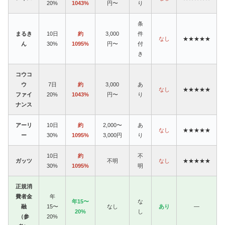
20%
1043%
円〜
り
条
まるき
10日
約
3,000
件
なし
★★★★★
ん
30%
1095%
円〜
付
き
コウコ
ウ
7日
約
3,000
あ
なし
★★★★★
ファイ
20%
1043%
円〜
り
ナンス
アーリ
10日
約
2,000〜
あ
なし
★★★★★
ー
30%
1095%
3,000円
り
10日
約
不
ガッツ
不明
なし
★★★★★
30%
1095%
明
正規消
費者金
年
年15〜
な
融
15〜
なし
あり
—
20%
し
（参
20%