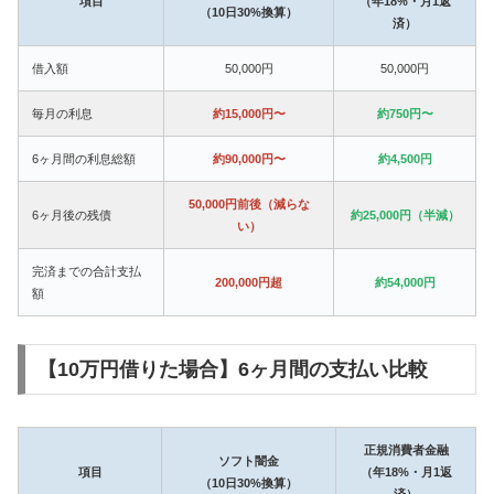
項目
（年18%・月1返
（10日30%換算）
済）
借入額
50,000円
50,000円
毎月の利息
約15,000円〜
約750円〜
6ヶ月間の利息総額
約90,000円〜
約4,500円
50,000円前後（減らな
6ヶ月後の残債
約25,000円（半減）
い）
完済までの合計支払
200,000円超
約54,000円
額
【10万円借りた場合】6ヶ月間の支払い比較
正規消費者金融
ソフト闇金
項目
（年18%・月1返
（10日30%換算）
済）