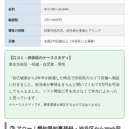
金利
年17.95〜19.94%
融資額
1万〜50万円
審査の特徴
対面与信方式。担当者が直接ヒアリング
店舗
全国170店舗以上（渋谷区にも展開）
【口コミ：渋谷区のケーススタディ】
東京渋谷区・43歳・自営業・男性
「自己破産から1年半が経過した時点で渋谷区のエイワ店舗へ相談
に行きました。担当者が事情をきちんと聞いてくれて5万円を可決
してもらえました。ソフト闇金に手を出さなくて本当によかった
と思っています」
※ケーススタディです。審査通過を保証するものではありません
③ アロー｜愛知県知事登録・渋谷区からWeb完