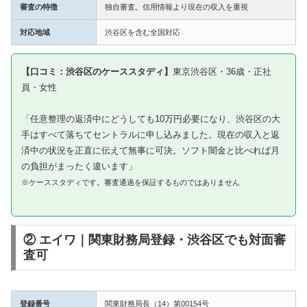
審査の特徴
独自審査。信用情報より現在の収入を重視
対応地域
渋谷区を含む全国対応
【口コミ：渋谷区のケーススタディ】
東京渋谷区・36歳・正社
員・女性
「任意整理の返済中にどうしても10万円必要になり、渋谷区の大
手はすべて落ちてセントラルに申し込みました。現在の収入と返
済中の状況を正直に伝えて無事に可決。ソフト闇金と比べれば月
の負担がまったく違います」
※ケーススタディです。審査通過を保証するものではありません
② エイワ｜関東財務局登録・渋谷区でも対面審
査可
登録番号
関東財務局長（14）第00154号