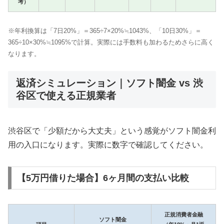
考）
※年利換算は「7日20%」＝365÷7×20%≒1043%、「10日30%」＝
365÷10×30%≒1095%で計算。実際には手数料も加わるためさらに高く
なります。
返済シミュレーション｜ソフト闇金 vs 渋
谷区で使える正規業者
渋谷区で「少額だから大丈夫」という感覚がソフト闇金利
用の入口になります。実際に数字で確認してください。
【5万円借りた場合】6ヶ月間の支払い比較
正規消費者金融
ソフト闇金