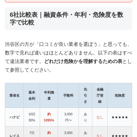
6社比較表｜融資条件・年利・危険度を数
字で比較
渋谷区の方が「口コミが良い業者を選ぼう」と思っても、
数字で見れば違いはほとんどありません。以下の表はすべ
て違法業者です。
どれだけ危険かを理解するための表
とし
て参照してください。
先
金融
基本
年利換
業者名
手数料
引
庁登
危険度
金利
算
き
録
10日
約
3,000
あ
ハナビ
なし
★★★★★
30%
1095%
円〜
り
7日
約
3,000
あ
レイス
なし
★★★★★