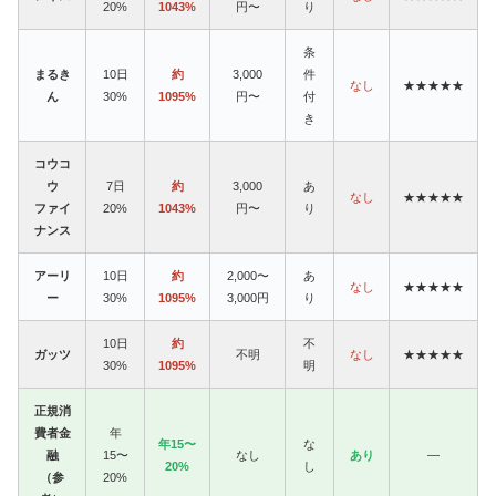
20%
1043%
円〜
り
条
まるき
10日
約
3,000
件
なし
★★★★★
ん
30%
1095%
円〜
付
き
コウコ
ウ
7日
約
3,000
あ
なし
★★★★★
ファイ
20%
1043%
円〜
り
ナンス
アーリ
10日
約
2,000〜
あ
なし
★★★★★
ー
30%
1095%
3,000円
り
10日
約
不
ガッツ
不明
なし
★★★★★
30%
1095%
明
正規消
費者金
年
年15〜
な
融
15〜
なし
あり
—
20%
し
（参
20%