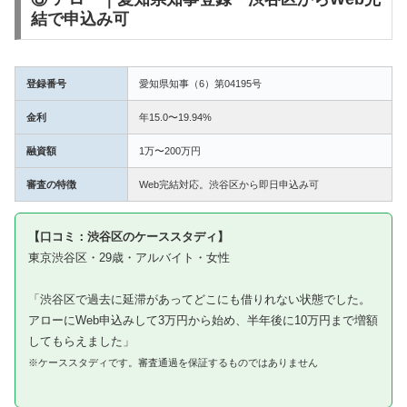
結で申込み可
登録番号
愛知県知事（6）第04195号
金利
年15.0〜19.94%
融資額
1万〜200万円
審査の特徴
Web完結対応。渋谷区から即日申込み可
【口コミ：渋谷区のケーススタディ】
東京渋谷区・29歳・アルバイト・女性
「渋谷区で過去に延滞があってどこにも借りれない状態でした。
アローにWeb申込みして3万円から始め、半年後に10万円まで増額
してもらえました」
※ケーススタディです。審査通過を保証するものではありません