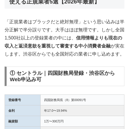
使える正規業者5選【2026年最新】
「正規業者はブラックだと絶対無理」という思い込みは半
分正解で半分誤りです。大手はほぼ無理です。しかし全国
1,500社以上の登録業者の中には、
信用情報よりも現在の
収入と返済意欲を重視して審査する中小消費者金融
が実在
します。渋谷区からでも全国対応の業者に申し込めます。
① セントラル｜四国財務局登録・渋谷区から
Web申込み可
登録番号
四国財務局長（8）第00091号
金利
年17.0〜19.94%
融資額
1万〜300万円