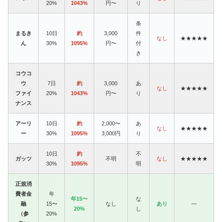
20%
1043%
円〜
り
条
まるき
10日
約
3,000
件
なし
★★★★★
ん
30%
1095%
円〜
付
き
コウコ
ウ
7日
約
3,000
あ
なし
★★★★★
ファイ
20%
1043%
円〜
り
ナンス
アーリ
10日
約
2,000〜
あ
なし
★★★★★
ー
30%
1095%
3,000円
り
10日
約
不
ガッツ
不明
なし
★★★★★
30%
1095%
明
正規消
費者金
年
年15〜
な
融
15〜
なし
あり
—
20%
し
（参
20%