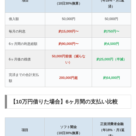
項目
（年18%・月1返
（10日30%換算）
済）
借入額
50,000円
50,000円
毎月の利息
約15,000円〜
約750円〜
6ヶ月間の利息総額
約90,000円〜
約4,500円
50,000円前後（減らな
6ヶ月後の残債
約25,000円（半減）
い）
完済までの合計支払
200,000円超
約54,000円
額
【10万円借りた場合】6ヶ月間の支払い比較
正規消費者金融
ソフト闇金
項目
（年18%・月1返
（10日30%換算）
済）