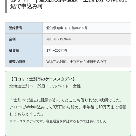
結で申込み可
登録番号
愛知県知事（6）第04195号
金利
年15.0〜19.94%
融資額
1万〜200万円
審査の特徴
Web完結対応。士別市から即日申込み可
【口コミ：士別市のケーススタディ】
北海道士別市・29歳・アルバイト・女性
「士別市で過去に延滞があってどこにも借りれない状態でした。
アローにWeb申込みして3万円から始め、半年後に10万円まで増額
してもらえました」
※ケーススタディです。審査通過を保証するものではありません