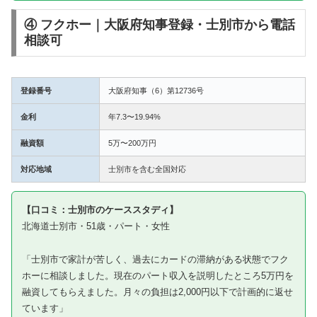
④ フクホー｜大阪府知事登録・士別市から電話
相談可
登録番号
大阪府知事（6）第12736号
金利
年7.3〜19.94%
融資額
5万〜200万円
対応地域
士別市を含む全国対応
【口コミ：士別市のケーススタディ】
北海道士別市・51歳・パート・女性
「士別市で家計が苦しく、過去にカードの滞納がある状態でフク
ホーに相談しました。現在のパート収入を説明したところ5万円を
融資してもらえました。月々の負担は2,000円以下で計画的に返せ
ています」