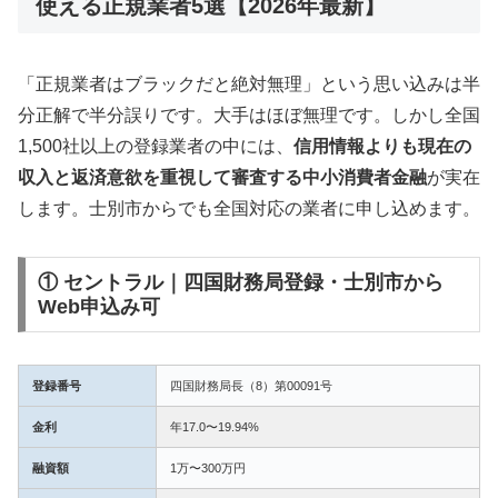
使える正規業者5選【2026年最新】
「正規業者はブラックだと絶対無理」という思い込みは半
分正解で半分誤りです。大手はほぼ無理です。しかし全国
1,500社以上の登録業者の中には、
信用情報よりも現在の
収入と返済意欲を重視して審査する中小消費者金融
が実在
します。士別市からでも全国対応の業者に申し込めます。
① セントラル｜四国財務局登録・士別市から
Web申込み可
登録番号
四国財務局長（8）第00091号
金利
年17.0〜19.94%
融資額
1万〜300万円