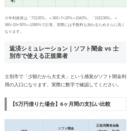
考）
※年利換算は「7日20%」＝365÷7×20%≒1043%、「10日30%」＝
365÷10×30%≒1095%で計算。実際には手数料も加わるためさらに高く
なります。
返済シミュレーション｜ソフト闇金 vs 士
別市で使える正規業者
士別市で「少額だから大丈夫」という感覚がソフト闇金利
用の入口になります。実際に数字で確認してください。
【5万円借りた場合】6ヶ月間の支払い比較
正規消費者金融
ソフト闇金