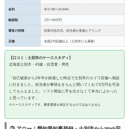
金利
年17.95〜19.94%
融資額
1万〜50万円
審査の特徴
対面与信方式。担当者が直接ヒアリング
店舗
全国170店舗以上（士別市にも展開）
【口コミ：士別市のケーススタディ】
北海道士別市・43歳・自営業・男性
「自己破産から1年半が経過した時点で士別市のエイワ店舗へ相談
に行きました。担当者が事情をきちんと聞いてくれて5万円を可決
してもらえました。ソフト闇金に手を出さなくて本当によかった
と思っています」
※ケーススタディです。審査通過を保証するものではありません
③ アロー｜愛知県知事登録・士別市からWeb完