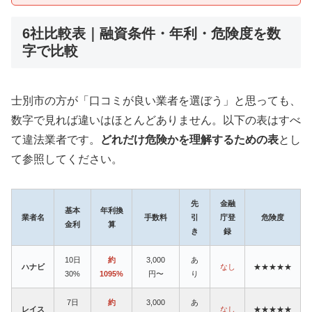
6社比較表｜融資条件・年利・危険度を数
字で比較
士別市の方が「口コミが良い業者を選ぼう」と思っても、
数字で見れば違いはほとんどありません。以下の表はすべ
て違法業者です。
どれだけ危険かを理解するための表
とし
て参照してください。
先
金融
基本
年利換
業者名
手数料
引
庁登
危険度
金利
算
き
録
10日
約
3,000
あ
ハナビ
なし
★★★★★
30%
1095%
円〜
り
7日
約
3,000
あ
レイス
なし
★★★★★