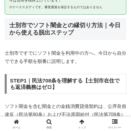
今は信用を積み上げています」
※ケーススタディです。審査通過を保証するものではありません
士別市でソフト闇金との縁切り方法｜今日
から使える脱出ステップ
士別市ですでにソフト闇金を利用中の方へ。今日から自分
でできる手順を順番に説明します。
STEP1｜民法708条を理解する【士別市在住で
も返済義務はゼロ】
ソフト闇金を含む闇金との金銭消費貸借契約は、公序良俗
違反（民法第90条）および不法原因給付（民法第708条）
に該当するため、法的には無効です。士別市在住であって
ホーム
検索
トップ
サイドバー
も同様です。