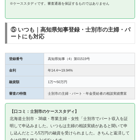
※ケーススタディです。審査通過を保証するものではありません
⑤ いつも｜高知県知事登録・士別市の主婦・パ
ートにも対応
登録番号
高知県知事（4）第01519号
金利
年14.4〜19.94%
融資額
1万〜50万円
審査の特徴
士別市の主婦・パート・年金受給者の相談実績豊富
【口コミ：士別市のケーススタディ】
北海道士別市・38歳・専業主婦・女性「士別市でパート収入を証
明して申込みました。いつもは主婦の相談実績があると聞いて申
し込んだところ5万円の融資を受けられました。きちんと返済して