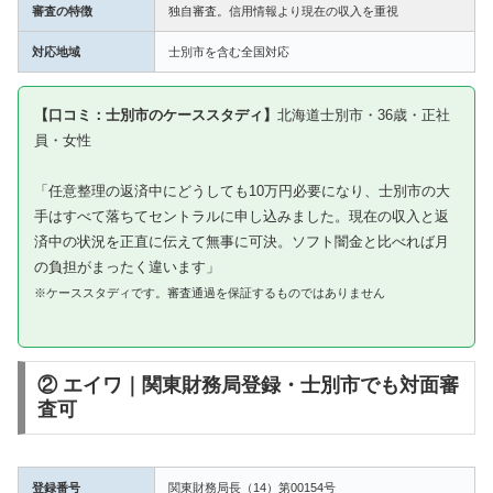
審査の特徴
独自審査。信用情報より現在の収入を重視
対応地域
士別市を含む全国対応
【口コミ：士別市のケーススタディ】
北海道士別市・36歳・正社
員・女性
「任意整理の返済中にどうしても10万円必要になり、士別市の大
手はすべて落ちてセントラルに申し込みました。現在の収入と返
済中の状況を正直に伝えて無事に可決。ソフト闇金と比べれば月
の負担がまったく違います」
※ケーススタディです。審査通過を保証するものではありません
② エイワ｜関東財務局登録・士別市でも対面審
査可
登録番号
関東財務局長（14）第00154号