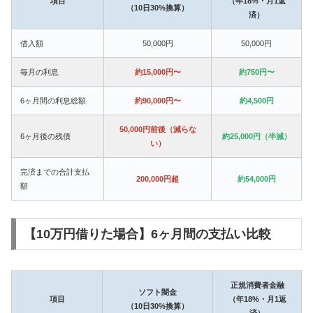
項目
（年18%・月1返
（10日30%換算）
済）
借入額
50,000円
50,000円
毎月の利息
約15,000円〜
約750円〜
6ヶ月間の利息総額
約90,000円〜
約4,500円
50,000円前後（減らな
6ヶ月後の残債
約25,000円（半減）
い）
完済までの合計支払
200,000円超
約54,000円
額
【10万円借りた場合】6ヶ月間の支払い比較
正規消費者金融
ソフト闇金
項目
（年18%・月1返
（10日30%換算）
済）