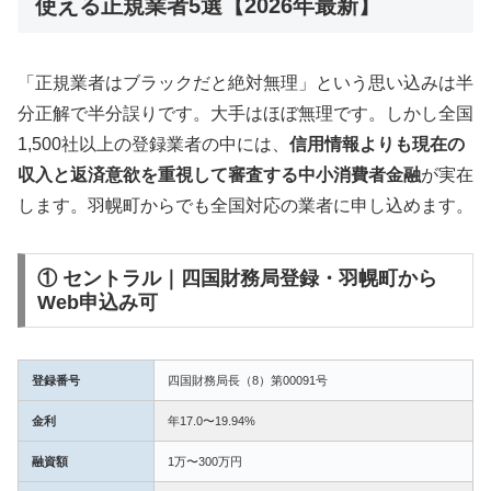
使える正規業者5選【2026年最新】
「正規業者はブラックだと絶対無理」という思い込みは半
分正解で半分誤りです。大手はほぼ無理です。しかし全国
1,500社以上の登録業者の中には、
信用情報よりも現在の
収入と返済意欲を重視して審査する中小消費者金融
が実在
します。羽幌町からでも全国対応の業者に申し込めます。
① セントラル｜四国財務局登録・羽幌町から
Web申込み可
登録番号
四国財務局長（8）第00091号
金利
年17.0〜19.94%
融資額
1万〜300万円