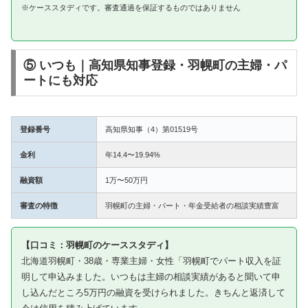
※ケーススタディです。審査通過を保証するものではありません
⑤ いつも｜高知県知事登録・羽幌町の主婦・パ
ートにも対応
登録番号
高知県知事（4）第01519号
金利
年14.4〜19.94%
融資額
1万〜50万円
審査の特徴
羽幌町の主婦・パート・年金受給者の相談実績豊富
【口コミ：羽幌町のケーススタディ】
北海道羽幌町・38歳・専業主婦・女性「羽幌町でパート収入を証
明して申込みました。いつもは主婦の相談実績があると聞いて申
し込んだところ5万円の融資を受けられました。きちんと返済して