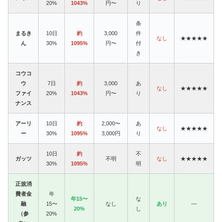
20%
1043%
円〜
り
条
まるき
10日
約
3,000
件
なし
★★★★★
ん
30%
1095%
円〜
付
き
コウコ
ウ
7日
約
3,000
あ
なし
★★★★★
ファイ
20%
1043%
円〜
り
ナンス
アーリ
10日
約
2,000〜
あ
なし
★★★★★
ー
30%
1095%
3,000円
り
10日
約
不
ガッツ
不明
なし
★★★★★
30%
1095%
明
正規消
費者金
年
年15〜
な
融
15〜
なし
あり
—
20%
し
（参
20%