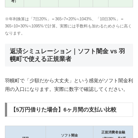
考）
※年利換算は「7日20%」＝365÷7×20%≒1043%、「10日30%」＝
365÷10×30%≒1095%で計算。実際には手数料も加わるためさらに高く
なります。
返済シミュレーション｜ソフト闇金 vs 羽
幌町で使える正規業者
羽幌町で「少額だから大丈夫」という感覚がソフト闇金利
用の入口になります。実際に数字で確認してください。
【5万円借りた場合】6ヶ月間の支払い比較
正規消費者金融
ソフト闇金