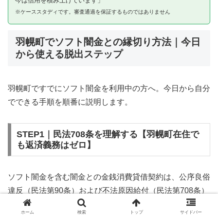
今は信用を積み上げています」
※ケーススタディです。審査通過を保証するものではありません
羽幌町でソフト闇金との縁切り方法｜今日
から使える脱出ステップ
羽幌町ですでにソフト闇金を利用中の方へ。今日から自分
でできる手順を順番に説明します。
STEP1｜民法708条を理解する【羽幌町在住で
も返済義務はゼロ】
ソフト闇金を含む闇金との金銭消費貸借契約は、公序良俗
違反（民法第90条）および不法原因給付（民法第708条）
に該当するため、法的には無効です。羽幌町在住であって
ホーム
検索
トップ
サイドバー
も同様です。