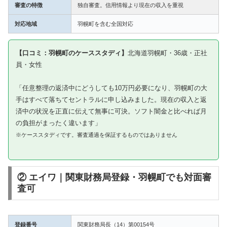
審査の特徴
独自審査。信用情報より現在の収入を重視
対応地域
羽幌町を含む全国対応
【口コミ：羽幌町のケーススタディ】
北海道羽幌町・36歳・正社
員・女性
「任意整理の返済中にどうしても10万円必要になり、羽幌町の大
手はすべて落ちてセントラルに申し込みました。現在の収入と返
済中の状況を正直に伝えて無事に可決。ソフト闇金と比べれば月
の負担がまったく違います」
※ケーススタディです。審査通過を保証するものではありません
② エイワ｜関東財務局登録・羽幌町でも対面審
査可
登録番号
関東財務局長（14）第00154号