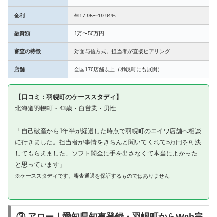
金利
年17.95〜19.94%
融資額
1万〜50万円
審査の特徴
対面与信方式。担当者が直接ヒアリング
店舗
全国170店舗以上（羽幌町にも展開）
【口コミ：羽幌町のケーススタディ】
北海道羽幌町・43歳・自営業・男性
「自己破産から1年半が経過した時点で羽幌町のエイワ店舗へ相談
に行きました。担当者が事情をきちんと聞いてくれて5万円を可決
してもらえました。ソフト闇金に手を出さなくて本当によかった
と思っています」
※ケーススタディです。審査通過を保証するものではありません
③ アロー｜愛知県知事登録・羽幌町からWeb完