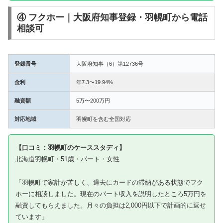
④ フクホー｜大阪府知事登録・羽幌町から電話
相談可
登録番号
大阪府知事（6）第12736号
金利
年7.3〜19.94%
融資額
5万〜200万円
対応地域
羽幌町を含む全国対応
【口コミ：羽幌町のケーススタディ】
北海道羽幌町・51歳・パート・女性
「羽幌町で家計が苦しく、過去にカードの滞納がある状態でフク
ホーに相談しました。現在のパート収入を説明したところ5万円を
融資してもらえました。月々の負担は2,000円以下で計画的に返せ
ています」