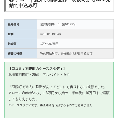
結で申込み可
登録番号
愛知県知事（6）第04195号
金利
年15.0〜19.94%
融資額
1万〜200万円
審査の特徴
Web完結対応。羽幌町から即日申込み可
【口コミ：羽幌町のケーススタディ】
北海道羽幌町・29歳・アルバイト・女性
「羽幌町で過去に延滞があってどこにも借りれない状態でした。
アローにWeb申込みして3万円から始め、半年後に10万円まで増額
してもらえました」
※ケーススタディです。審査通過を保証するものではありません