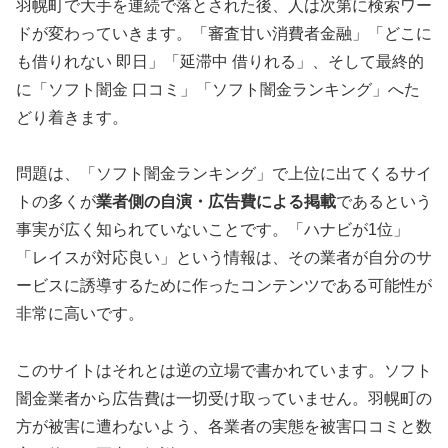
羽幌町で大手を連続で落とされた後、人は次第に検索ワー
ドが変わっていきます。「審査甘い消費者金融」「どこに
も借りれない 即日」「延滞中 借りれる」、そして最終的
に「ソフト闇金 口コミ」「ソフト闇金ランキング」へた
どり着きます。
問題は、「ソフト闇金ランキング」で上位に出てくるサイ
トの多くが
業者側の自演・広告費による掲載
であるという
事実が広く知られていないことです。「ハナビが1位」
「レイスが対応良い」という情報は、その業者が自分のサ
ービスに誘導するために作ったコンテンツである可能性が
非常に高いです。
このサイトはそれとは逆の立場で書かれています。ソフト
闇金業者から広告費は一切受け取っていません。羽幌町の
方が被害に遭わないよう、各業者の実態を被害口コミと数