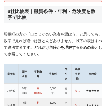
6社比較表｜融資条件・年利・危険度を数
字で比較
羽幌町の方が「口コミが良い業者を選ぼう」と思っても、
数字で見れば違いはほとんどありません。以下の表はすべ
て違法業者です。
どれだけ危険かを理解するための表
とし
て参照してください。
先
金融
基本
年利換
業者名
手数料
引
庁登
危険度
金利
算
き
録
10日
約
3,000
あ
ハナビ
なし
★★★★★
30%
1095%
円〜
り
7日
約
3,000
あ
レイス
なし
★★★★★