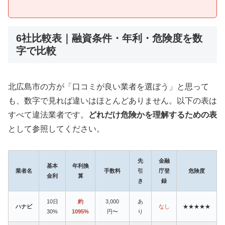
6社比較表｜融資条件・年利・危険度を数
字で比較
北広島市の方が「口コミが良い業者を選ぼう」と思って
も、数字で見れば違いはほとんどありません。以下の表は
すべて違法業者です。
どれだけ危険かを理解するための表
として参照してください。
先
金融
基本
年利換
業者名
手数料
引
庁登
危険度
金利
算
き
録
10日
約
3,000
あ
ハナビ
なし
★★★★★
30%
1095%
円〜
り