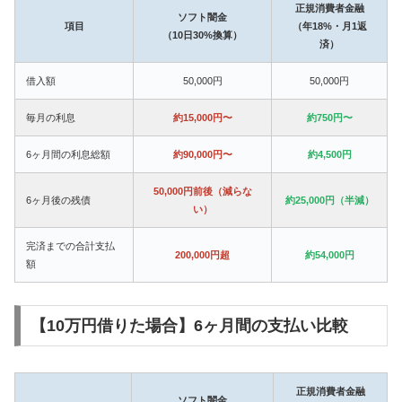
正規消費者金融
ソフト闇金
項目
（年18%・月1返
（10日30%換算）
済）
借入額
50,000円
50,000円
毎月の利息
約15,000円〜
約750円〜
6ヶ月間の利息総額
約90,000円〜
約4,500円
50,000円前後（減らな
6ヶ月後の残債
約25,000円（半減）
い）
完済までの合計支払
200,000円超
約54,000円
額
【10万円借りた場合】6ヶ月間の支払い比較
正規消費者金融
ソフト闇金