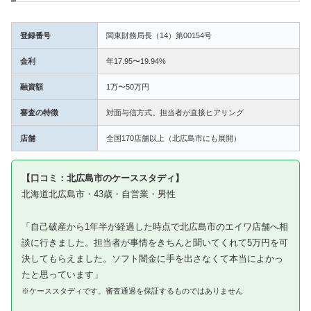
登録番号
関東財務局長（14）第00154号
金利
年17.95〜19.94%
融資額
1万〜50万円
審査の特徴
対面与信方式。担当者が直接ヒアリング
店舗
全国170店舗以上（北広島市にも展開）
【口コミ：北広島市のケーススタディ】
北海道北広島市・43歳・自営業・男性
「自己破産から1年半が経過した時点で北広島市のエイワ店舗へ相
談に行きました。担当者が事情をきちんと聞いてくれて5万円を可
決してもらえました。ソフト闇金に手を出さなくて本当によかっ
たと思っています」
※ケーススタディです。審査通過を保証するものではありません