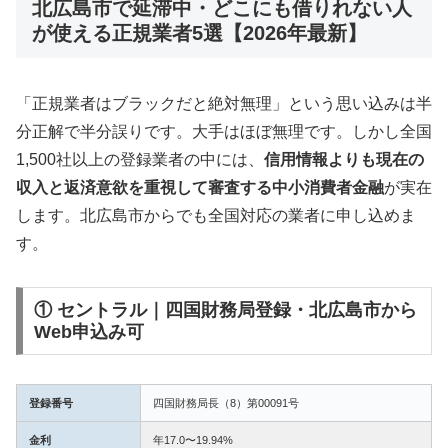
北広島市で延滞中・どこにも借りれない人
が使える正規業者5選【2026年最新】
「正規業者はブラックだと絶対無理」という思い込みは半
分正解で半分誤りです。大手はほぼ無理です。しかし全国
1,500社以上の登録業者の中には、
信用情報よりも現在の
収入と返済意欲を重視して審査する中小消費者金融
が実在
します。北広島市からでも全国対応の業者に申し込めま
す。
① セントラル｜四国財務局登録・北広島市から
Web申込み可
登録番号
四国財務局長（8）第00091号
金利
年17.0〜19.94%