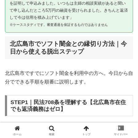
を証明して申込みました。いつもは主婦の相談実績があると聞い
て申し込んだところ5万円の融資を受けられました。きちんと返済
して今は信用を積み上げています」
※ケーススタディです。審査通過を保証するものではありません
北広島市でソフト闇金との縁切り方法｜今
日から使える脱出ステップ
北広島市ですでにソフト闇金を利用中の方へ。今日から自
分でできる手順を順番に説明します。
STEP1｜民法708条を理解する【北広島市在住
でも返済義務はゼロ】
ソフト闇金を含む闇金との金銭消費貸借契約は、公序良俗
ホーム
検索
トップ
サイドバー
違反（民法第90条）および不法原因給付（民法第708条）