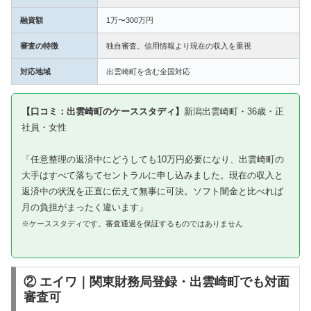
融資額
1万〜300万円
審査の特徴
独自審査。信用情報より現在の収入を重視
対応地域
出雲崎町を含む全国対応
【口コミ：出雲崎町のケーススタディ】
新潟出雲崎町・36歳・正
社員・女性
「任意整理の返済中にどうしても10万円必要になり、出雲崎町の
大手はすべて落ちてセントラルに申し込みました。現在の収入と
返済中の状況を正直に伝えて無事に可決。ソフト闇金と比べれば
月の負担がまったく違います」
※ケーススタディです。審査通過を保証するものではありません
② エイワ｜関東財務局登録・出雲崎町でも対面
審査可