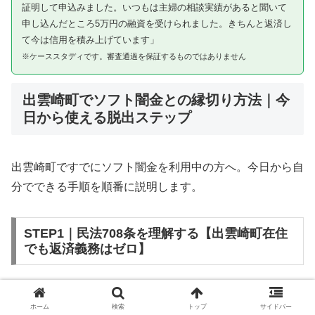
証明して申込みました。いつもは主婦の相談実績があると聞いて
申し込んだところ5万円の融資を受けられました。きちんと返済し
て今は信用を積み上げています」
※ケーススタディです。審査通過を保証するものではありません
出雲崎町でソフト闇金との縁切り方法｜今
日から使える脱出ステップ
出雲崎町ですでにソフト闇金を利用中の方へ。今日から自
分でできる手順を順番に説明します。
STEP1｜民法708条を理解する【出雲崎町在住
でも返済義務はゼロ】
ソフト闇金を含む闇金との金銭消費貸借契約は、公序良俗
ホーム
検索
トップ
サイドバー
違反（民法第90条）および不法原因給付（民法第708条）