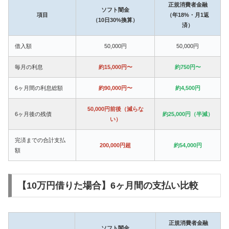
正規消費者金融
ソフト闇金
項目
（年18%・月1返
（10日30%換算）
済）
借入額
50,000円
50,000円
毎月の利息
約15,000円〜
約750円〜
6ヶ月間の利息総額
約90,000円〜
約4,500円
50,000円前後（減らな
6ヶ月後の残債
約25,000円（半減）
い）
完済までの合計支払
200,000円超
約54,000円
額
【10万円借りた場合】6ヶ月間の支払い比較
正規消費者金融
ソフト闇金