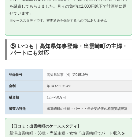
を融資してもらえました。月々の負担は2,000円以下で計画的に返
せています」
※ケーススタディです。審査通過を保証するものではありません
⑤ いつも｜高知県知事登録・出雲崎町の主婦・
パートにも対応
登録番号
高知県知事（4）第01519号
金利
年14.4〜19.94%
融資額
1万〜50万円
審査の特徴
出雲崎町の主婦・パート・年金受給者の相談実績豊富
【口コミ：出雲崎町のケーススタディ】
新潟出雲崎町・38歳・専業主婦・女性「出雲崎町でパート収入を