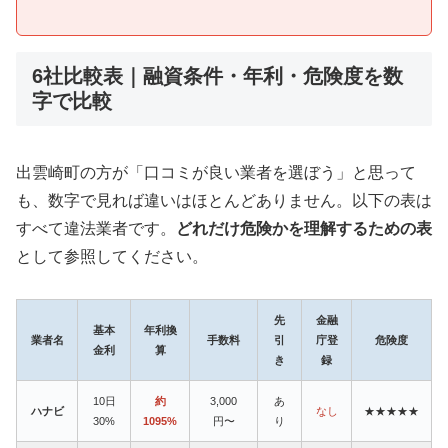
6社比較表｜融資条件・年利・危険度を数
字で比較
出雲崎町の方が「口コミが良い業者を選ぼう」と思って
も、数字で見れば違いはほとんどありません。以下の表は
すべて違法業者です。
どれだけ危険かを理解するための表
として参照してください。
先
金融
基本
年利換
業者名
手数料
引
庁登
危険度
金利
算
き
録
10日
約
3,000
あ
ハナビ
なし
★★★★★
30%
1095%
円〜
り