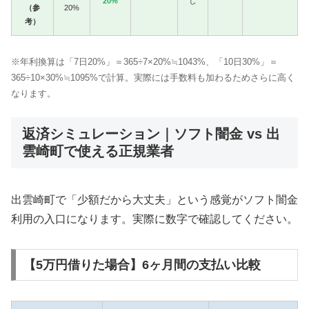
20%
し
（参
20%
考）
※年利換算は「7日20%」＝365÷7×20%≒1043%、「10日30%」＝
365÷10×30%≒1095%で計算。実際には手数料も加わるためさらに高く
なります。
返済シミュレーション｜ソフト闇金 vs 出
雲崎町で使える正規業者
出雲崎町で「少額だから大丈夫」という感覚がソフト闇金
利用の入口になります。実際に数字で確認してください。
【5万円借りた場合】6ヶ月間の支払い比較