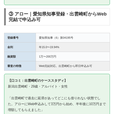
③ アロー｜愛知県知事登録・出雲崎町からWeb
完結で申込み可
登録番号
愛知県知事（6）第04195号
金利
年15.0〜19.94%
融資額
1万〜200万円
審査の特徴
Web完結対応。出雲崎町から即日申込み可
【口コミ：出雲崎町のケーススタディ】
新潟出雲崎町・29歳・アルバイト・女性
「出雲崎町で過去に延滞があってどこにも借りれない状態でし
た。アローにWeb申込みして3万円から始め、半年後に10万円まで
増額してもらえました」