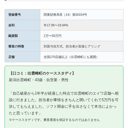
登録番号
関東財務局長（14）第00154号
金利
年17.95〜19.94%
融資額
1万〜50万円
審査の特徴
対面与信方式。担当者が直接ヒアリング
店舗
全国170店舗以上（出雲崎町にも展開）
【口コミ：出雲崎町のケーススタディ】
新潟出雲崎町・43歳・自営業・男性
「自己破産から1年半が経過した時点で出雲崎町のエイワ店舗へ相
談に行きました。担当者が事情をきちんと聞いてくれて5万円を可
決してもらえました。ソフト闇金に手を出さなくて本当によかっ
たと思っています」
※ケーススタディです。審査通過を保証するものではありません