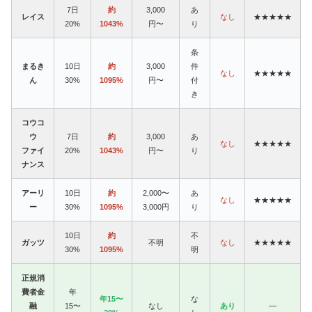
7日
約
3,000
あ
レイス
なし
★★★★★
20%
1043%
円〜
り
条
まるき
10日
約
3,000
件
なし
★★★★★
ん
30%
1095%
円〜
付
き
コウコ
ウ
7日
約
3,000
あ
なし
★★★★★
ファイ
20%
1043%
円〜
り
ナンス
アーリ
10日
約
2,000〜
あ
なし
★★★★★
ー
30%
1095%
3,000円
り
10日
約
不
ガッツ
不明
なし
★★★★★
30%
1095%
明
正規消
費者金
年
年15〜
な
融
15〜
なし
あり
—