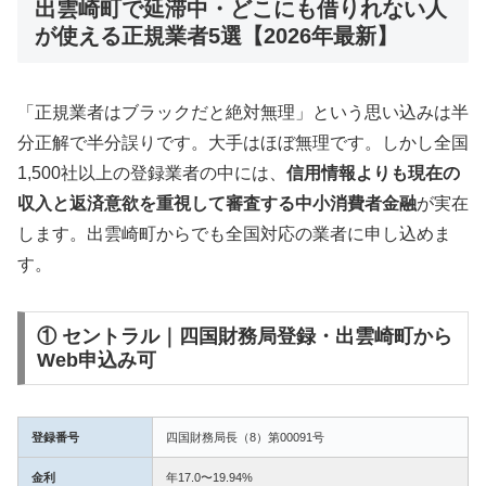
出雲崎町で延滞中・どこにも借りれない人
が使える正規業者5選【2026年最新】
「正規業者はブラックだと絶対無理」という思い込みは半
分正解で半分誤りです。大手はほぼ無理です。しかし全国
1,500社以上の登録業者の中には、
信用情報よりも現在の
収入と返済意欲を重視して審査する中小消費者金融
が実在
します。出雲崎町からでも全国対応の業者に申し込めま
す。
① セントラル｜四国財務局登録・出雲崎町から
Web申込み可
登録番号
四国財務局長（8）第00091号
金利
年17.0〜19.94%