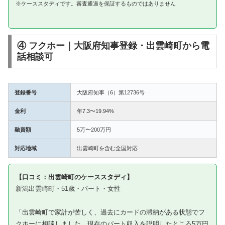
※ケーススタディです。審査通過を保証するものではありません
④ フクホー｜大阪府知事登録・出雲崎町から電
話相談可
登録番号
大阪府知事（6）第12736号
金利
年7.3〜19.94%
融資額
5万〜200万円
対応地域
出雲崎町を含む全国対応
【口コミ：出雲崎町のケーススタディ】
新潟出雲崎町・51歳・パート・女性
「出雲崎町で家計が苦しく、過去にカードの滞納がある状態でフ
クホーに相談しました。現在のパート収入を説明したところ5万円