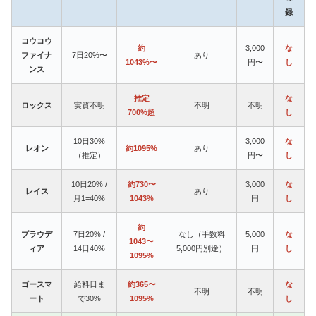
録
コウコウ
約
3,000
な
ファイナ
7日20%〜
あり
1043%〜
円〜
し
ンス
推定
な
ロックス
実質不明
不明
不明
700%超
し
10日30%
3,000
な
レオン
約1095%
あり
（推定）
円〜
し
10日20% /
約730〜
3,000
な
レイス
あり
月1=40%
1043%
円
し
約
プラウデ
7日20% /
なし（手数料
5,000
な
1043〜
ィア
14日40%
5,000円別途）
円
し
1095%
ゴースマ
給料日ま
約365〜
な
不明
不明
ート
で30%
1095%
し