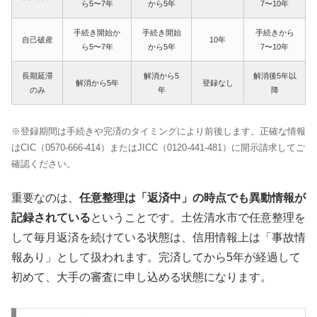
ら5〜7年
から5年
7〜10年
手続き開始か
手続き開始
手続きから
自己破産
10年
ら5〜7年
から5年
7〜10年
長期延滞
解消から5
解消後5年以
解消から5年
登録なし
のみ
年
降
※登録期間は手続きや完済のタイミングにより前後します。正確な情報
はCIC（0570-666-414）またはJICC（0120-441-481）に開示請求してご
確認ください。
重要なのは、
任意整理は「返済中」の時点でも異動情報が
記録されている
ということです。土佐清水市で任意整理を
して毎月返済を続けている状態は、信用情報上は「事故情
報あり」として扱われます。完済してから5年が経過して
初めて、大手の審査に申し込める状態になります。