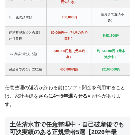
円先引き）
（翌月まで返済不
10日後の請求額
130,000円
要）
任意整理返済と合算し
80,000円〜（利息のみで
約51,500円
た月負担
毎月）
240,000円超（元本残
約154,500円（元本
3ヶ月後の総支払額
存）
減少中）
完済までの合計支払額
400,000円超
約108,000円
任意整理の返済が終わる前にソフト闇金を利用すること
は、家計再建を
さらに4〜5年遅らせる
可能性がありま
す。
土佐清水市で任意整理中・自己破産後でも
可決実績のある正規業者5選【2026年最