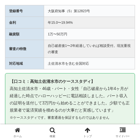
登録番号
大阪府知事（5）第12823号
金利
年15.0〜19.94%
融資額
1万〜50万円
自己破産後1〜2年経過していれば相談受付。現況重視
審査の特徴
の審査
対応地域
土佐清水市を含む全国対応
【口コミ：高知土佐清水市のケーススタディ】
高知土佐清水市・46歳・パート・女性「自己破産から1年4ヶ月が
経過した時点でハローハッピーに電話相談しました。パート収入
の証明を送付して3万円から始めることができました。少額でも正
規業者で返済実績を積めるのが大事だと実感しています」
※ケーススタディです。審査通過を保証するものではありません
③ キャネット｜土佐清水市から申込み可・北海
ホーム
検索
トップ
サイドバー