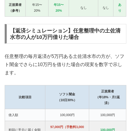
正規業者
年15〜
年15〜
あ
なし
なし
（参考）
20%
20%
り
【返済シミュレーション】任意整理中の土佐清
水市の人が10万円借りた場合
任意整理の毎月返済が5万円ある土佐清水市の方が、ソフ
ト闇金でさらに10万円を借りた場合の現実を数字で示し
ます。
正規業者
ソフト闇金
比較項目
（年18%・月1返
（10日30%）
済）
借入額
100,000円
100,000円
97,000円（手数料3,000
初回に手元に届く金額
100,000円