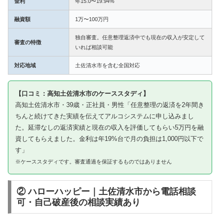
金利
年15.0〜19.94%
融資額
1万〜100万円
独自審査。任意整理返済中でも現在の収入が安定して
審査の特徴
いれば相談可能
対応地域
土佐清水市を含む全国対応
【口コミ：高知土佐清水市のケーススタディ】
高知土佐清水市・39歳・正社員・男性「任意整理の返済を2年間き
ちんと続けてきた実績を伝えてアルコシステムに申し込みまし
た。延滞なしの返済実績と現在の収入を評価してもらい5万円を融
資してもらえました。金利は年19%台で月の負担は1,000円以下で
す」
※ケーススタディです。審査通過を保証するものではありません
② ハローハッピー｜土佐清水市から電話相談
可・自己破産後の相談実績あり