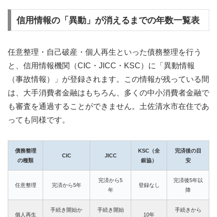
信用情報の「異動」が消えるまでの年数一覧表
任意整理・自己破産・個人再生といった債務整理を行う
と、信用情報機関（CIC・JICC・KSC）に「異動情報
（事故情報）」が登録されます。この情報が残っている間
は、大手消費者金融はもちろん、多くの中小消費者金融で
も審査を通過することができません。土佐清水市在住であ
っても同様です。
債務整理
KSC（全
完済後の目
CIC
JICC
の種類
銀協）
安
完済から5
完済後5年以
任意整理
完済から5年
登録なし
年
降
手続き開始か
手続き開始
手続きから
個人再生
10年