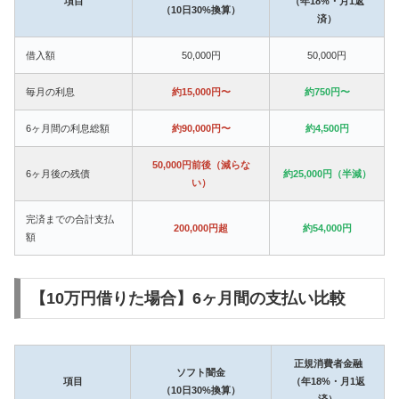
項目
（年18%・月1返
（10日30%換算）
済）
借入額
50,000円
50,000円
毎月の利息
約15,000円〜
約750円〜
6ヶ月間の利息総額
約90,000円〜
約4,500円
50,000円前後（減らな
6ヶ月後の残債
約25,000円（半減）
い）
完済までの合計支払
200,000円超
約54,000円
額
【10万円借りた場合】6ヶ月間の支払い比較
正規消費者金融
ソフト闇金
項目
（年18%・月1返
（10日30%換算）
済）