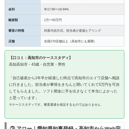
金利
年17.95〜19.94%
融資額
1万〜50万円
審査の特徴
対面与信方式。担当者が直接ヒアリング
店舗
全国170店舗以上（高知市にも展開）
【口コミ：高知市のケーススタディ】
高知高知市・43歳・自営業・男性
「自己破産から1年半が経過した時点で高知市のエイワ店舗へ相談
に行きました。担当者が事情をきちんと聞いてくれて5万円を可決
してもらえました。ソフト闇金に手を出さなくて本当によかった
と思っています」
※ケーススタディです。審査通過を保証するものではありません
③ アロー｜愛知県知事登録・高知市からWeb完