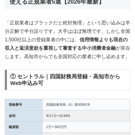
使える正規業者5選【2026年最新】
「正規業者はブラックだと絶対無理」という思い込みは半
分正解で半分誤りです。大手はほぼ無理です。しかし全国
1,500社以上の登録業者の中には、
信用情報よりも現在の
収入と返済意欲を重視して審査する中小消費者金融
が実在
します。高知市からでも全国対応の業者に申し込めます。
① セントラル｜四国財務局登録・高知市から
Web申込み可
登録番号
四国財務局長（8）第00091号
金利
年17.0〜19.94%
融資額
1万〜300万円