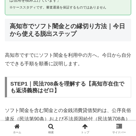
は信用を積み上げています」
※ケーススタディです。審査通過を保証するものではありません
高知市でソフト闇金との縁切り方法｜今日
から使える脱出ステップ
高知市ですでにソフト闇金を利用中の方へ。今日から自分
でできる手順を順番に説明します。
STEP1｜民法708条を理解する【高知市在住で
も返済義務はゼロ】
ソフト闇金を含む闇金との金銭消費貸借契約は、公序良俗
違反（民法第90条）および不法原因給付（民法第708条）
に該当するため、法的には無効です。高知市在住であって
ホーム
検索
トップ
サイドバー
も同様です。