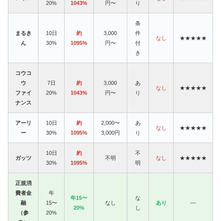
20%
1043%
円〜
り
条
まるき
10日
約
3,000
件
なし
★★★★★
ん
30%
1095%
円〜
付
き
コウコ
ウ
7日
約
3,000
あ
なし
★★★★★
ファイ
20%
1043%
円〜
り
ナンス
アーリ
10日
約
2,000〜
あ
なし
★★★★★
ー
30%
1095%
3,000円
り
10日
約
不
ガッツ
不明
なし
★★★★★
30%
1095%
明
正規消
費者金
年
年15〜
な
融
15〜
なし
あり
—
20%
し
（参
20%