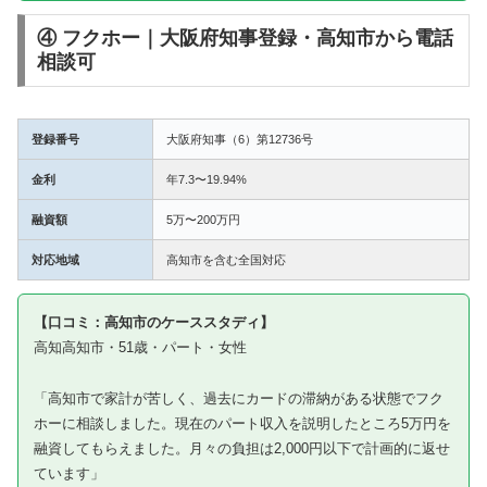
④ フクホー｜大阪府知事登録・高知市から電話
相談可
登録番号
大阪府知事（6）第12736号
金利
年7.3〜19.94%
融資額
5万〜200万円
対応地域
高知市を含む全国対応
【口コミ：高知市のケーススタディ】
高知高知市・51歳・パート・女性
「高知市で家計が苦しく、過去にカードの滞納がある状態でフク
ホーに相談しました。現在のパート収入を説明したところ5万円を
融資してもらえました。月々の負担は2,000円以下で計画的に返せ
ています」