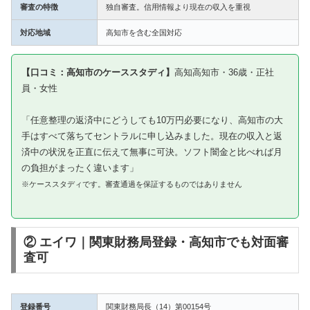
審査の特徴
独自審査。信用情報より現在の収入を重視
対応地域
高知市を含む全国対応
【口コミ：高知市のケーススタディ】
高知高知市・36歳・正社
員・女性
「任意整理の返済中にどうしても10万円必要になり、高知市の大
手はすべて落ちてセントラルに申し込みました。現在の収入と返
済中の状況を正直に伝えて無事に可決。ソフト闇金と比べれば月
の負担がまったく違います」
※ケーススタディです。審査通過を保証するものではありません
② エイワ｜関東財務局登録・高知市でも対面審
査可
登録番号
関東財務局長（14）第00154号