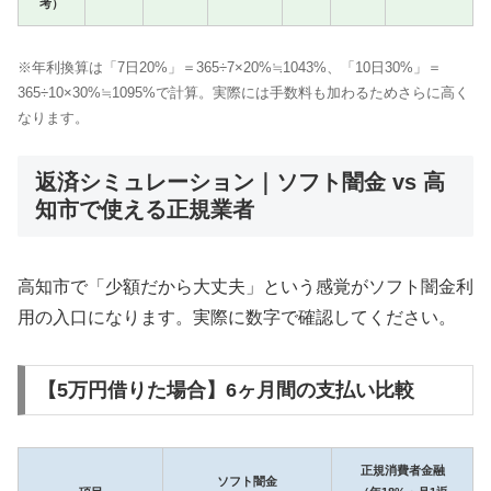
考）
※年利換算は「7日20%」＝365÷7×20%≒1043%、「10日30%」＝
365÷10×30%≒1095%で計算。実際には手数料も加わるためさらに高く
なります。
返済シミュレーション｜ソフト闇金 vs 高
知市で使える正規業者
高知市で「少額だから大丈夫」という感覚がソフト闇金利
用の入口になります。実際に数字で確認してください。
【5万円借りた場合】6ヶ月間の支払い比較
正規消費者金融
ソフト闇金