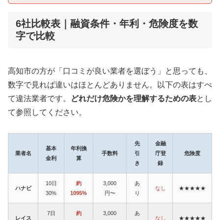
6社比較表｜融資条件・年利・危険度を数
字で比較
高知市の方が「口コミが良い業者を選ぼう」と思っても、
数字で見れば違いはほとんどありません。以下の表はすべ
て違法業者です。
どれだけ危険かを理解するための表
とし
て参照してください。
先
金融
基本
年利換
業者名
手数料
引
庁登
危険度
金利
算
き
録
10日
約
3,000
あ
ハナビ
なし
★★★★★
30%
1095%
円〜
り
7日
約
3,000
あ
レイス
なし
★★★★★