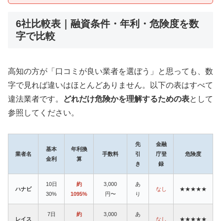
6社比較表｜融資条件・年利・危険度を数
字で比較
高知の方が「口コミが良い業者を選ぼう」と思っても、数
字で見れば違いはほとんどありません。以下の表はすべて
違法業者です。
どれだけ危険かを理解するための表
として
参照してください。
先
金融
基本
年利換
業者名
手数料
引
庁登
危険度
金利
算
き
録
10日
約
3,000
あ
ハナビ
なし
★★★★★
30%
1095%
円〜
り
7日
約
3,000
あ
レイス
なし
★★★★★