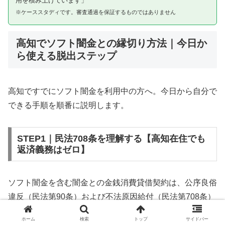
用を積み上げています」
※ケーススタディです。審査通過を保証するものではありません
高知でソフト闇金との縁切り方法｜今日か
ら使える脱出ステップ
高知ですでにソフト闇金を利用中の方へ。今日から自分で
できる手順を順番に説明します。
STEP1｜民法708条を理解する【高知在住でも
返済義務はゼロ】
ソフト闇金を含む闇金との金銭消費貸借契約は、公序良俗
違反（民法第90条）および不法原因給付（民法第708条）
に該当するため、法的には無効です。高知在住であっても
ホーム
検索
トップ
サイドバー
同様です。