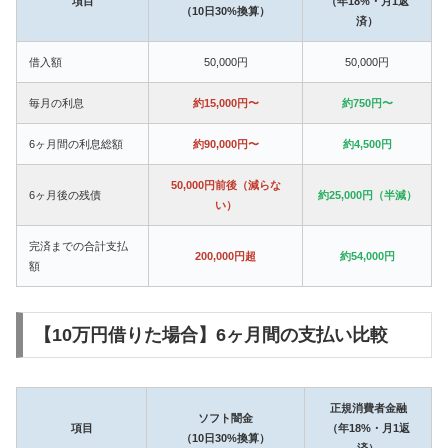
項目
（年18%・月1返
（10日30%換算）
済）
借入額
50,000円
50,000円
毎月の利息
約15,000円〜
約750円〜
6ヶ月間の利息総額
約90,000円〜
約4,500円
50,000円前後（減らな
6ヶ月後の残債
約25,000円（半減）
い）
完済までの合計支払
200,000円超
約54,000円
額
【10万円借りた場合】6ヶ月間の支払い比較
正規消費者金融
ソフト闇金
項目
（年18%・月1返
（10日30%換算）
済）