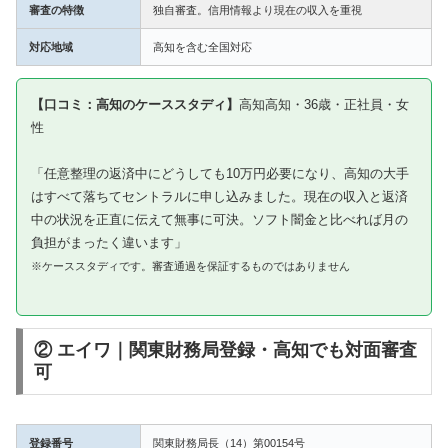
審査の特徴
独自審査。信用情報より現在の収入を重視
対応地域
高知を含む全国対応
【口コミ：高知のケーススタディ】
高知高知・36歳・正社員・女
性
「任意整理の返済中にどうしても10万円必要になり、高知の大手
はすべて落ちてセントラルに申し込みました。現在の収入と返済
中の状況を正直に伝えて無事に可決。ソフト闇金と比べれば月の
負担がまったく違います」
※ケーススタディです。審査通過を保証するものではありません
② エイワ｜関東財務局登録・高知でも対面審査
可
登録番号
関東財務局長（14）第00154号