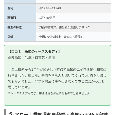
金利
年17.95〜19.94%
融資額
1万〜50万円
審査の特徴
対面与信方式。担当者が直接ヒアリング
店舗
全国170店舗以上（高知にも展開）
【口コミ：高知のケーススタディ】
高知高知・43歳・自営業・男性
「自己破産から1年半が経過した時点で高知のエイワ店舗へ相談に
行きました。担当者が事情をきちんと聞いてくれて5万円を可決し
てもらえました。ソフト闇金に手を出さなくて本当によかったと
思っています」
※ケーススタディです。審査通過を保証するものではありません
③ アロー｜愛知県知事登録・高知からWeb完結