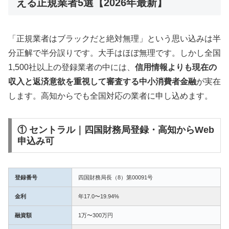
える正規業者5選【2026年最新】
「正規業者はブラックだと絶対無理」という思い込みは半
分正解で半分誤りです。大手はほぼ無理です。しかし全国
1,500社以上の登録業者の中には、
信用情報よりも現在の
収入と返済意欲を重視して審査する中小消費者金融
が実在
します。高知からでも全国対応の業者に申し込めます。
① セントラル｜四国財務局登録・高知からWeb
申込み可
登録番号
四国財務局長（8）第00091号
金利
年17.0〜19.94%
融資額
1万〜300万円