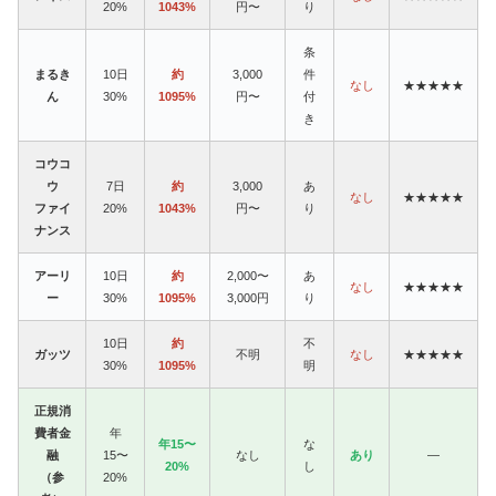
20%
1043%
円〜
り
条
まるき
10日
約
3,000
件
なし
★★★★★
ん
30%
1095%
円〜
付
き
コウコ
ウ
7日
約
3,000
あ
なし
★★★★★
ファイ
20%
1043%
円〜
り
ナンス
アーリ
10日
約
2,000〜
あ
なし
★★★★★
ー
30%
1095%
3,000円
り
10日
約
不
ガッツ
不明
なし
★★★★★
30%
1095%
明
正規消
費者金
年
年15〜
な
融
15〜
なし
あり
—
20%
し
（参
20%