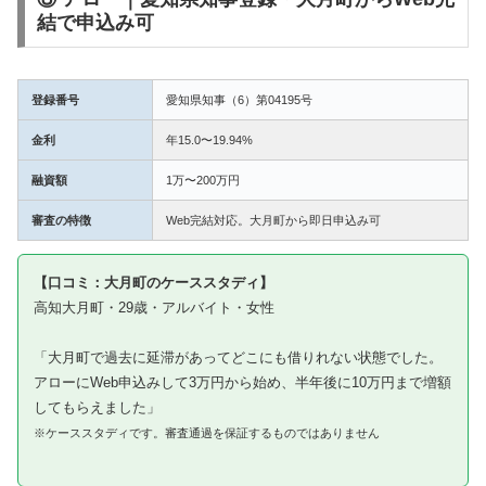
結で申込み可
登録番号
愛知県知事（6）第04195号
金利
年15.0〜19.94%
融資額
1万〜200万円
審査の特徴
Web完結対応。大月町から即日申込み可
【口コミ：大月町のケーススタディ】
高知大月町・29歳・アルバイト・女性
「大月町で過去に延滞があってどこにも借りれない状態でした。
アローにWeb申込みして3万円から始め、半年後に10万円まで増額
してもらえました」
※ケーススタディです。審査通過を保証するものではありません