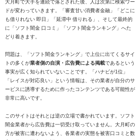
大月町で大手を連続で落とされた後、人は次第に検索ワー
ドが変わっていきます。「審査甘い消費者金融」「どこに
も借りれない 即日」「延滞中 借りれる」、そして最終的
に「ソフト闇金 口コミ」「ソフト闇金ランキング」へた
どり着きます。
問題は、「ソフト闇金ランキング」で上位に出てくるサイ
トの多くが
業者側の自演・広告費による掲載
であるという
事実が広く知られていないことです。「ハナビが1位」
「レイスが対応良い」という情報は、その業者が自分のサ
ービスに誘導するために作ったコンテンツである可能性が
非常に高いです。
このサイトはそれとは逆の立場で書かれています。ソフト
闇金業者から広告費は一切受け取っていません。大月町の
方が被害に遭わないよう、各業者の実態を被害口コミと数