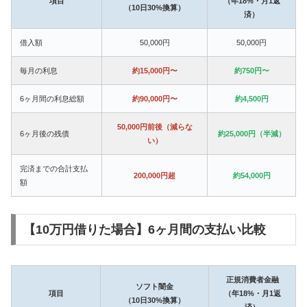
項目
（年18%・月1返
（10日30%換算）
済）
借入額
50,000円
50,000円
毎月の利息
約15,000円〜
約750円〜
6ヶ月間の利息総額
約90,000円〜
約4,500円
50,000円前後（減らな
6ヶ月後の残債
約25,000円（半減）
い）
完済までの合計支払
200,000円超
約54,000円
額
【10万円借りた場合】6ヶ月間の支払い比較
正規消費者金融
ソフト闇金
項目
（年18%・月1返
（10日30%換算）
済）