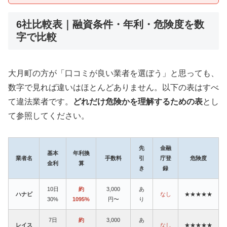
6社比較表｜融資条件・年利・危険度を数
字で比較
大月町の方が「口コミが良い業者を選ぼう」と思っても、
数字で見れば違いはほとんどありません。以下の表はすべ
て違法業者です。
どれだけ危険かを理解するための表
とし
て参照してください。
先
金融
基本
年利換
業者名
手数料
引
庁登
危険度
金利
算
き
録
10日
約
3,000
あ
ハナビ
なし
★★★★★
30%
1095%
円〜
り
7日
約
3,000
あ
レイス
なし
★★★★★