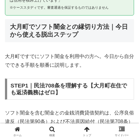
は信用を積み上げています」
※ケーススタディです。審査通過を保証するものではありません
大月町でソフト闇金との縁切り方法｜今日
から使える脱出ステップ
大月町ですでにソフト闇金を利用中の方へ。今日から自分
でできる手順を順番に説明します。
STEP1｜民法708条を理解する【大月町在住で
も返済義務はゼロ】
ソフト闇金を含む闇金との金銭消費貸借契約は、公序良俗
違反（民法第90条）および不法原因給付（民法第708条）
に該当するため、法的には無効です。大月町在住であって
ホーム
検索
トップ
サイドバー
も同様です。