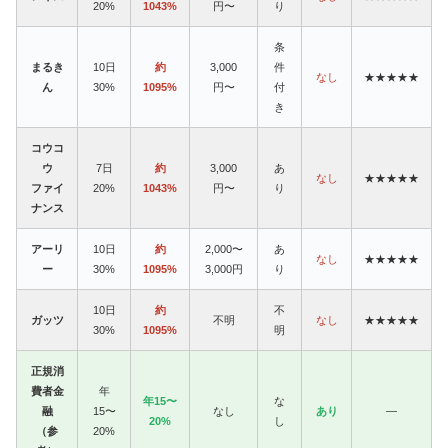
20%
1043%
円〜
り
条
まるき
10日
約
3,000
件
なし
★★★★★
ん
30%
1095%
円〜
付
き
コウコ
ウ
7日
約
3,000
あ
なし
★★★★★
ファイ
20%
1043%
円〜
り
ナンス
アーリ
10日
約
2,000〜
あ
なし
★★★★★
ー
30%
1095%
3,000円
り
10日
約
不
ガッツ
不明
なし
★★★★★
30%
1095%
明
正規消
費者金
年
年15〜
な
融
15〜
なし
あり
—
20%
し
（参
20%