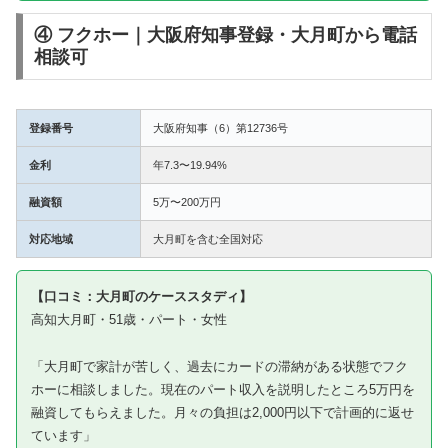
④ フクホー｜大阪府知事登録・大月町から電話
相談可
登録番号
大阪府知事（6）第12736号
金利
年7.3〜19.94%
融資額
5万〜200万円
対応地域
大月町を含む全国対応
【口コミ：大月町のケーススタディ】
高知大月町・51歳・パート・女性
「大月町で家計が苦しく、過去にカードの滞納がある状態でフク
ホーに相談しました。現在のパート収入を説明したところ5万円を
融資してもらえました。月々の負担は2,000円以下で計画的に返せ
ています」