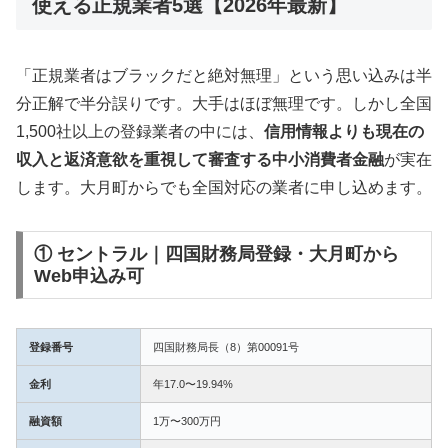
使える正規業者5選【2026年最新】
「正規業者はブラックだと絶対無理」という思い込みは半
分正解で半分誤りです。大手はほぼ無理です。しかし全国
1,500社以上の登録業者の中には、
信用情報よりも現在の
収入と返済意欲を重視して審査する中小消費者金融
が実在
します。大月町からでも全国対応の業者に申し込めます。
① セントラル｜四国財務局登録・大月町から
Web申込み可
登録番号
四国財務局長（8）第00091号
金利
年17.0〜19.94%
融資額
1万〜300万円