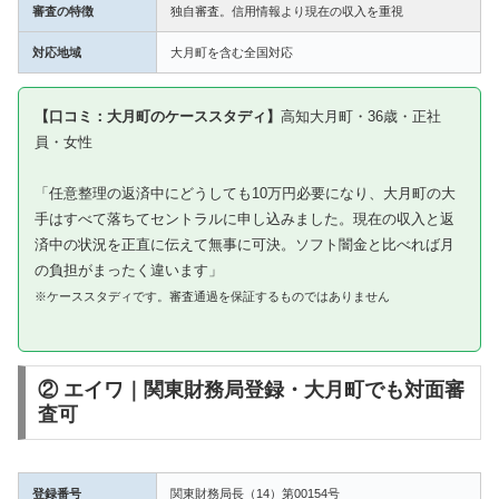
審査の特徴
独自審査。信用情報より現在の収入を重視
対応地域
大月町を含む全国対応
【口コミ：大月町のケーススタディ】
高知大月町・36歳・正社
員・女性
「任意整理の返済中にどうしても10万円必要になり、大月町の大
手はすべて落ちてセントラルに申し込みました。現在の収入と返
済中の状況を正直に伝えて無事に可決。ソフト闇金と比べれば月
の負担がまったく違います」
※ケーススタディです。審査通過を保証するものではありません
② エイワ｜関東財務局登録・大月町でも対面審
査可
登録番号
関東財務局長（14）第00154号