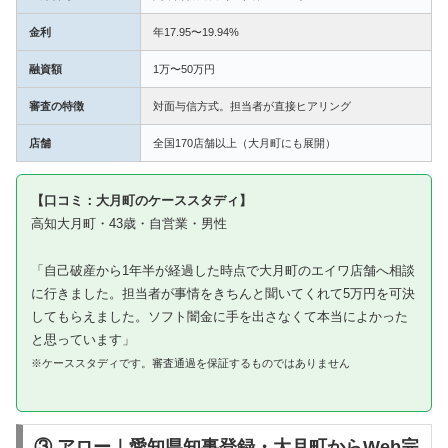
金利
年17.95〜19.94%
融資額
1万〜50万円
審査の特徴
対面与信方式。担当者が直接ヒアリング
店舗
全国170店舗以上（大月町にも展開）
【口コミ：大月町のケーススタディ】
高知大月町・43歳・自営業・男性
「自己破産から1年半が経過した時点で大月町のエイワ店舗へ相談
に行きました。担当者が事情をきちんと聞いてくれて5万円を可決
してもらえました。ソフト闇金に手を出さなくて本当によかった
と思っています」
※ケーススタディです。審査通過を保証するものではありません
③ アロー｜愛知県知事登録・大月町からWeb完