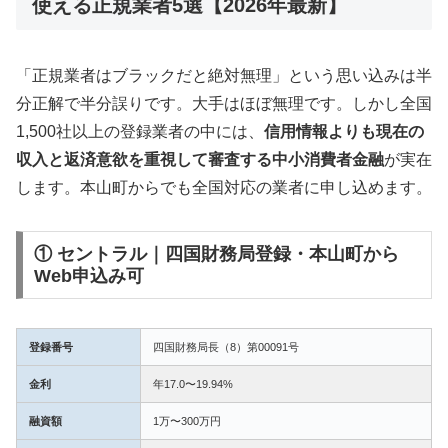
使える正規業者5選【2026年最新】
「正規業者はブラックだと絶対無理」という思い込みは半
分正解で半分誤りです。大手はほぼ無理です。しかし全国
1,500社以上の登録業者の中には、
信用情報よりも現在の
収入と返済意欲を重視して審査する中小消費者金融
が実在
します。本山町からでも全国対応の業者に申し込めます。
① セントラル｜四国財務局登録・本山町から
Web申込み可
登録番号
四国財務局長（8）第00091号
金利
年17.0〜19.94%
融資額
1万〜300万円