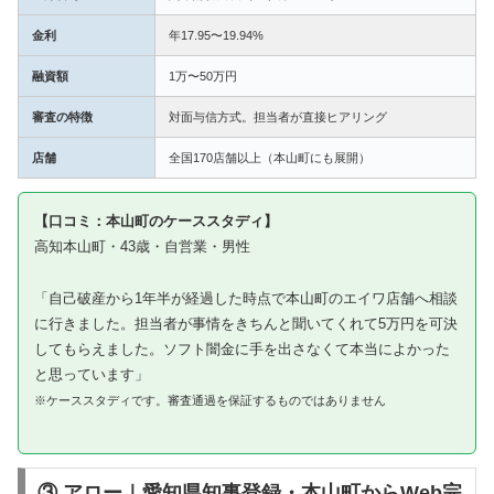
金利
年17.95〜19.94%
融資額
1万〜50万円
審査の特徴
対面与信方式。担当者が直接ヒアリング
店舗
全国170店舗以上（本山町にも展開）
【口コミ：本山町のケーススタディ】
高知本山町・43歳・自営業・男性
「自己破産から1年半が経過した時点で本山町のエイワ店舗へ相談
に行きました。担当者が事情をきちんと聞いてくれて5万円を可決
してもらえました。ソフト闇金に手を出さなくて本当によかった
と思っています」
※ケーススタディです。審査通過を保証するものではありません
③ アロー｜愛知県知事登録・本山町からWeb完