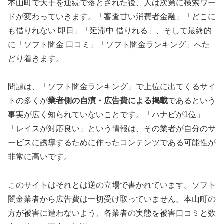
本山町で大手を連続で落とされた後、人は次第に検索ワー
ドが変わっていきます。「審査甘い消費者金融」「どこに
も借りれない 即日」「延滞中 借りれる」、そして最終的
に「ソフト闇金 口コミ」「ソフト闇金ランキング」へた
どり着きます。
問題は、「ソフト闇金ランキング」で上位に出てくるサイ
トの多くが
業者側の自演・広告費による掲載
であるという
事実が広く知られていないことです。「ハナビが1位」
「レイスが対応良い」という情報は、その業者が自分のサ
ービスに誘導するために作ったコンテンツである可能性が
非常に高いです。
このサイトはそれとは逆の立場で書かれています。ソフト
闇金業者から広告費は一切受け取っていません。本山町の
方が被害に遭わないよう、各業者の実態を被害口コミと数