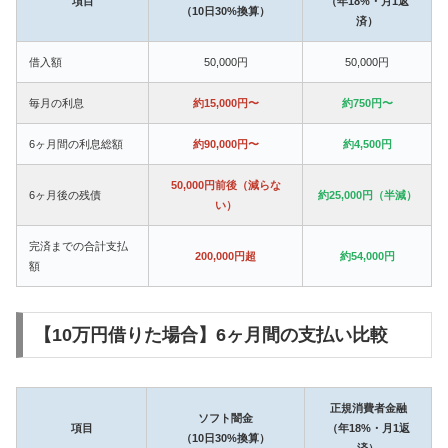
項目
（年18%・月1返
（10日30%換算）
済）
借入額
50,000円
50,000円
毎月の利息
約15,000円〜
約750円〜
6ヶ月間の利息総額
約90,000円〜
約4,500円
50,000円前後（減らな
6ヶ月後の残債
約25,000円（半減）
い）
完済までの合計支払
200,000円超
約54,000円
額
【10万円借りた場合】6ヶ月間の支払い比較
正規消費者金融
ソフト闇金
項目
（年18%・月1返
（10日30%換算）
済）