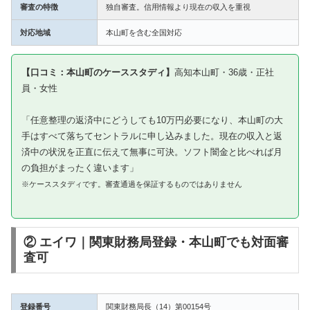
審査の特徴
独自審査。信用情報より現在の収入を重視
対応地域
本山町を含む全国対応
【口コミ：本山町のケーススタディ】
高知本山町・36歳・正社
員・女性
「任意整理の返済中にどうしても10万円必要になり、本山町の大
手はすべて落ちてセントラルに申し込みました。現在の収入と返
済中の状況を正直に伝えて無事に可決。ソフト闇金と比べれば月
の負担がまったく違います」
※ケーススタディです。審査通過を保証するものではありません
② エイワ｜関東財務局登録・本山町でも対面審
査可
登録番号
関東財務局長（14）第00154号