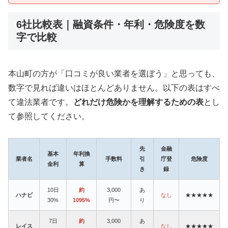
6社比較表｜融資条件・年利・危険度を数
字で比較
本山町の方が「口コミが良い業者を選ぼう」と思っても、
数字で見れば違いはほとんどありません。以下の表はすべ
て違法業者です。
どれだけ危険かを理解するための表
とし
て参照してください。
先
金融
基本
年利換
業者名
手数料
引
庁登
危険度
金利
算
き
録
10日
約
3,000
あ
ハナビ
なし
★★★★★
30%
1095%
円〜
り
7日
約
3,000
あ
レイス
なし
★★★★★