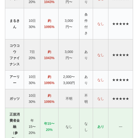
20%
1043%
円〜
り
条
まるき
10日
約
3,000
件
なし
★★★★★
ん
30%
1095%
円〜
付
き
コウコ
ウ
7日
約
3,000
あ
なし
★★★★★
ファイ
20%
1043%
円〜
り
ナンス
アーリ
10日
約
2,000〜
あ
なし
★★★★★
ー
30%
1095%
3,000円
り
10日
約
不
ガッツ
不明
なし
★★★★★
30%
1095%
明
正規消
費者金
年
年15〜
な
融
15〜
なし
あり
—
20%
し
（参
20%