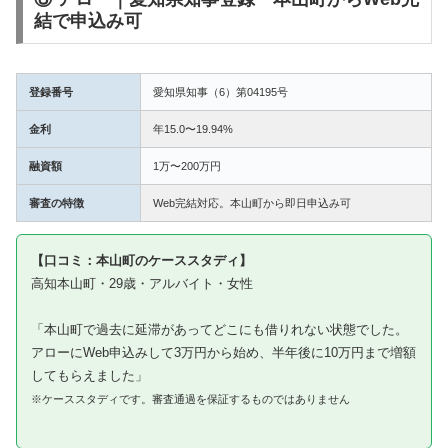
結で申込み可
登録番号
愛知県知事（6）第04195号
金利
年15.0〜19.94%
融資額
1万〜200万円
審査の特徴
Web完結対応。本山町から即日申込み可
【口コミ：本山町のケーススタディ】
高知本山町・29歳・アルバイト・女性
「本山町で過去に延滞があってどこにも借りれない状態でした。
アローにWeb申込みして3万円から始め、半年後に10万円まで増額
してもらえました」
※ケーススタディです。審査通過を保証するものではありません