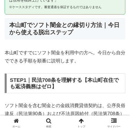
は信用を積み上げています」
※ケーススタディです。審査通過を保証するものではありません
本山町でソフト闇金との縁切り方法｜今日
から使える脱出ステップ
本山町ですでにソフト闇金を利用中の方へ。今日から自分
でできる手順を順番に説明します。
STEP1｜民法708条を理解する【本山町在住で
も返済義務はゼロ】
ソフト闇金を含む闇金との金銭消費貸借契約は、公序良俗
違反（民法第90条）および不法原因給付（民法第708条）
に該当するため、法的には無効です。本山町在住であって
ホーム
検索
トップ
サイドバー
も同様です。