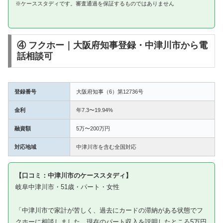
※ケーススタディです。審査通過を保証するものではありません
④ フクホー｜大阪府知事登録・中津川市から電
話相談可
登録番号
大阪府知事（6）第12736号
金利
年7.3〜19.94%
融資額
5万〜200万円
対応地域
中津川市を含む全国対応
【口コミ：中津川市のケーススタディ】
岐阜中津川市・51歳・パート・女性
「中津川市で家計が苦しく、過去にカードの滞納がある状態でフ
クホーに相談しました。現在のパート収入を説明したところ5万円