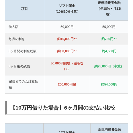
正規消費者金融
ソフト闇金
項目
（年18%・月1返
（10日30%換算）
済）
借入額
50,000円
50,000円
毎月の利息
約15,000円〜
約750円〜
6ヶ月間の利息総額
約90,000円〜
約4,500円
50,000円前後（減らな
6ヶ月後の残債
約25,000円（半減）
い）
完済までの合計支払
200,000円超
約54,000円
額
【10万円借りた場合】6ヶ月間の支払い比較
正規消費者金融
ソフト闇金