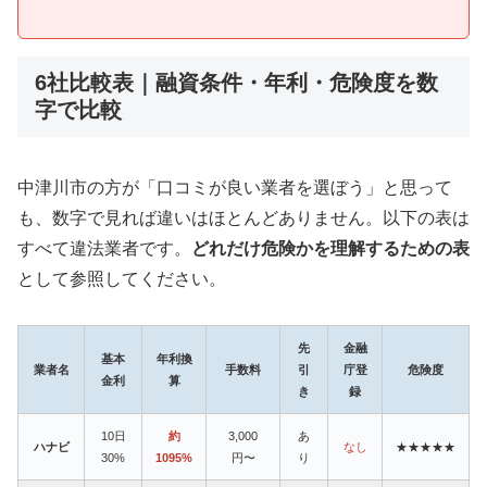
6社比較表｜融資条件・年利・危険度を数
字で比較
中津川市の方が「口コミが良い業者を選ぼう」と思って
も、数字で見れば違いはほとんどありません。以下の表は
すべて違法業者です。
どれだけ危険かを理解するための表
として参照してください。
先
金融
基本
年利換
業者名
手数料
引
庁登
危険度
金利
算
き
録
10日
約
3,000
あ
ハナビ
なし
★★★★★
30%
1095%
円〜
り