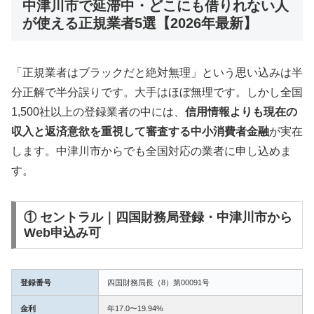
中津川市で延滞中・どこにも借りれない人
が使える正規業者5選【2026年最新】
「正規業者はブラックだと絶対無理」という思い込みは半
分正解で半分誤りです。大手はほぼ無理です。しかし全国
1,500社以上の登録業者の中には、
信用情報よりも現在の
収入と返済意欲を重視して審査する中小消費者金融
が実在
します。中津川市からでも全国対応の業者に申し込めま
す。
① セントラル｜四国財務局登録・中津川市から
Web申込み可
登録番号
四国財務局長（8）第00091号
金利
年17.0〜19.94%