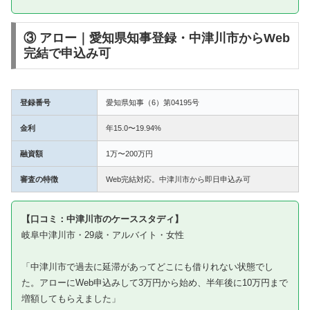
③ アロー｜愛知県知事登録・中津川市からWeb
完結で申込み可
登録番号
愛知県知事（6）第04195号
金利
年15.0〜19.94%
融資額
1万〜200万円
審査の特徴
Web完結対応。中津川市から即日申込み可
【口コミ：中津川市のケーススタディ】
岐阜中津川市・29歳・アルバイト・女性
「中津川市で過去に延滞があってどこにも借りれない状態でし
た。アローにWeb申込みして3万円から始め、半年後に10万円まで
増額してもらえました」