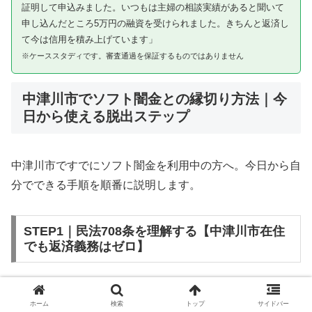
証明して申込みました。いつもは主婦の相談実績があると聞いて
申し込んだところ5万円の融資を受けられました。きちんと返済し
て今は信用を積み上げています」
※ケーススタディです。審査通過を保証するものではありません
中津川市でソフト闇金との縁切り方法｜今
日から使える脱出ステップ
中津川市ですでにソフト闇金を利用中の方へ。今日から自
分でできる手順を順番に説明します。
STEP1｜民法708条を理解する【中津川市在住
でも返済義務はゼロ】
ソフト闇金を含む闇金との金銭消費貸借契約は、公序良俗
ホーム
検索
トップ
サイドバー
違反（民法第90条）および不法原因給付（民法第708条）