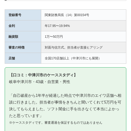
登録番号
関東財務局長（14）第00154号
金利
年17.95〜19.94%
融資額
1万〜50万円
審査の特徴
対面与信方式。担当者が直接ヒアリング
店舗
全国170店舗以上（中津川市にも展開）
【口コミ：中津川市のケーススタディ】
岐阜中津川市・43歳・自営業・男性
「自己破産から1年半が経過した時点で中津川市のエイワ店舗へ相
談に行きました。担当者が事情をきちんと聞いてくれて5万円を可
決してもらえました。ソフト闇金に手を出さなくて本当によかっ
たと思っています」
※ケーススタディです。審査通過を保証するものではありません