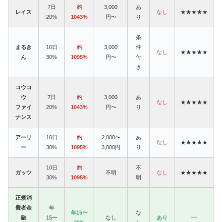
7日
約
3,000
あ
レイス
なし
★★★★★
20%
1043%
円〜
り
条
まるき
10日
約
3,000
件
なし
★★★★★
ん
30%
1095%
円〜
付
き
コウコ
ウ
7日
約
3,000
あ
なし
★★★★★
ファイ
20%
1043%
円〜
り
ナンス
アーリ
10日
約
2,000〜
あ
なし
★★★★★
ー
30%
1095%
3,000円
り
10日
約
不
ガッツ
不明
なし
★★★★★
30%
1095%
明
正規消
費者金
年
年15〜
な
融
15〜
なし
あり
—