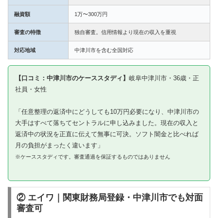
融資額
1万〜300万円
審査の特徴
独自審査。信用情報より現在の収入を重視
対応地域
中津川市を含む全国対応
【口コミ：中津川市のケーススタディ】
岐阜中津川市・36歳・正
社員・女性
「任意整理の返済中にどうしても10万円必要になり、中津川市の
大手はすべて落ちてセントラルに申し込みました。現在の収入と
返済中の状況を正直に伝えて無事に可決。ソフト闇金と比べれば
月の負担がまったく違います」
※ケーススタディです。審査通過を保証するものではありません
② エイワ｜関東財務局登録・中津川市でも対面
審査可