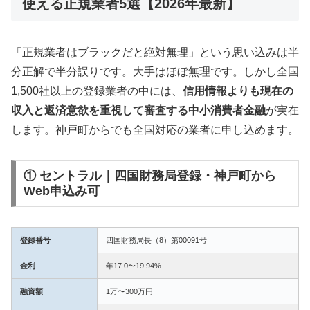
使える正規業者5選【2026年最新】
「正規業者はブラックだと絶対無理」という思い込みは半
分正解で半分誤りです。大手はほぼ無理です。しかし全国
1,500社以上の登録業者の中には、
信用情報よりも現在の
収入と返済意欲を重視して審査する中小消費者金融
が実在
します。神戸町からでも全国対応の業者に申し込めます。
① セントラル｜四国財務局登録・神戸町から
Web申込み可
登録番号
四国財務局長（8）第00091号
金利
年17.0〜19.94%
融資額
1万〜300万円