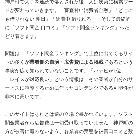
神戸町で大手を連続で落とされた後、人は次第に検索ワー
ドが変わっていきます。「審査甘い消費者金融」「どこに
も借りれない 即日」「延滞中 借りれる」、そして最終的
に「ソフト闇金 口コミ」「ソフト闇金ランキング」へた
どり着きます。
問題は、「ソフト闇金ランキング」で上位に出てくるサイ
トの多くが
業者側の自演・広告費による掲載
であるという
事実が広く知られていないことです。「ハナビが1位」
「レイスが対応良い」という情報は、その業者が自分のサ
ービスに誘導するために作ったコンテンツである可能性が
非常に高いです。
このサイトはそれとは逆の立場で書かれています。ソフト
闇金業者から広告費は一切受け取っていません。神戸町の
方が被害に遭わないよう、各業者の実態を被害口コミと数