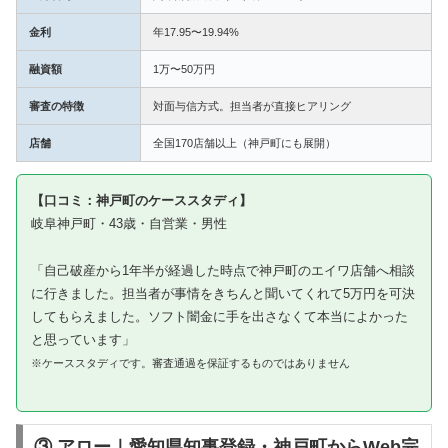
金利
年17.95〜19.94%
融資額
1万〜50万円
審査の特徴
対面与信方式。担当者が直接ヒアリング
店舗
全国170店舗以上（神戸町にも展開）
【口コミ：神戸町のケーススタディ】
岐阜神戸町・43歳・自営業・男性
「自己破産から1年半が経過した時点で神戸町のエイワ店舗へ相談
に行きました。担当者が事情をきちんと聞いてくれて5万円を可決
してもらえました。ソフト闇金に手を出さなくて本当によかった
と思っています」
※ケーススタディです。審査通過を保証するものではありません
③ アロー｜愛知県知事登録・神戸町からWeb完