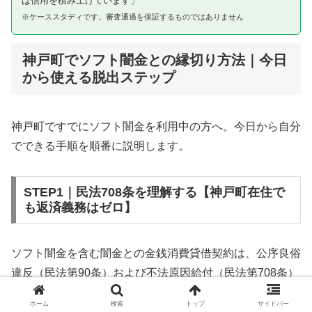
は信用を積み上げています」
※ケーススタディです。審査通過を保証するものではありません
神戸町でソフト闇金との縁切り方法｜今日
から使える脱出ステップ
神戸町ですでにソフト闇金を利用中の方へ。今日から自分
でできる手順を順番に説明します。
STEP1｜民法708条を理解する【神戸町在住で
も返済義務はゼロ】
ソフト闇金を含む闇金との金銭消費貸借契約は、公序良俗
違反（民法第90条）および不法原因給付（民法第708条）
に該当するため、法的には無効です。神戸町在住であって
ホーム
検索
トップ
サイドバー
も同様です。