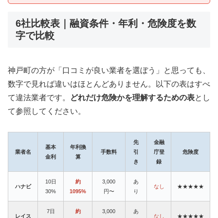
6社比較表｜融資条件・年利・危険度を数
字で比較
神戸町の方が「口コミが良い業者を選ぼう」と思っても、
数字で見れば違いはほとんどありません。以下の表はすべ
て違法業者です。
どれだけ危険かを理解するための表
とし
て参照してください。
先
金融
基本
年利換
業者名
手数料
引
庁登
危険度
金利
算
き
録
10日
約
3,000
あ
ハナビ
なし
★★★★★
30%
1095%
円〜
り
7日
約
3,000
あ
レイス
なし
★★★★★