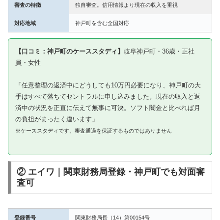
審査の特徴
独自審査。信用情報より現在の収入を重視
対応地域
神戸町を含む全国対応
【口コミ：神戸町のケーススタディ】
岐阜神戸町・36歳・正社
員・女性
「任意整理の返済中にどうしても10万円必要になり、神戸町の大
手はすべて落ちてセントラルに申し込みました。現在の収入と返
済中の状況を正直に伝えて無事に可決。ソフト闇金と比べれば月
の負担がまったく違います」
※ケーススタディです。審査通過を保証するものではありません
② エイワ｜関東財務局登録・神戸町でも対面審
査可
登録番号
関東財務局長（14）第00154号