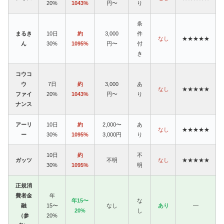
20%
1043%
円〜
り
条
まるき
10日
約
3,000
件
なし
★★★★★
ん
30%
1095%
円〜
付
き
コウコ
ウ
7日
約
3,000
あ
なし
★★★★★
ファイ
20%
1043%
円〜
り
ナンス
アーリ
10日
約
2,000〜
あ
なし
★★★★★
ー
30%
1095%
3,000円
り
10日
約
不
ガッツ
不明
なし
★★★★★
30%
1095%
明
正規消
費者金
年
年15〜
な
融
15〜
なし
あり
—
20%
し
（参
20%