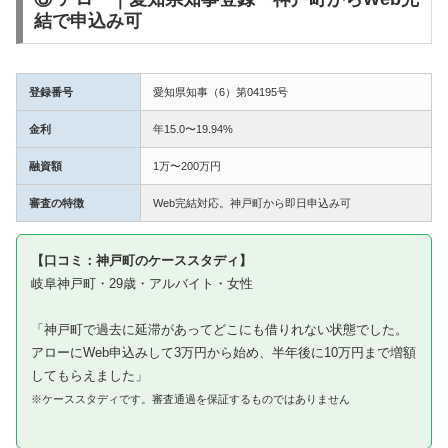
結で申込み可
登録番号
愛知県知事（6）第04195号
金利
年15.0〜19.94%
融資額
1万〜200万円
審査の特徴
Web完結対応。神戸町から即日申込み可
【口コミ：神戸町のケーススタディ】
岐阜神戸町・29歳・アルバイト・女性
「神戸町で過去に延滞があってどこにも借りれない状態でした。
アローにWeb申込みして3万円から始め、半年後に10万円まで増額
してもらえました」
※ケーススタディです。審査通過を保証するものではありません