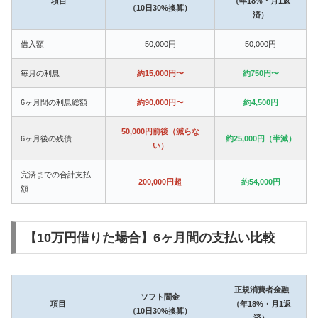
項目
（年18%・月1返
（10日30%換算）
済）
借入額
50,000円
50,000円
毎月の利息
約15,000円〜
約750円〜
6ヶ月間の利息総額
約90,000円〜
約4,500円
50,000円前後（減らな
6ヶ月後の残債
約25,000円（半減）
い）
完済までの合計支払
200,000円超
約54,000円
額
【10万円借りた場合】6ヶ月間の支払い比較
正規消費者金融
ソフト闇金
項目
（年18%・月1返
（10日30%換算）
済）